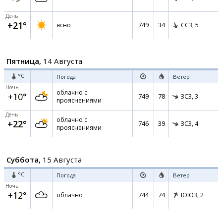
День
+21°
749
34
ясно
ССЗ,
5
Пятница,
14 Августа
°C
Погода
Ветер
Ночь
облачно с
+10°
749
78
ЗСЗ,
3
прояснениями
День
облачно с
+22°
746
39
ЗСЗ,
4
прояснениями
Суббота,
15 Августа
°C
Погода
Ветер
Ночь
+12°
744
74
облачно
ЮЮЗ,
2