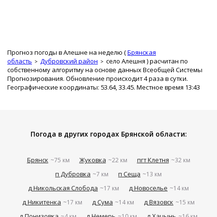
Прогноз погоды в Алешне на неделю (
Брянская
область
Дубровский район
село Алешня
) расчитан по
собственному алгоритму на основе данных Всеобщей Системы
Прогнозирования. Обновление происходит 4 раза в сутки.
Географические координаты: 53.64, 33.45. Местное время 13:43
Погода в других городах Брянской области:
Брянск
Жуковка
пгт Клетня
~75 км
~22 км
~32 км
п Дубровка
п Сеща
~7 км
~13 км
д Никольская Слобода
д Новоселье
~17 км
~14 км
д Никитенка
д Сума
д Вязовск
~17 км
~14 км
~15 км
д Понизовка
д Немерь
д Хацынь
~4 км
~10 км
~16 км