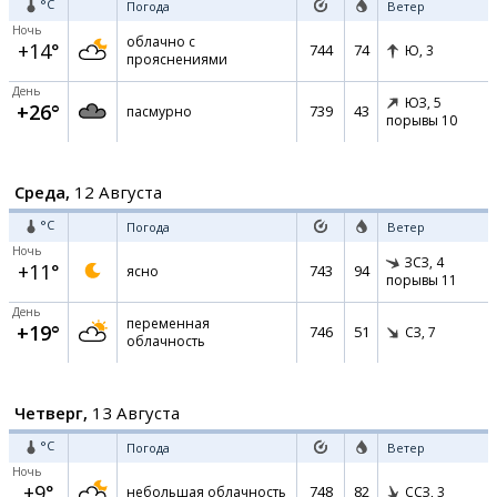
°C
Погода
Ветер
Ночь
облачно с
+14°
744
74
Ю,
3
прояснениями
День
ЮЗ,
5
+26°
739
43
пасмурно
порывы 10
Среда,
12 Августа
°C
Погода
Ветер
Ночь
ЗСЗ,
4
+11°
743
94
ясно
порывы 11
День
переменная
+19°
746
51
СЗ,
7
облачность
Четверг,
13 Августа
°C
Погода
Ветер
Ночь
+9°
748
82
небольшая облачность
ССЗ,
3