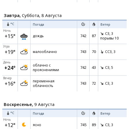
Завтра,
Суббота, 8 Августа
°C
Погода
Ветер
Ночь
СЗ,
3
+15°
742
87
дождь
порывы 10
Утро
+19°
743
70
малооблачно
ССЗ,
3
День
облачно с
+24°
742
43
СЗ,
5
прояснениями
Вечер
переменная
+16°
743
72
СЗ,
3
облачность
Воскресенье,
9 Августа
°C
Погода
Ветер
Ночь
+12°
745
89
ясно
СЗ,
3