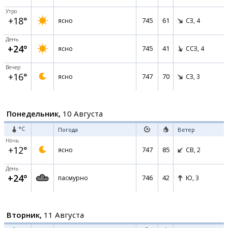
Утро
+18°
745
61
ясно
СЗ,
4
День
+24°
745
41
ясно
ССЗ,
4
Вечер
+16°
747
70
ясно
СЗ,
3
Понедельник,
10 Августа
°C
Погода
Ветер
Ночь
+12°
747
85
ясно
СВ,
2
День
+24°
746
42
пасмурно
Ю,
3
Вторник,
11 Августа