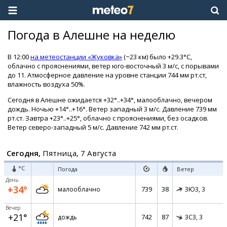
Погода в Алешне на неделю
В 12:00
на метеостанции «Жуковка»
(~23 км) было +29.3°C,
облачно с прояснениями, ветер юго-восточный 3 м/с, с порывами
до 11. Атмосферное давление на уровне станции 744 мм рт.ст,
влажность воздуха 50%.
Сегодня в Алешне ожидается +32°..+34°, малооблачно, вечером
дождь. Ночью +14°..+16°. Ветер западный 3 м/с. Давление 739 мм
рт.ст. Завтра +23°..+25°, облачно с прояснениями, без осадков.
Ветер северо-западный 5 м/с. Давление 742 мм рт.ст.
Сегодня,
Пятница, 7 Августа
°C
Погода
Ветер
День
+34°
739
38
малооблачно
ЗЮЗ,
3
Вечер
+21°
742
87
дождь
ЗСЗ,
3