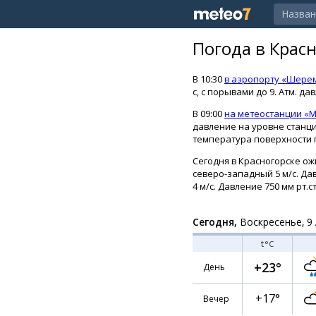
Погода в Крас
В 10:30
в аэропорту «Шере
с, с порывами до 9. Атм. д
В 09:00
на метеостанции «М
давление на уровне станци
температура поверхности п
Сегодня в Красногорске ож
северо-западный 5 м/с. Дав
4 м/с. Давление 750 мм рт.ст
Сегодня,
Воскресенье, 9 
t
°C
+23°
День
+17°
Вечер