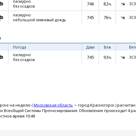
пасмурно
746
82
ЗСЗ
%
без осадков
пасмурно
745
76
ЗСЗ
%
небольшой ливневый дождь
а
Погода
Давл
Влж
Вет
пасмурно
745
93
ЗСЗ
%
без осадков
рске на неделю (
Московская область
город Красногорск
) расчитан
ых Всеобщей Системы Прогнозирования. Обновление происходит 4 раз
естное время 10:48