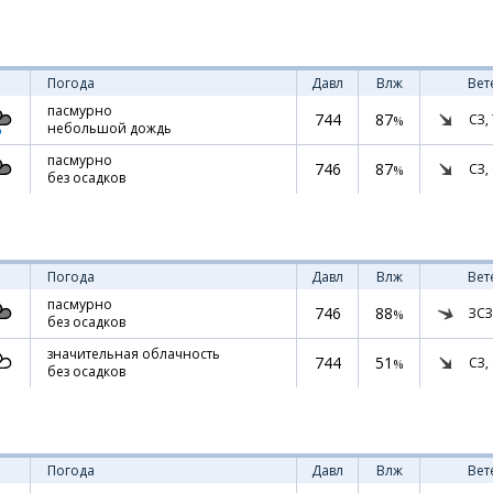
Погода
Давл
Влж
Вет
пасмурно
744
87
СЗ,
%
небольшой дождь
пасмурно
746
87
СЗ,
%
без осадков
Погода
Давл
Влж
Вет
пасмурно
746
88
ЗСЗ
%
без осадков
значительная облачность
744
51
СЗ,
%
без осадков
Погода
Давл
Влж
Вет