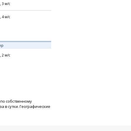
,
3
м/с
,
4
м/с
ер
,
2
м/с
 по собственному
а в сутки. Географические