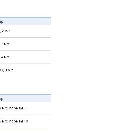
ер
,
2
м/с
,
2
м/с
,
4
м/с
З,
3
м/с
ер
3
м/с,
порывы 11
5
м/с,
порывы 10