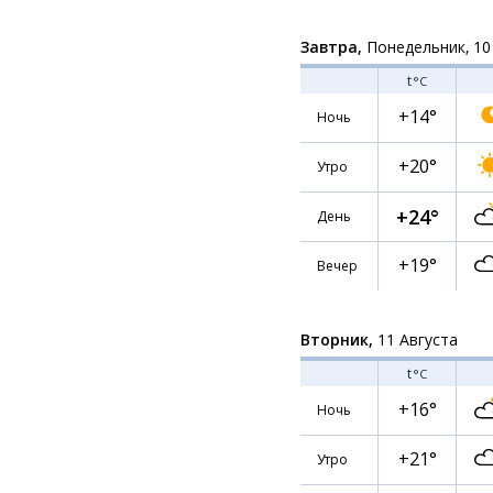
Завтра,
Понедельник, 10
t
°C
+14°
Ночь
+20°
Утро
+24°
День
+19°
Вечер
Вторник,
11 Августа
t
°C
+16°
Ночь
+21°
Утро