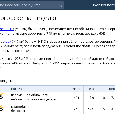
Прогноз пог
ногорске на неделю
метьево»
(~17 км) было +20°C, преимущественно облачно, ветер север
авление на уровне аэропорта 749 мм рт.ст, влажность воздуха 60%.
осква»
(~17 км) было +19.1°C, переменная облачность, ветер северный
и 750 мм рт.ст, влажность воздуха 68%. Состояние почвы: Сухая (без
очвы за ночь 16°C.
идается +22°..+24°, переменная облачность, небольшой ливневый дожд
ление 749 мм рт.ст. Завтра +23°..+25°, переменная облачность, без о
.
Августа
Погода
Давл
Влж
Вет
переменная облачность
749
41
СЗ,
%
небольшой ливневый дождь
малооблачно
750
57
СЗ,
%
без осадков