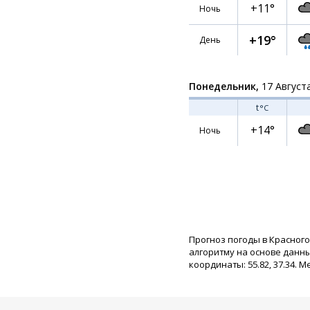
+11°
Ночь
+19°
День
Понедельник,
17 Август
t
°C
+14°
Ночь
Прогноз погоды в Красного
алгоритму на основе данн
координаты: 55.82, 37.34. М