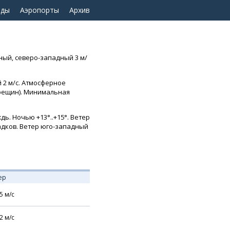
оды
Аэропорты
Архив
ный, северо-западный 3 м/
 2 м/с. Атмосферное
 трещин). Минимальная
ь. Ночью +13°..+15°. Ветер
садков. Ветер юго-западный
ер
5
м/с
2
м/с