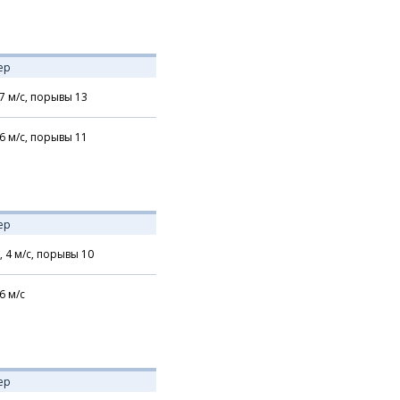
ер
7
м/с,
порывы 13
6
м/с,
порывы 11
ер
,
4
м/с,
порывы 10
6
м/с
ер