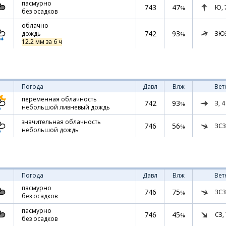
пасмурно
743
47
Ю,
%
без осадков
облачно
742
93
ЗЮ
дождь
%
12.2 мм за 6 ч
Погода
Давл
Влж
Вет
переменная облачность
742
93
З,
4
%
небольшой ливневый дождь
значительная облачность
746
56
ЗСЗ
%
небольшой дождь
Погода
Давл
Влж
Вет
пасмурно
746
75
ЗСЗ
%
без осадков
пасмурно
746
45
СЗ,
%
без осадков