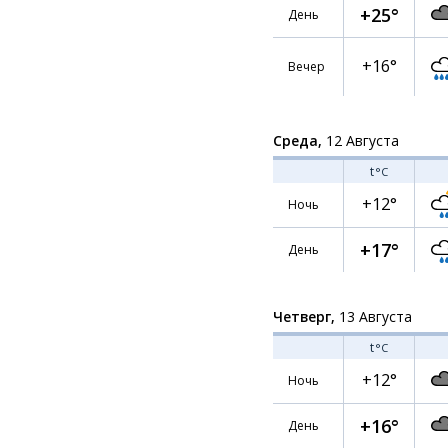
+25°
День
+16°
Вечер
Среда,
12 Августа
t
°C
+12°
Ночь
+17°
День
Четверг,
13 Августа
t
°C
+12°
Ночь
+16°
День