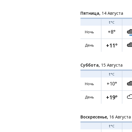
Пятница,
14 Августа
t
°C
+8°
Ночь
+11°
День
Суббота,
15 Августа
t
°C
+10°
Ночь
+19°
День
Воскресенье,
16 Августа
t
°C