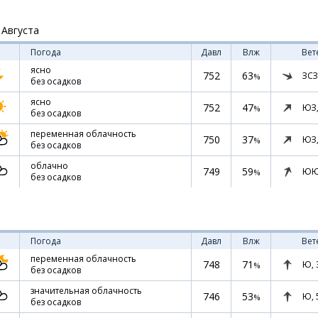
 Августа
Погода
Давл
Влж
Вет
ясно
752
63
ЗСЗ
%
без осадков
ясно
752
47
ЮЗ
%
без осадков
переменная облачность
750
37
ЮЗ
%
без осадков
облачно
749
59
ЮЮ
%
без осадков
Погода
Давл
Влж
Вет
переменная облачность
748
71
Ю,
%
без осадков
значительная облачность
746
53
Ю,
%
без осадков