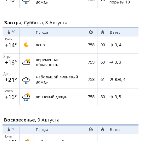
дождь
порывы 10
Завтра,
Суббота, 8 Августа
°C
Погода
Ветер
Ночь
+14°
758
90
ясно
З,
4
Утро
переменная
+16°
759
69
З,
3
облачность
День
небольшой ливневый
+21°
758
61
ЮЗ,
4
дождь
Вечер
+16°
758
80
ливневый дождь
З,
5
Воскресенье,
9 Августа
°C
Погода
Ветер
Ночь