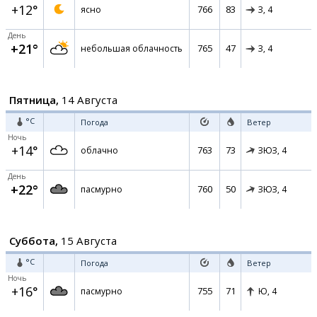
+12°
766
83
ясно
З,
4
День
+21°
765
47
небольшая облачность
З,
4
Пятница,
14 Августа
°C
Погода
Ветер
Ночь
+14°
763
73
облачно
ЗЮЗ,
4
День
+22°
760
50
пасмурно
ЗЮЗ,
4
Суббота,
15 Августа
°C
Погода
Ветер
Ночь
+16°
755
71
пасмурно
Ю,
4