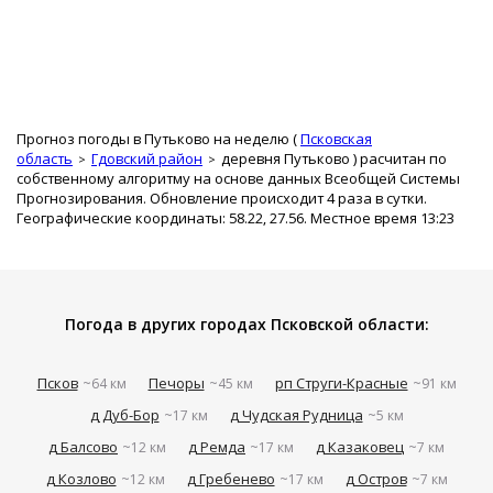
Прогноз погоды в Путьково на неделю (
Псковская
область
Гдовский район
деревня Путьково
) расчитан по
собственному алгоритму на основе данных Всеобщей Системы
Прогнозирования. Обновление происходит 4 раза в сутки.
Географические координаты: 58.22, 27.56. Местное время 13:23
Погода в других городах Псковской области:
Псков
Печоры
рп Струги-Красные
~64 км
~45 км
~91 км
д Дуб-Бор
д Чудская Рудница
~17 км
~5 км
д Балсово
д Ремда
д Казаковец
~12 км
~17 км
~7 км
д Козлово
д Гребенево
д Остров
~12 км
~17 км
~7 км