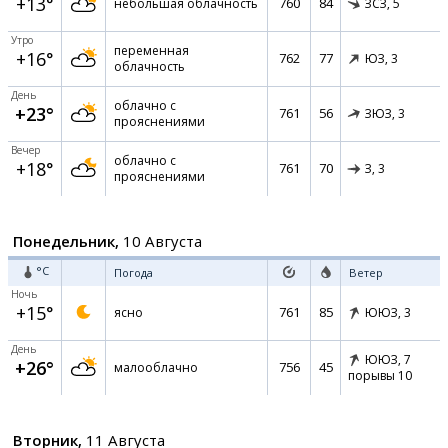
+13°
760
84
небольшая облачность
ЗСЗ,
5
Утро
переменная
+16°
762
77
ЮЗ,
3
облачность
День
облачно с
+23°
761
56
ЗЮЗ,
3
прояснениями
Вечер
облачно с
+18°
761
70
З,
3
прояснениями
Понедельник,
10 Августа
°C
Погода
Ветер
Ночь
+15°
761
85
ясно
ЮЮЗ,
3
День
ЮЮЗ,
7
+26°
756
45
малооблачно
порывы 10
Вторник,
11 Августа