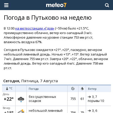
Погода в Путьково на неделю
В 12:00
на метеостанции «Гдов»
(~59 км) было +21.5°C,
преимущественно облачно, ветер юго-западный 3 м/с.
Атмосферное давление на уровне станции 753 мм рт.ст,
влажность воздуха 67%.
Сегодня в Путьково ожидается +21°..+23°, пасмурно, вечером
небольшой ливневый дождь. Ночью +13°..+15°. Ветер западный
7 м/с. Давление 755 мм рт.ст. Завтра +20°..+22°, облачно, вечером
ливневый дождь. Ветер юго-западный 4 м/с. Давление 758 мм
рт.ст.
Сегодня,
Пятница, 7 Августа
°C
Погода
Ветер
День
без существенных
З,
7
+22°
755
61
осадков
порывы 10
Вечер
небольшой ливневый
З,
6
+18°
756
75