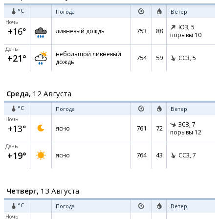
°C
Погода
Ветер
Ночь
ЮЗ,
5
+16°
753
88
ливневый дождь
порывы 10
День
небольшой ливневый
+21°
754
59
ССЗ,
5
дождь
Среда,
12 Августа
°C
Погода
Ветер
Ночь
ЗСЗ,
7
+13°
761
72
ясно
порывы 12
День
+19°
764
43
ясно
ССЗ,
7
Четверг,
13 Августа
°C
Погода
Ветер
Ночь