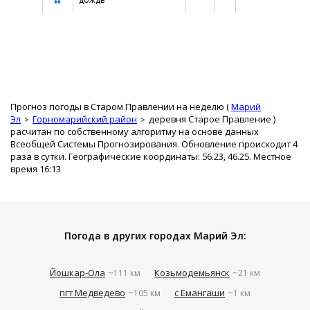
Прогноз погоды в Старом Правлении на неделю (
Марий
Эл
Горномарийский район
деревня Старое Правление
)
расчитан по собственному алгоритму на основе данных
Всеобщей Системы Прогнозирования. Обновление происходит 4
раза в сутки. Географические координаты: 56.23, 46.25. Местное
время 16:13
Погода в других городах Марий Эл:
Йошкар-Ола
Козьмодемьянск
~111 км
~21 км
пгт Медведево
с Емангаши
~105 км
~1 км