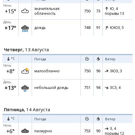
Ночь
значительная
Ю,
4
+15°
750
73
облачность
порывы 13
День
+17°
748
91
дождь
ЮЮЗ,
5
Четверг,
13 Августа
°C
Погода
Ветер
Ночь
+8°
750
96
малооблачно
ЗЮЗ,
3
День
+13°
751
94
небольшой дождь
ЗСЗ,
4
Пятница,
14 Августа
°C
Погода
Ветер
Ночь
З,
4
+6°
753
90
пасмурно
порывы 12