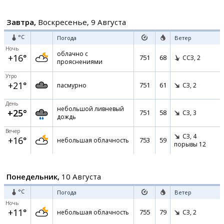
Завтра,
Воскресенье, 9 Августа
°C
Погода
Ветер
Ночь
облачно с
+16°
751
68
ССЗ,
2
прояснениями
Утро
+21°
751
61
пасмурно
СЗ,
2
День
небольшой ливневый
+25°
751
58
СЗ,
3
дождь
Вечер
СЗ,
4
+16°
753
59
небольшая облачность
порывы 12
Понедельник,
10 Августа
°C
Погода
Ветер
Ночь
+11°
755
79
небольшая облачность
СЗ,
2