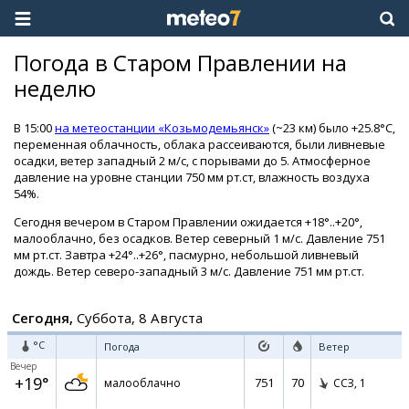
Погода в Старом Правлении на
неделю
В 15:00
на метеостанции «Козьмодемьянск»
(~23 км) было +25.8°C,
переменная облачность, облака рассеиваются, были ливневые
осадки, ветер западный 2 м/с, с порывами до 5. Атмосферное
давление на уровне станции 750 мм рт.ст, влажность воздуха
54%.
Сегодня вечером в Старом Правлении ожидается +18°..+20°,
малооблачно, без осадков. Ветер северный 1 м/с. Давление 751
мм рт.ст. Завтра +24°..+26°, пасмурно, небольшой ливневый
дождь. Ветер северо-западный 3 м/с. Давление 751 мм рт.ст.
Сегодня,
Суббота, 8 Августа
°C
Погода
Ветер
Вечер
+19°
751
70
малооблачно
ССЗ,
1