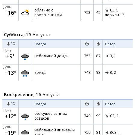
День
облачно с
СЗ,
5
+16°
753
45
прояснениями
порывы 12
Суббота,
15 Августа
°C
Погода
Ветер
Ночь
+9°
753
87
небольшой дождь
З,
1
День
+13°
748
98
дождь
З,
2
Воскресенье,
16 Августа
°C
Погода
Ветер
Ночь
без существенных
+12°
749
99
СЗ,
2
осадков
День
небольшой ливневый
+19°
750
81
ЗСЗ,
4
дождь