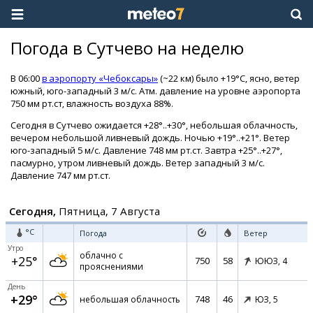
Погода в Сутчево на неделю
В 06:00
в аэропорту «Чебоксары»
(~22 км) было +19°C, ясно, ветер
южный, юго-западный 3 м/с. Атм. давление на уровне аэропорта
750 мм рт.ст, влажность воздуха 88%.
Сегодня в Сутчево ожидается +28°..+30°, небольшая облачность,
вечером небольшой ливневый дождь. Ночью +19°..+21°. Ветер
юго-западный 5 м/с. Давление 748 мм рт.ст. Завтра +25°..+27°,
пасмурно, утром ливневый дождь. Ветер западный 3 м/с.
Давление 747 мм рт.ст.
Сегодня,
Пятница, 7 Августа
°C
Погода
Ветер
Утро
облачно с
+25°
750
58
ЮЮЗ,
4
прояснениями
День
+29°
748
46
небольшая облачность
ЮЗ,
5