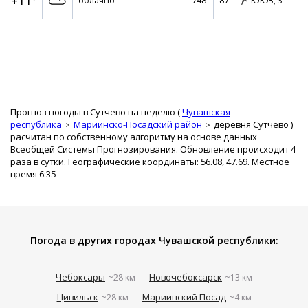
+11°
748
87
облачно
ЮЮЗ,
3
Прогноз погоды в Сутчево на неделю (
Чувашская
республика
Мариинско-Посадский район
деревня Сутчево
)
расчитан по собственному алгоритму на основе данных
Всеобщей Системы Прогнозирования. Обновление происходит 4
раза в сутки. Географические координаты: 56.08, 47.69. Местное
время 6:35
Погода в других городах Чувашской республики:
Чебоксары
Новочебоксарск
~28 км
~13 км
Цивильск
Мариинский Посад
~28 км
~4 км