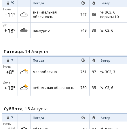
°C
Погода
Ветер
Ночь
значительная
ЗСЗ,
6
+11°
747
86
облачность
порывы 10
День
+18°
749
38
пасмурно
СЗ,
6
Пятница,
14 Августа
°C
Погода
Ветер
Ночь
+8°
751
97
малооблачно
ЗСЗ,
3
День
+19°
750
35
небольшая облачность
СЗ,
6
Суббота,
15 Августа
°C
Погода
Ветер
Ночь