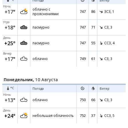
Погода
Ветер
Ночь
облачно с
+17°
747
86
ЗСЗ,
1
прояснениями
Утро
+18°
747
71
пасмурно
СЗ,
3
День
+25°
747
55
пасмурно
ССЗ,
4
Вечер
+17°
749
61
облачно
СЗ,
3
Понедельник,
10 Августа
°C
Погода
Ветер
Ночь
+13°
750
66
облачно
СЗ,
3
День
+24°
752
37
небольшая облачность
ССЗ,
5