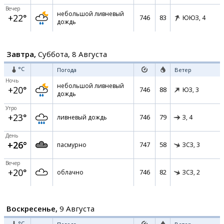
Вечер
небольшой ливневый
+22°
746
83
ЮЮЗ,
4
дождь
Завтра,
Суббота, 8 Августа
°C
Погода
Ветер
Ночь
небольшой ливневый
+20°
746
88
ЮЗ,
3
дождь
Утро
+23°
746
79
ливневый дождь
З,
4
День
+26°
747
58
пасмурно
ЗСЗ,
3
Вечер
+20°
746
82
облачно
ЗСЗ,
2
Воскресенье,
9 Августа
°C