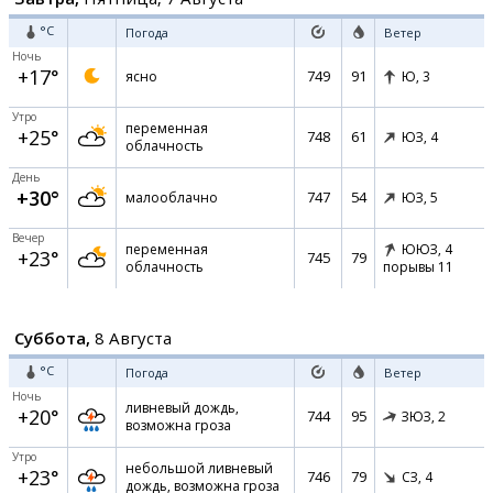
°C
Погода
Ветер
Ночь
+17°
749
91
ясно
Ю,
3
Утро
переменная
+25°
748
61
ЮЗ,
4
облачность
День
+30°
747
54
малооблачно
ЮЗ,
5
Вечер
переменная
ЮЮЗ,
4
+23°
745
79
облачность
порывы 11
Суббота,
8 Августа
°C
Погода
Ветер
Ночь
ливневый дождь,
+20°
744
95
ЗЮЗ,
2
возможна гроза
Утро
небольшой ливневый
+23°
746
79
СЗ,
4
дождь, возможна гроза