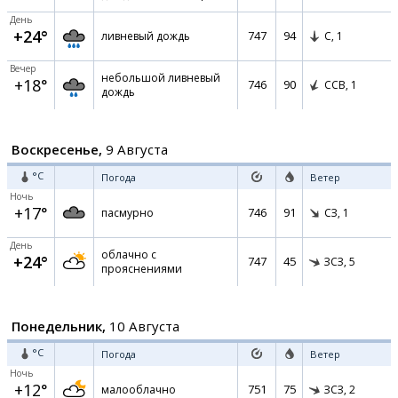
День
+24°
747
94
ливневый дождь
С,
1
Вечер
небольшой ливневый
+18°
746
90
ССВ,
1
дождь
Воскресенье,
9 Августа
°C
Погода
Ветер
Ночь
+17°
746
91
пасмурно
СЗ,
1
День
облачно с
+24°
747
45
ЗСЗ,
5
прояснениями
Понедельник,
10 Августа
°C
Погода
Ветер
Ночь
+12°
751
75
малооблачно
ЗСЗ,
2