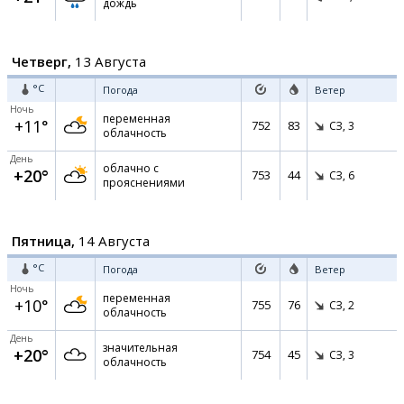
дождь
Четверг,
13 Августа
°C
Погода
Ветер
Ночь
переменная
+11°
752
83
СЗ,
3
облачность
День
облачно с
+20°
753
44
СЗ,
6
прояснениями
Пятница,
14 Августа
°C
Погода
Ветер
Ночь
переменная
+10°
755
76
СЗ,
2
облачность
День
значительная
+20°
754
45
СЗ,
3
облачность