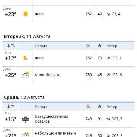
День
+23°
752
40
ясно
СЗ,
4
Вторник,
11 Августа
°C
Погода
Ветер
Ночь
+12°
752
73
ясно
ЮЗ,
2
День
+25°
750
45
малооблачно
ЮЗ,
6
Среда,
12 Августа
°C
Погода
Ветер
Ночь
без существенных
+15°
749
91
ЗСЗ,
3
осадков
День
небольшой ливневый
+21°
749
50
ССЗ,
3