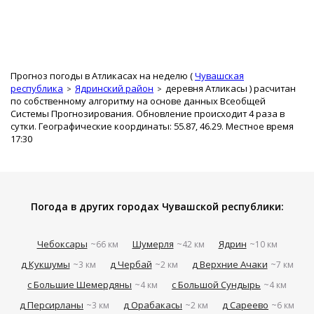
Прогноз погоды в Атликасах на неделю (
Чувашская
республика
Ядринский район
деревня Атликасы
) расчитан
по собственному алгоритму на основе данных Всеобщей
Системы Прогнозирования. Обновление происходит 4 раза в
сутки. Географические координаты: 55.87, 46.29. Местное время
17:30
Погода в других городах Чувашской республики:
Чебоксары
Шумерля
Ядрин
~66 км
~42 км
~10 км
д Кукшумы
д Чербай
д Верхние Ачаки
~3 км
~2 км
~7 км
с Большие Шемердяны
с Большой Сундырь
~4 км
~4 км
д Персирланы
д Орабакасы
д Сареево
~3 км
~2 км
~6 км