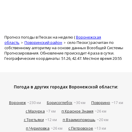
Прогноз погоды в Песках на неделю (
Воронежская
область
Поворинский район
село Пески
) расчитан по
собственному алгоритму на основе данных Всеобщей Системы
Прогнозирования. Обновление происходит 4 раза в сутки.
Географические координаты: 51.26, 42.47. Местное время 20:55
Погода в других городах Воронежской области:
Воронеж
Борисоглебск
Поворино
~230 км
~30 км
~17 км
с Мазурка
п Красное Знамя
~7 км
~26 км
с Третьяки
п Взаимопомощь
~12 км
~20 км
п Чуриловка
с Петровское
~26 км
~13 км