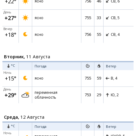
+22°
756
46
ясно
СВ,
6
День
+27°
755
33
ясно
СВ,
5
Вечер
+18°
756
55
ясно
СВ,
4
Вторник,
11 Августа
°C
Погода
Ветер
Ночь
+15°
755
59
ясно
В,
4
День
переменная
+29°
753
29
Ю,
2
облачность
Среда,
12 Августа
°C
Погода
Ветер
Ночь