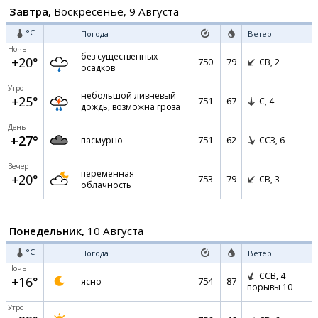
Завтра,
Воскресенье, 9 Августа
°C
Погода
Ветер
Ночь
без существенных
+20°
750
79
СВ,
2
осадков
Утро
небольшой ливневый
+25°
751
67
С,
4
дождь, возможна гроза
День
+27°
751
62
пасмурно
ССЗ,
6
Вечер
переменная
+20°
753
79
СВ,
3
облачность
Понедельник,
10 Августа
°C
Погода
Ветер
Ночь
ССВ,
4
+16°
754
87
ясно
порывы 10
Утро