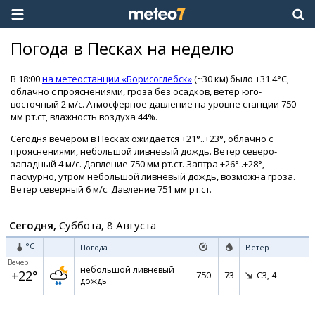
Погода в Песках на неделю
В 18:00
на метеостанции «Борисоглебск»
(~30 км) было +31.4°C,
облачно с прояснениями, гроза без осадков, ветер юго-
восточный 2 м/с. Атмосферное давление на уровне станции 750
мм рт.ст, влажность воздуха 44%.
Сегодня вечером в Песках ожидается +21°..+23°, облачно с
прояснениями, небольшой ливневый дождь. Ветер северо-
западный 4 м/с. Давление 750 мм рт.ст. Завтра +26°..+28°,
пасмурно, утром небольшой ливневый дождь, возможна гроза.
Ветер северный 6 м/с. Давление 751 мм рт.ст.
Сегодня,
Суббота, 8 Августа
°C
Погода
Ветер
Вечер
небольшой ливневый
+22°
750
73
СЗ,
4
дождь