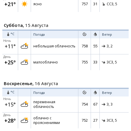
+21°
757
31
ясно
ССЗ,
5
Суббота,
15 Августа
°C
Погода
Ветер
Ночь
+11°
758
55
небольшая облачность
З,
2
День
+25°
755
33
малооблачно
ЗСЗ,
5
Воскресенье,
16 Августа
°C
Погода
Ветер
Ночь
переменная
+15°
754
67
З,
3
облачность
День
облачно с
+28°
752
27
ЗСЗ,
5
прояснениями