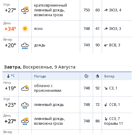
Утро
кратковременный
+27°
750
60
ливневый дождь,
ЗЮЗ,
4
возможна гроза
День
+34°
748
41
ясно
ЗЮЗ,
3
Вечер
+20°
749
90
дождь
ВСВ,
3
Завтра,
Воскресенье, 9 Августа
°C
Погода
Ветер
Ночь
облачно с
+19°
748
92
СЗ,
1
прояснениями
Утро
+23°
748
72
ливневый дождь
ССВ,
1
День
ливневый дождь,
ССЗ,
7
+27°
748
86
возможна гроза
порывы 11
Вечер