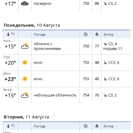
+17°
750
88
пасмурно
СЗ,
2
Понедельник,
10 Августа
°C
Погода
Ветер
Ночь
облачно с
СЗ,
4
+15°
750
77
прояснениями
порывы 11
Утро
+20°
753
48
ясно
ССЗ,
6
День
+23°
753
40
ясно
ССЗ,
6
Вечер
+15°
754
70
небольшая облачность
СЗ,
2
Вторник,
11 Августа
°C
Погода
Ветер
Ночь