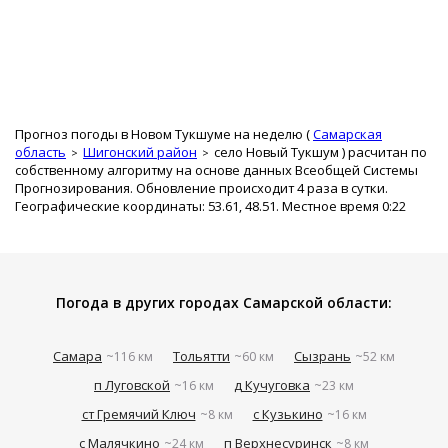
Прогноз погоды в Новом Тукшуме на неделю (
Самарская
область
Шигонский район
село Новый Тукшум
) расчитан по
собственному алгоритму на основе данных Всеобщей Системы
Прогнозирования. Обновление происходит 4 раза в сутки.
Географические координаты: 53.61, 48.51. Местное время 0:22
Погода в других городах Самарской области:
Самара
Тольятти
Сызрань
~116 км
~60 км
~52 км
п Луговской
д Кучуговка
~16 км
~23 км
ст Гремячий Ключ
с Кузькино
~8 км
~16 км
с Малячкино
п Верхнесуринск
~24 км
~8 км