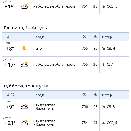
День
+19°
751
38
небольшая облачность
ССЗ,
6
Пятница,
14 Августа
°C
Погода
Ветер
Ночь
+8°
755
86
ясно
СЗ,
4
День
+17°
755
36
небольшая облачность
С,
7
Суббота,
15 Августа
°C
Погода
Ветер
Ночь
переменная
+9°
756
68
СЗ,
3
облачность
День
переменная
+21°
754
43
ССЗ,
5
облачность