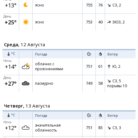
+13°
755
76
ясно
СЗ,
2
День
+25°
753
40
ясно
ЗЮЗ,
2
Среда,
12 Августа
°C
Погода
Ветер
Ночь
облачно с
+14°
751
61
Ю,
2
прояснениями
День
СЗ,
5
+27°
749
58
пасмурно
порывы 10
Четверг,
13 Августа
°C
Погода
Ветер
Ночь
значительная
+12°
751
83
СЗ,
3
облачность