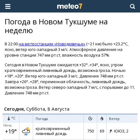
Погода в Новом Тукшуме на
неделю
В 22:00
на метеостанции «Новодевичье»
(~21 км) было +23.2°C,
ясно, ветер юго-западный 3 м/с. Атмосферное давление на
уровне станции 747 мм рт.ст, влажность воздуха 57%.
Сегодня в Новом Тукшуме ожидается +32°..+34°, ясно, утром
кратковременный ливневый дождь, возможна гроза. Ночью
+18°..+20°. Ветер юго-западный 3 м/с. Давление 748 мм рт.ст.
Завтра +26°..+28°, переменная облачность, ливневый дождь,
возможна гроза. Ветер северо-западный 7 м/с, с порывами до 11.
Давление 748 мм рт.ст.
Сегодня,
Суббота, 8 Августа
°C
Погода
Ветер
Ночь
кратковременный
+19°
750
69
ЮЮЗ,
2
ливневый дождь