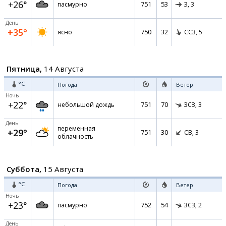
+26°
751
53
пасмурно
З,
3
День
+35°
750
32
ясно
ССЗ,
5
Пятница,
14 Августа
°C
Погода
Ветер
Ночь
+22°
751
70
небольшой дождь
ЗСЗ,
3
День
переменная
+29°
751
30
СВ,
3
облачность
Суббота,
15 Августа
°C
Погода
Ветер
Ночь
+23°
752
54
пасмурно
ЗСЗ,
2
День