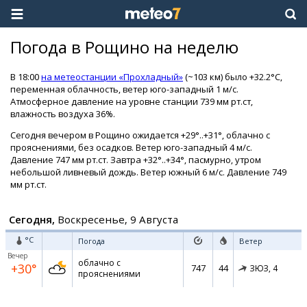
Погода в Рощино на неделю
В 18:00
на метеостанции «Прохладный»
(~103 км) было +32.2°C,
переменная облачность, ветер юго-западный 1 м/с.
Атмосферное давление на уровне станции 739 мм рт.ст,
влажность воздуха 36%.
Сегодня вечером в Рощино ожидается +29°..+31°, облачно с
прояснениями, без осадков. Ветер юго-западный 4 м/с.
Давление 747 мм рт.ст. Завтра +32°..+34°, пасмурно, утром
небольшой ливневый дождь. Ветер южный 6 м/с. Давление 749
мм рт.ст.
Сегодня,
Воскресенье, 9 Августа
°C
Погода
Ветер
Вечер
облачно с
+30°
747
44
ЗЮЗ,
4
прояснениями