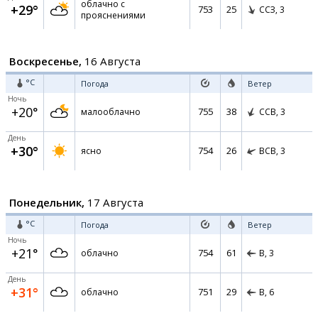
облачно с
+29°
753
25
ССЗ,
3
прояснениями
Воскресенье,
16 Августа
°C
Погода
Ветер
Ночь
+20°
755
38
малооблачно
ССВ,
3
День
+30°
754
26
ясно
ВСВ,
3
Понедельник,
17 Августа
°C
Погода
Ветер
Ночь
+21°
754
61
облачно
В,
3
День
+31°
751
29
облачно
В,
6