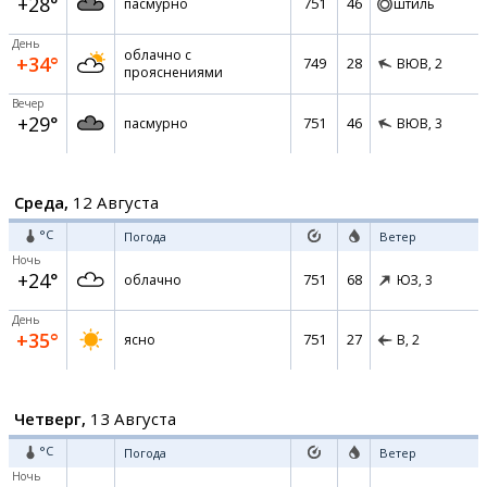
+28°
751
46
пасмурно
штиль
День
облачно с
+34°
749
28
ВЮВ,
2
прояснениями
Вечер
+29°
751
46
пасмурно
ВЮВ,
3
Среда,
12 Августа
°C
Погода
Ветер
Ночь
+24°
751
68
облачно
ЮЗ,
3
День
+35°
751
27
ясно
В,
2
Четверг,
13 Августа
°C
Погода
Ветер
Ночь