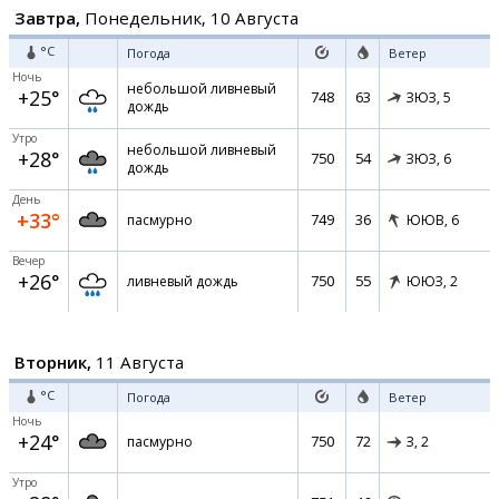
Завтра,
Понедельник, 10 Августа
°C
Погода
Ветер
Ночь
небольшой ливневый
+25°
748
63
ЗЮЗ,
5
дождь
Утро
небольшой ливневый
+28°
750
54
ЗЮЗ,
6
дождь
День
+33°
749
36
пасмурно
ЮЮВ,
6
Вечер
+26°
750
55
ливневый дождь
ЮЮЗ,
2
Вторник,
11 Августа
°C
Погода
Ветер
Ночь
+24°
750
72
пасмурно
З,
2
Утро