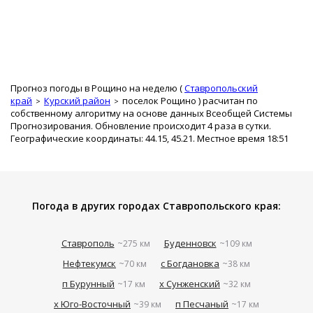
Прогноз погоды в Рощино на неделю (
Ставропольский
край
Курский район
поселок Рощино
) расчитан по
собственному алгоритму на основе данных Всеобщей Системы
Прогнозирования. Обновление происходит 4 раза в сутки.
Географические координаты: 44.15, 45.21. Местное время 18:51
Погода в других городах Ставропольского края:
Ставрополь
Буденновск
~275 км
~109 км
Нефтекумск
с Богдановка
~70 км
~38 км
п Бурунный
х Сунженский
~17 км
~32 км
х Юго-Восточный
п Песчаный
~39 км
~17 км