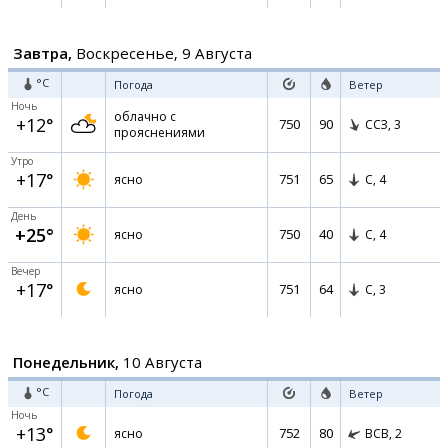
Завтра,
Воскресенье, 9 Августа
°C
Погода
Ветер
Ночь
облачно с
+12°
750
90
ССЗ,
3
прояснениями
Утро
+17°
751
65
ясно
С,
4
День
+25°
750
40
ясно
С,
4
Вечер
+17°
751
64
ясно
С,
3
Понедельник,
10 Августа
°C
Погода
Ветер
Ночь
+13°
752
80
ясно
ВСВ,
2