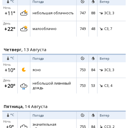
°C
Погода
Ветер
Ночь
+11°
747
88
небольшая облачность
ЗСЗ,
3
День
+22°
749
48
малооблачно
СЗ,
7
Четверг,
13 Августа
°C
Погода
Ветер
Ночь
+10°
753
84
ясно
ЗСЗ,
3
День
небольшой ливневый
+20°
753
53
СЗ,
4
дождь
Пятница,
14 Августа
°C
Погода
Ветер
Ночь
значительная
+9°
755
84
ССЗ,
2