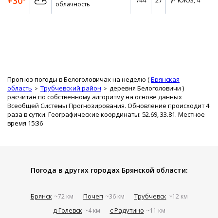
+30°
744
27
ЮЮЗ,
4
облачность
Прогноз погоды в Белоголовичах на неделю (
Брянская
область
Трубчевский район
деревня Белоголовичи
)
расчитан по собственному алгоритму на основе данных
Всеобщей Системы Прогнозирования. Обновление происходит 4
раза в сутки. Географические координаты: 52.69, 33.81. Местное
время 15:36
Погода в других городах Брянской области:
Брянск
Почеп
Трубчевск
~72 км
~36 км
~12 км
д Голевск
с Радутино
~4 км
~11 км