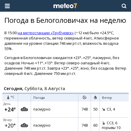
Погода в Белоголовичах на неделю
В 15:00
на метеостанции «Трубчевск»
(~12 км) было +24.5°C,
переменная облачность, ветер северный 4 м/с. Атмосферное
давление на уровне станции 746 мм рт.ст, влажность воздуха
55%.
Сегодня в Белоголовичах ожидается +23°..+25°, пасмурно, без
осадков. Ночью +11°..+13°. Ветер северо-западный 4 м/с.
Давление 748 мм рт.ст. Завтра +23°..+25°, ясно, без осадков. Ветер
северный 4 м/с. Давление 750 мм рт.ст.
Сегодня,
Суббота, 8 Августа
°C
Погода
Ветер
День
+24°
748
50
пасмурно
СЗ,
4
Вечер
ССЗ,
6
+20°
748
60
пасмурно
порывы 10