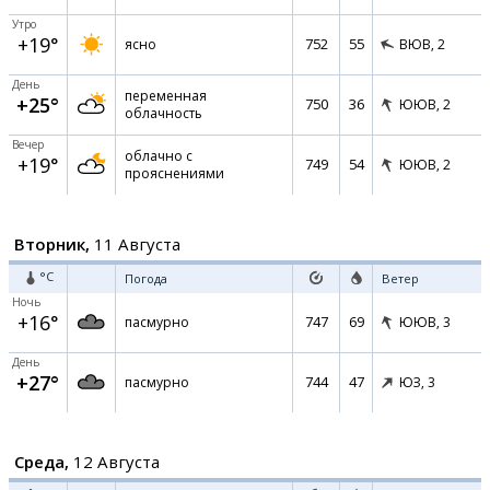
Утро
+19°
752
55
ясно
ВЮВ,
2
День
переменная
+25°
750
36
ЮЮВ,
2
облачность
Вечер
облачно с
+19°
749
54
ЮЮВ,
2
прояснениями
Вторник,
11 Августа
°C
Погода
Ветер
Ночь
+16°
747
69
пасмурно
ЮЮВ,
3
День
+27°
744
47
пасмурно
ЮЗ,
3
Среда,
12 Августа