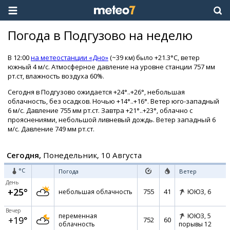
Погода в Подгузово на неделю
В 12:00
на метеостанции «Дно»
(~39 км) было +21.3°C, ветер
южный 4 м/с. Атмосферное давление на уровне станции 757 мм
рт.ст, влажность воздуха 60%.
Сегодня в Подгузово ожидается +24°..+26°, небольшая
облачность, без осадков. Ночью +14°..+16°. Ветер юго-западный
6 м/с. Давление 755 мм рт.ст. Завтра +21°..+23°, облачно с
прояснениями, небольшой ливневый дождь. Ветер западный 6
м/с. Давление 749 мм рт.ст.
Сегодня,
Понедельник, 10 Августа
°C
Погода
Ветер
День
+25°
755
41
небольшая облачность
ЮЮЗ,
6
Вечер
переменная
ЮЮЗ,
5
+19°
752
60
облачность
порывы 12