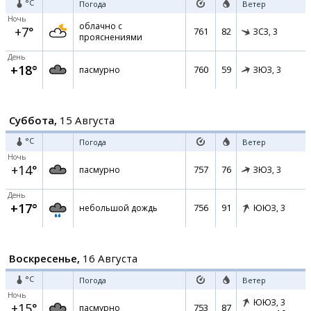
°C
Погода
Ветер
Ночь
облачно с
+7°
761
82
ЗСЗ,
3
прояснениями
День
+18°
760
59
пасмурно
ЗЮЗ,
3
Суббота,
15 Августа
°C
Погода
Ветер
Ночь
+14°
757
76
пасмурно
ЗЮЗ,
3
День
+17°
756
91
небольшой дождь
ЮЮЗ,
3
Воскресенье,
16 Августа
°C
Погода
Ветер
Ночь
ЮЮЗ,
3
+15°
753
87
пасмурно