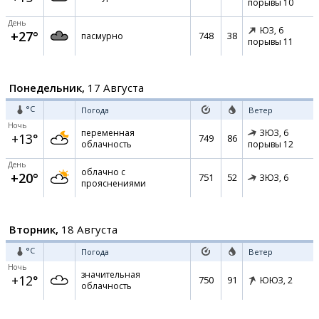
порывы 10
День
ЮЗ,
6
+27°
748
38
пасмурно
порывы 11
Понедельник,
17 Августа
°C
Погода
Ветер
Ночь
переменная
ЗЮЗ,
6
+13°
749
86
облачность
порывы 12
День
облачно с
+20°
751
52
ЗЮЗ,
6
прояснениями
Вторник,
18 Августа
°C
Погода
Ветер
Ночь
значительная
+12°
750
91
ЮЮЗ,
2
облачность