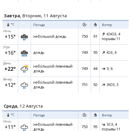
Завтра,
Вторник, 11 Августа
°C
Погода
Ветер
Ночь
ЮЮЗ,
4
+15°
750
91
небольшой дождь
порывы 11
Утро
+16°
749
95
дождь
ЮЗ,
4
День
небольшой ливневый
+22°
749
44
З,
6
дождь
Вечер
небольшой ливневый
+12°
751
92
ЗЮЗ,
3
дождь
Среда,
12 Августа
°C
Погода
Ветер
Ночь
небольшой ливневый
ЗСЗ,
4
+11°
753
95
дождь
порывы 11