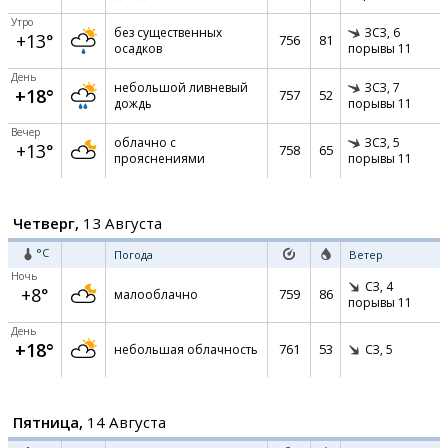
Утро
без существенных
ЗСЗ,
6
+13°
756
81
осадков
порывы 11
День
небольшой ливневый
ЗСЗ,
7
+18°
757
52
дождь
порывы 11
Вечер
облачно с
ЗСЗ,
5
+13°
758
65
прояснениями
порывы 11
Четверг,
13 Августа
°C
Погода
Ветер
Ночь
СЗ,
4
+8°
759
86
малооблачно
порывы 11
День
+18°
761
53
небольшая облачность
СЗ,
5
Пятница,
14 Августа