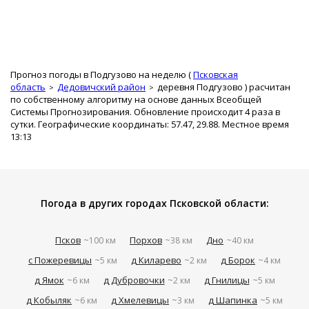
Прогноз погоды в Подгузово на неделю (
Псковская
область
Дедовичский район
деревня Подгузово
) расчитан
по собственному алгоритму на основе данных Всеобщей
Системы Прогнозирования. Обновление происходит 4 раза в
сутки. Географические координаты: 57.47, 29.88. Местное время
13:13
Погода в других городах Псковской области:
Псков
Порхов
Дно
~100 км
~38 км
~40 км
с Пожеревицы
д Киларево
д Борок
~5 км
~2 км
~4 км
д Ямок
д Дубровочки
д Гнилицы
~6 км
~2 км
~5 км
д Кобыляк
д Хмелевицы
д Шапинка
~6 км
~3 км
~5 км