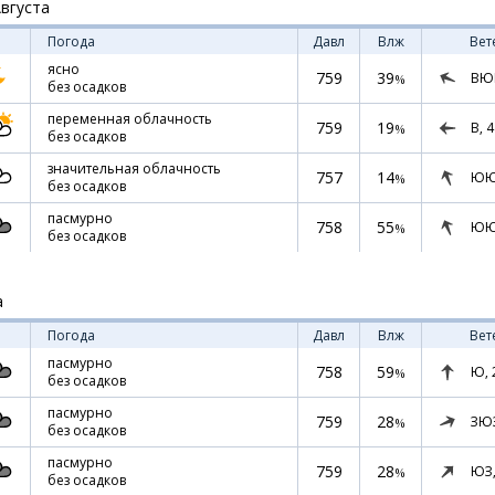
Августа
Погода
Давл
Влж
Вет
ясно
759
39
ВЮ
%
без осадков
переменная облачность
759
19
В,
4
%
без осадков
значительная облачность
757
14
ЮЮ
%
без осадков
пасмурно
758
55
ЮЮ
%
без осадков
а
Погода
Давл
Влж
Вет
пасмурно
758
59
Ю,
%
без осадков
пасмурно
759
28
ЗЮ
%
без осадков
пасмурно
759
28
ЮЗ
%
без осадков