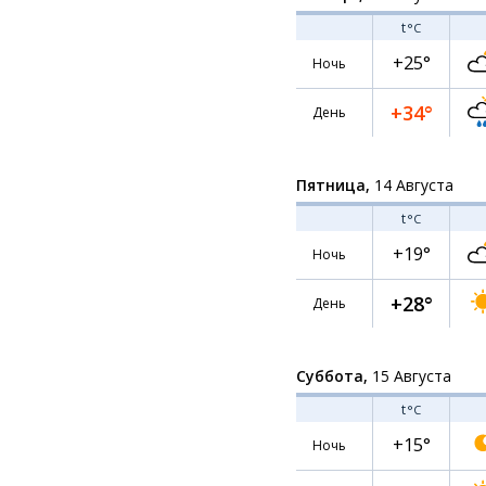
t
°C
+25°
Ночь
+34°
День
Пятница,
14 Августа
t
°C
+19°
Ночь
+28°
День
Суббота,
15 Августа
t
°C
+15°
Ночь