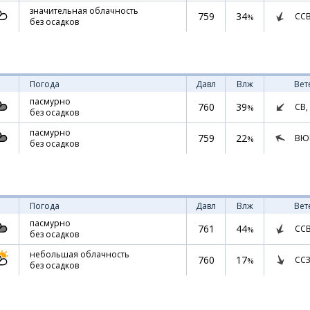
значительная облачность
759
34
СС
%
без осадков
Погода
Давл
Влж
Вет
пасмурно
760
39
СВ,
%
без осадков
пасмурно
759
22
ВЮ
%
без осадков
Погода
Давл
Влж
Вет
пасмурно
761
44
СС
%
без осадков
небольшая облачность
760
17
ССЗ
%
без осадков