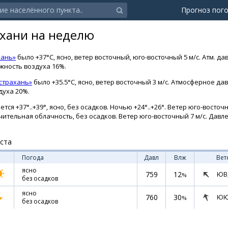
Прогноз пог
ахани на неделю
хань»
было +37°C, ясно, ветер восточный, юго-восточный 5 м/с. Атм. д
ажность воздуха 16%.
страхань»
было +35.5°C, ясно, ветер восточный 3 м/с. Атмосферное да
духа 20%.
тся +37°..+39°, ясно, без осадков. Ночью +24°..+26°. Ветер юго-восточ
начительная облачность, без осадков. Ветер юго-восточный 7 м/с. Давле
уста
Погода
Давл
Влж
Вет
ясно
759
12
ЮВ
%
без осадков
ясно
760
30
ЮЮ
%
без осадков