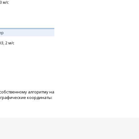
3
м/с
ер
З,
2
м/с
 собственному алгоритму на
ографические координаты: