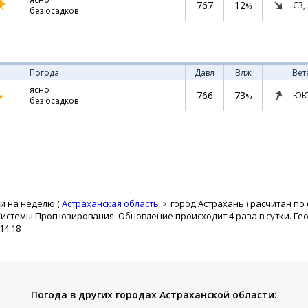
767
12
СЗ,
%
без осадков
Погода
Давл
Влж
Вет
ясно
766
73
ЮЮ
%
без осадков
и на неделю (
Астраханская область
город Астрахань
) расчитан по
истемы Прогнозирования. Обновление происходит 4 раза в сутки. Ге
14:18
Погода в других городах Астраханской области: