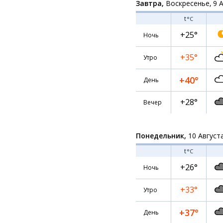
Завтра,
Воскресенье, 9 
t
°C
+25°
Ночь
+35°
Утро
+40°
День
+28°
Вечер
Понедельник,
10 Август
t
°C
+26°
Ночь
+33°
Утро
+37°
День