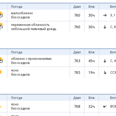
Погода
Давл
Влж
Вет
малооблачно
760
30
З,
1
%
без осадков
переменная облачность
760
30
С,
6
%
небольшой ливневый дождь
Погода
Давл
Влж
Вет
облачно с прояснениями
763
45
С,
4
%
без осадков
ясно
765
19
ССЗ
%
без осадков
Погода
Давл
Влж
Вет
ясно
768
32
ВС
%
без осадков
ясно