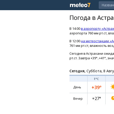
Погода в Астр
В 14:00
в аэропорту «Астра
аэропорта 760 мм рт.ст, вл
В 12:00
на метеостанции «А
761 мм рт.ст, влажность воз
Сегодня в Астрахани ожидае
рт.ст. Завтра +39°..+41°, з
Сегодня,
Суббота, 8 Авг
t
°C
+39°
День
+27°
Вечер