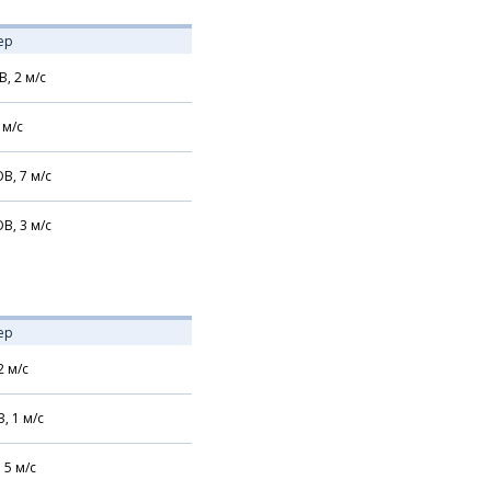
ер
В,
2
м/с
м/с
В,
7
м/с
В,
3
м/с
ер
2
м/с
З,
1
м/с
,
5
м/с