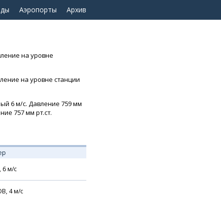
оды
Аэропорты
Архив
авление на уровне
вление на уровне станции
ный 6 м/с. Давление 759 мм
ние 757 мм рт.ст.
ер
,
6
м/с
В,
4
м/с