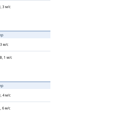
В,
3
м/с
ер
3
м/с
В,
1
м/с
ер
В,
4
м/с
,
6
м/с