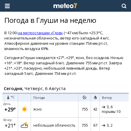
Погода в Глуши на неделю
В 12:00
на метеостанции «Гдов»
(~47 км) было +25.3°C,
незначительная облачность, ветер юго-западный 4 м/с.
Атмосферное давление на уровне станции 754 мм рт.ст,
влажность воздуха 69%.
Сегодня в Глуши ожидается +27°..+29°, ясно, без осадков. Ночью
+16°..+18°. Ветер западный 6 м/с. Давление 755 мм рт.ст. Завтра
+21°..+23°, пасмурно, небольшой ливневый дождь. Ветер
западный 5 м/с. Давление 754 мм рт.ст.
Сегодня,
Четверг, 6 Августа
°C
Погода
Ветер
День
З,
6
+29°
755
42
ясно
порывы 10
Вечер
+21°
755
67
небольшая облачность
З,
2