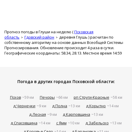
Прогноз погоды в Глуши на неделю (
Псковская
область
Гдовский район
деревня Глушь
) расчитан по
собственному алгоритму на основе данных Всеобщей Системы
Прогнозирования. Обновление происходит 4 раза в сутки.
Географические координаты: 58.34, 28.13. Местное время 14:59
Погода в других городах Псковской области:
Псков
Печоры
рп Струги-Красные
~59 км
~66 км
~58 км
д Чернечки
д Полна
д Корытно
~9 км
~13 км
~14 км
д Лесная
д Карповщина
~9 км
~13 км
д Спасовщина
с Ямм
д Забельско
~14 км
~10 км
~13 км
д Коровье Село
д Барановка
~14 км
~11 км