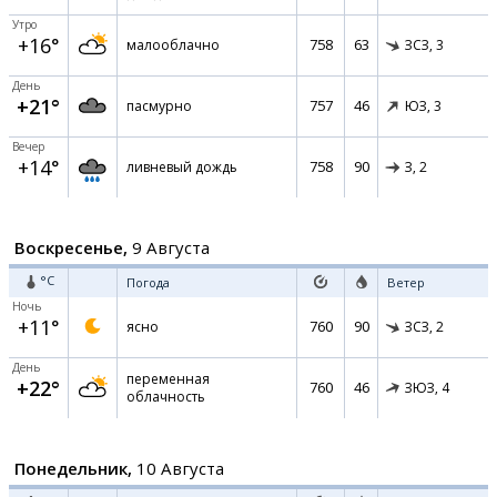
Утро
+16°
758
63
малооблачно
ЗСЗ,
3
День
+21°
757
46
пасмурно
ЮЗ,
3
Вечер
+14°
758
90
ливневый дождь
З,
2
Воскресенье,
9 Августа
°C
Погода
Ветер
Ночь
+11°
760
90
ясно
ЗСЗ,
2
День
переменная
+22°
760
46
ЗЮЗ,
4
облачность
Понедельник,
10 Августа