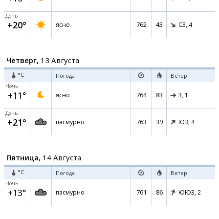
День
+20°
762
43
ясно
СЗ,
4
Четверг,
13 Августа
°C
Погода
Ветер
Ночь
+11°
764
83
ясно
З,
1
День
+21°
763
39
пасмурно
ЮЗ,
4
Пятница,
14 Августа
°C
Погода
Ветер
Ночь
+13°
761
86
пасмурно
ЮЮЗ,
2