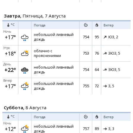
Завтра,
Пятница, 7 Августа
°C
Погода
Ветер
Ночь
небольшой ливневый
+17°
754
95
ЮЗ,
2
дождь
Утро
облачно с
+18°
753
76
ЗЮЗ,
5
прояснениями
День
небольшой ливневый
+22°
754
64
ЗЮЗ,
5
дождь
Вечер
небольшой ливневый
+17°
755
72
З,
5
дождь
Суббота,
8 Августа
°C
Погода
Ветер
Ночь
небольшой ливневый
+12°
757
89
З,
3
дождь