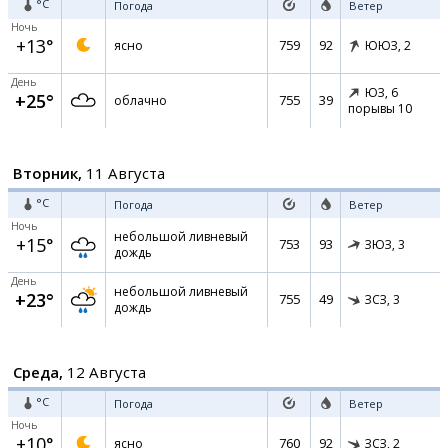
°C
Погода
Ветер
Ночь
+13°
759
92
ясно
ЮЮЗ,
2
День
ЮЗ,
6
+25°
755
39
облачно
порывы 10
Вторник,
11 Августа
°C
Погода
Ветер
Ночь
небольшой ливневый
+15°
753
93
ЗЮЗ,
3
дождь
День
небольшой ливневый
+23°
755
49
ЗСЗ,
3
дождь
Среда,
12 Августа
°C
Погода
Ветер
Ночь
+10°
760
92
ясно
ЗСЗ,
2