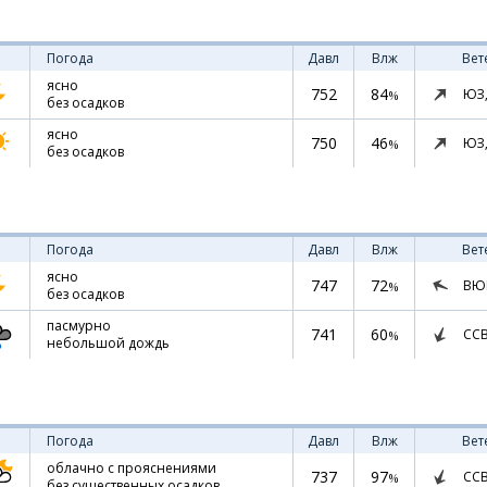
Погода
Давл
Влж
Вет
ясно
752
84
ЮЗ
%
без осадков
ясно
750
46
ЮЗ
%
без осадков
Погода
Давл
Влж
Вет
ясно
747
72
ВЮ
%
без осадков
пасмурно
741
60
СС
%
небольшой дождь
Погода
Давл
Влж
Вет
облачно с прояснениями
737
97
СС
%
без существенных осадков