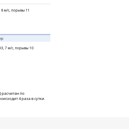
,
8
м/с,
порывы 11
ер
З,
7
м/с,
порывы 10
) расчитан по
исходит 4 раза в сутки.