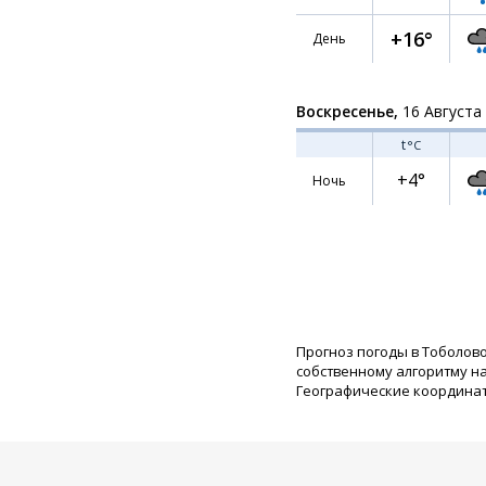
+16°
День
Воскресенье,
16 Августа
t
°C
+4°
Ночь
Прогноз погоды в Тоболово
собственному алгоритму н
Географические координаты: