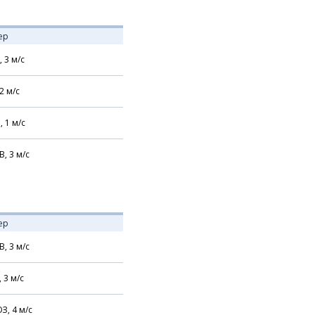
ер
,
3
м/с
2
м/с
,
1
м/с
В,
3
м/с
ер
В,
3
м/с
,
3
м/с
З,
4
м/с