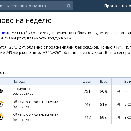
Прогноз пог
лово на неделю
Ишим»
(~21 км) было +18.9°C, переменная облачность, ветер юго-запад
 753 мм рт.ст, влажность воздуха 69%.
ся +25°..+27°, облачно с прояснениями, без осадков. Ночью +17°..+19
ние 749 мм рт.ст. Завтра +24°..+26°, облачно, без осадков. Ветер север
уста
Погода
Давл
Влж
Вет
пасмурно
751
66
ЗЮ
%
без осадков
облачно с прояснениями
749
61
ЗЮ
%
без осадков
облачно с прояснениями
747
69
ЗЮ
%
без осадков