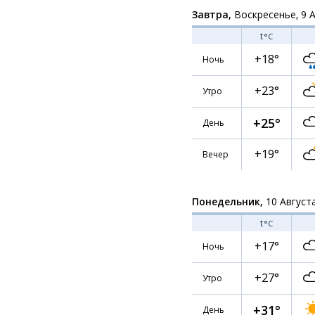
Завтра,
Воскресенье, 9 
t
°C
+18°
Ночь
+23°
Утро
+25°
День
+19°
Вечер
Понедельник,
10 Август
t
°C
+17°
Ночь
+27°
Утро
+31°
День