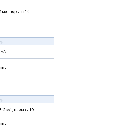
4
м/с,
порывы 10
ер
м/с
м/с
ер
З,
5
м/с,
порывы 10
м/с