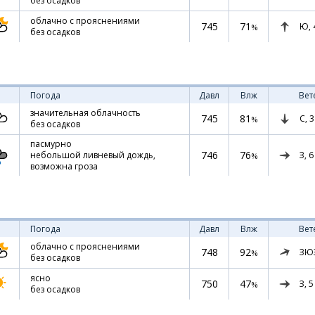
без осадков
облачно с прояснениями
745
71
Ю,
%
без осадков
Погода
Давл
Влж
Вет
значительная облачность
745
81
С,
3
%
без осадков
пасмурно
746
76
З,
6
небольшой ливневый дождь,
%
возможна гроза
Погода
Давл
Влж
Вет
облачно с прояснениями
748
92
ЗЮ
%
без осадков
ясно
750
47
З,
5
%
без осадков