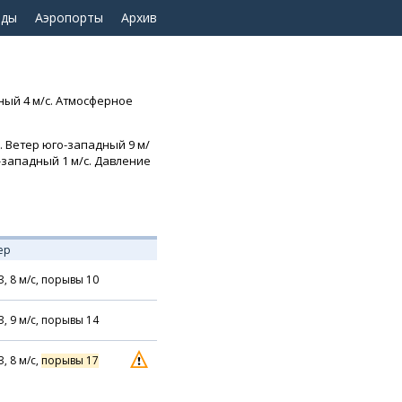
оды
Аэропорты
Архив
ный 4 м/с. Атмосферное
°. Ветер юго-западный 9 м/
о-западный 1 м/с. Давление
ер
З,
8
м/с,
порывы 10
З,
9
м/с,
порывы 14
З,
8
м/с,
порывы 17