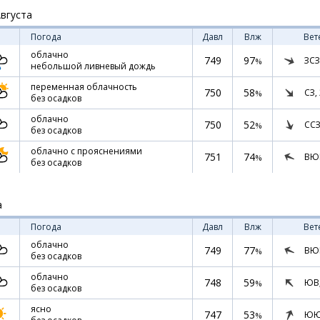
Августа
Погода
Давл
Влж
Вет
облачно
749
97
ЗСЗ
%
небольшой ливневый дождь
переменная облачность
750
58
СЗ,
%
без осадков
облачно
750
52
ССЗ
%
без осадков
облачно с прояснениями
751
74
ВЮ
%
без осадков
а
Погода
Давл
Влж
Вет
облачно
749
77
ВЮ
%
без осадков
облачно
748
59
ЮВ
%
без осадков
ясно
747
53
ЮЮ
%