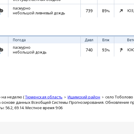
пасмурно
739
89
ЮЗ
%
небольшой ливневый дождь
Погода
Давл
Влж
Вет
пасмурно
740
93
ЮЮ
%
небольшой дождь
 на неделю (
Тюменская область
Ишимский район
село Тоболово
а основе данных Всеобщей Системы Прогнозирования. Обновление про
 56.2, 69.14. Местное время 9:06