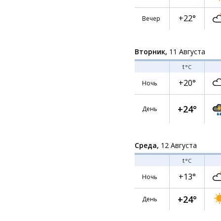
+22°
Вечер
Вторник,
11 Августа
t
°C
+20°
Ночь
+24°
День
Среда,
12 Августа
t
°C
+13°
Ночь
+24°
День