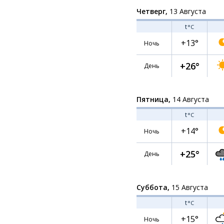
Четверг,
13 Августа
t
°C
+13°
Ночь
+26°
День
Пятница,
14 Августа
t
°C
+14°
Ночь
+25°
День
Суббота,
15 Августа
t
°C
+15°
Ночь