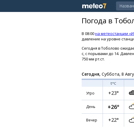
Погода в Тобо
В 08:00
на метеостанции «
давление на уровне станции
Сегодня в Тоболово ожидает
с, с порывами до 14. Давле
750 мм рт.ст.
Сегодня,
Суббота, 8 Авг
t
°C
+23°
Утро
+26°
День
+22°
Вечер