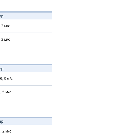
ер
,
2
м/с
,
3
м/с
ер
В,
3
м/с
В,
5
м/с
ер
В,
2
м/с