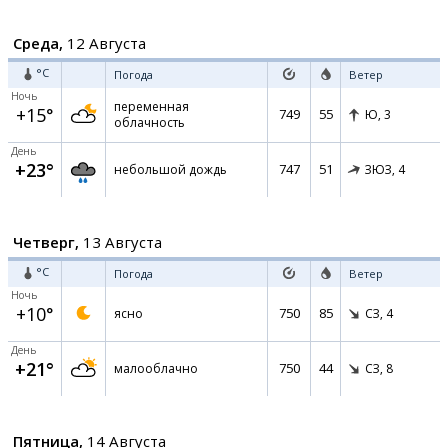
Среда,
12 Августа
°C
Погода
Ветер
Ночь
переменная
+15°
749
55
Ю,
3
облачность
День
+23°
747
51
небольшой дождь
ЗЮЗ,
4
Четверг,
13 Августа
°C
Погода
Ветер
Ночь
+10°
750
85
ясно
СЗ,
4
День
+21°
750
44
малооблачно
СЗ,
8
Пятница,
14 Августа