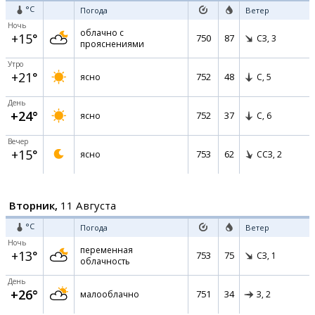
°C
Погода
Ветер
Ночь
облачно с
+15°
750
87
СЗ,
3
прояснениями
Утро
+21°
752
48
ясно
С,
5
День
+24°
752
37
ясно
С,
6
Вечер
+15°
753
62
ясно
ССЗ,
2
Вторник,
11 Августа
°C
Погода
Ветер
Ночь
переменная
+13°
753
75
СЗ,
1
облачность
День
+26°
751
34
малооблачно
З,
2