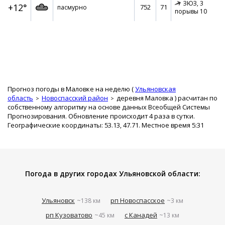
ЗЮЗ,
3
+12°
752
71
пасмурно
порывы 10
Прогноз погоды в Маловке на неделю (
Ульяновская
область
Новоспасский район
деревня Маловка
) расчитан по
собственному алгоритму на основе данных Всеобщей Системы
Прогнозирования. Обновление происходит 4 раза в сутки.
Географические координаты: 53.13, 47.71. Местное время 5:31
Погода в других городах Ульяновской области:
Ульяновск
рп Новоспасское
~138 км
~3 км
рп Кузоватово
с Канадей
~45 км
~13 км