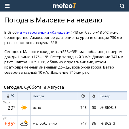
Погода в Маловке на неделю
В 03:00
на метеостанции «Канадей»
(~13 км) было +18.5°C, ясно,
безветренно. Атмосферное давление на уровне станции 750 мм
рт.ст, влажность воздуха 82%.
Сегодня в Маловке ожидается +33°..+35°, малооблачно, вечером
дождь. Ночью +17°..+19°. Ветер западный 3 м/с. Давление 747 мм
рт.ст. Завтра +28°..+30°, облачно с прояснениями, утром
кратковременный ливневый дождь, возможна гроза. Ветер
северо-западный 10 м/с. Давление 745 мм рт.ст.
Сегодня,
Суббота, 8 Августа
°C
Погода
Ветер
Утро
+29°
748
50
ясно
ЗЮЗ,
3
День
+35°
747
36
малооблачно
ЗСЗ,
3