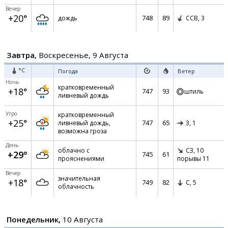
Вечер
+20°
748
89
дождь
ССВ,
3
Завтра,
Воскресенье, 9 Августа
°C
Погода
Ветер
Ночь
кратковременный
+18°
747
93
штиль
ливневый дождь
Утро
кратковременный
+25°
747
65
ливневый дождь,
З,
1
возможна гроза
День
облачно с
СЗ,
10
+29°
745
61
прояснениями
порывы 11
Вечер
значительная
+18°
749
82
С,
5
облачность
Понедельник,
10 Августа