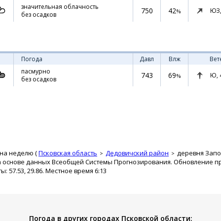
значительная облачность
750
42
ЮЗ
%
без осадков
Погода
Давл
Влж
Вет
пасмурно
743
69
Ю,
%
без осадков
 на неделю (
Псковская область
Дедовичский район
деревня Зап
а основе данных Всеобщей Системы Прогнозирования. Обновление про
 57.53, 29.86. Местное время 6:13
Погода в других городах Псковской области: