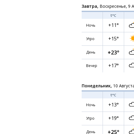
Завтра,
Воскресенье, 9 
t
°C
+11°
Ночь
+15°
Утро
+23°
День
+17°
Вечер
Понедельник,
10 Август
t
°C
+13°
Ночь
+19°
Утро
+25°
День