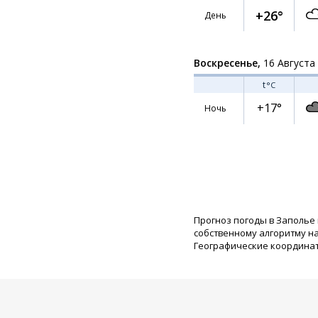
+26°
День
Воскресенье,
16 Августа
t
°C
+17°
Ночь
Прогноз погоды в Заполье
собственному алгоритму н
Географические координаты: