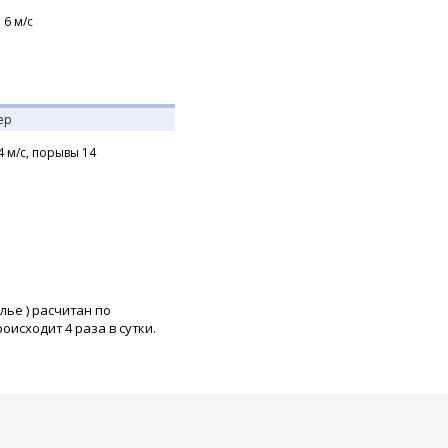
,
6
м/с
ер
4
м/с,
порывы 14
олье
) расчитан по
исходит 4 раза в сутки.