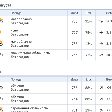
Августа
Погода
Давл
Влж
Вет
малооблачно
756
95
ЗСЗ
%
без осадков
ясно
757
79
З,
3
%
без осадков
малооблачно
756
43
З,
3
%
без осадков
значительная облачность
756
73
ЗЮ
%
без осадков
а
Погода
Давл
Влж
Вет
облачно
756
88
ЮЗ
%
без осадков
облачно
754
66
ЮЗ
%
без осадков
переменная облачность
751
39
ЮЮ
%