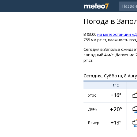
Погода в Запо
В 03:00
на метеостанции «Д
755 мм рт.ст, влажность воз
Сегодня в Заполье ожидает
западный 4 м/с. Давление 7
рт.ст.
Сегодня,
Суббота, 8 Авг
t
°C
+16°
Утро
+20°
День
+13°
Вечер