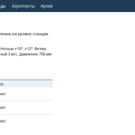
оды
Аэропорты
Архив
вление на уровне станции
Ночью +10°..+12°. Ветер
дный 3 м/с. Давление 756 мм
ер
м/с
м/с
м/с