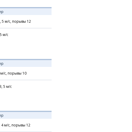
ер
,
5
м/с,
порывы 12
5
м/с
ер
м/с,
порывы 10
З,
5
м/с
ер
,
4
м/с,
порывы 12