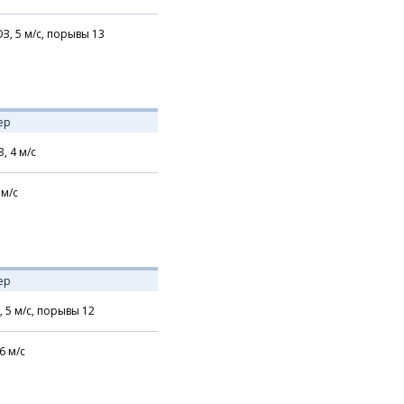
З,
5
м/с,
порывы 13
ер
З,
4
м/с
м/с
ер
,
5
м/с,
порывы 12
6
м/с