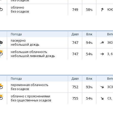
без осадков
облачно
749
58
ЮЮ
%
без осадков
Погода
Давл
Влж
Вет
пасмурно
747
94
ЗЮ
%
небольшой дождь
небольшая облачность
747
54
З,
6
%
небольшой ливневый дождь
Погода
Давл
Влж
Вет
переменная облачность
752
93
ЗСЗ
%
без осадков
облачно с прояснениями
755
54
СЗ,
%
без существенных осадков