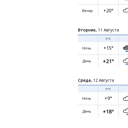
+20°
Вечер
Вторник,
11 Августа
t
°C
+15°
Ночь
+21°
День
Среда,
12 Августа
t
°C
+9°
Ночь
+18°
День