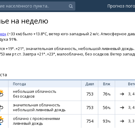
Прогноз пог
лье на неделю
но»
(~33 км) было +13.8°C, ветер юго-западный 2 м/с. Атмосферное да
духа 91%.
ся +19°..+21°, значительная облачность, небольшой ливневый дождь. 
53 мм рт.ст. Завтра +21°..+23°, малооблачно, без осадков. Ветер запа
уста
Погода
Давл
Влж
Вет
небольшая облачность
753
76
З,
4
%
без осадков
значительная облачность
753
56
З,
4
%
небольшой ливневый дождь
облачно с прояснениями
754
93
З,
3
%
ливневый дождь