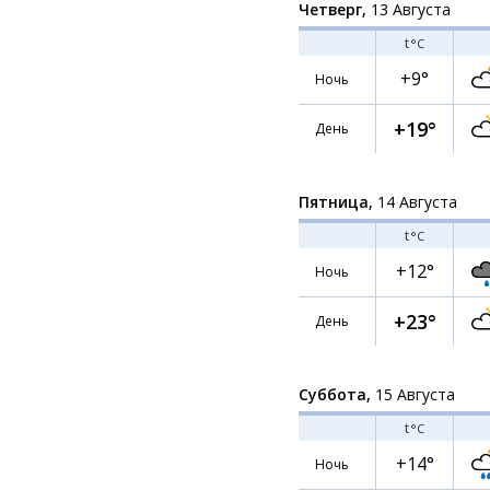
Четверг,
13 Августа
t
°C
+9°
Ночь
+19°
День
Пятница,
14 Августа
t
°C
+12°
Ночь
+23°
День
Суббота,
15 Августа
t
°C
+14°
Ночь