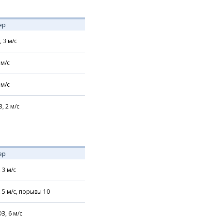
ер
,
3
м/с
м/с
м/с
З,
2
м/с
ер
,
3
м/с
,
5
м/с,
порывы 10
З,
6
м/с