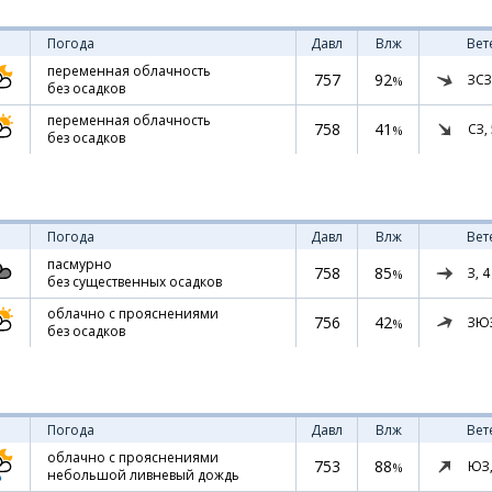
Погода
Давл
Влж
Вет
переменная облачность
757
92
ЗСЗ
%
без осадков
переменная облачность
758
41
СЗ,
%
без осадков
Погода
Давл
Влж
Вет
пасмурно
758
85
З,
4
%
без существенных осадков
облачно с прояснениями
756
42
ЗЮ
%
без осадков
Погода
Давл
Влж
Вет
облачно с прояснениями
753
88
ЮЗ
%
небольшой ливневый дождь