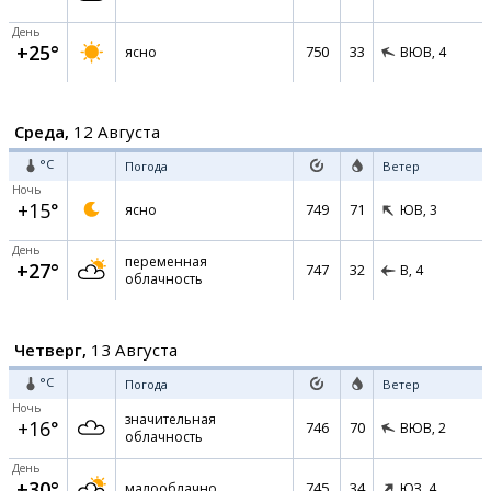
День
+25°
750
33
ясно
ВЮВ,
4
Среда,
12 Августа
°C
Погода
Ветер
Ночь
+15°
749
71
ясно
ЮВ,
3
День
переменная
+27°
747
32
В,
4
облачность
Четверг,
13 Августа
°C
Погода
Ветер
Ночь
значительная
+16°
746
70
ВЮВ,
2
облачность
День
+30°
745
34
малооблачно
ЮЗ,
4