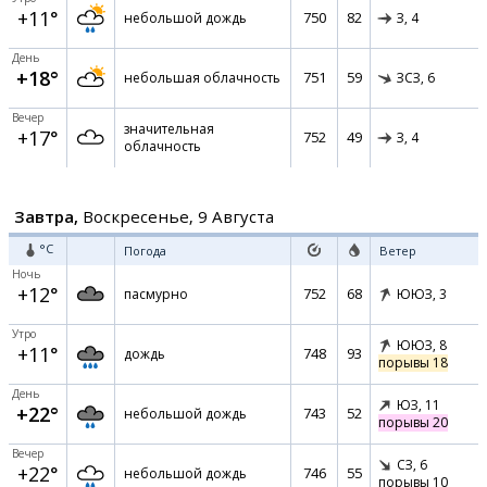
+11°
750
82
небольшой дождь
З,
4
День
+18°
751
59
небольшая облачность
ЗСЗ,
6
Вечер
значительная
+17°
752
49
З,
4
облачность
Завтра,
Воскресенье, 9 Августа
°C
Погода
Ветер
Ночь
+12°
752
68
пасмурно
ЮЮЗ,
3
Утро
ЮЮЗ,
8
+11°
748
93
дождь
порывы 18
День
ЮЗ,
11
+22°
743
52
небольшой дождь
порывы 20
Вечер
СЗ,
6
+22°
746
55
небольшой дождь
порывы 10