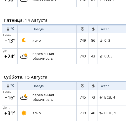
Пятница,
14 Августа
°C
Погода
Ветер
Ночь
+13°
749
86
ясно
С,
3
День
переменная
+24°
749
43
СВ,
3
облачность
Суббота,
15 Августа
°C
Погода
Ветер
Ночь
переменная
+16°
745
73
ВСВ,
4
облачность
День
+31°
739
40
ясно
ВЮВ,
5