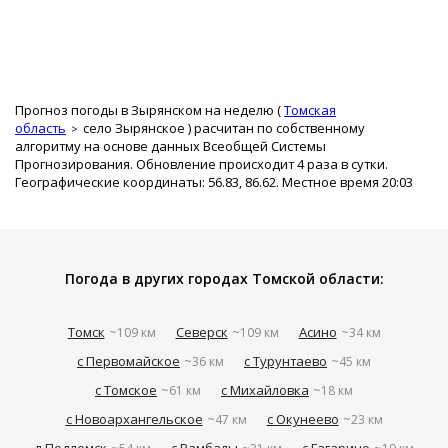
Прогноз погоды в Зырянском на неделю (
Томская
область
село Зырянское
) расчитан по собственному
алгоритму на основе данных Всеобщей Системы
Прогнозирования. Обновление происходит 4 раза в сутки.
Географические координаты: 56.83, 86.62. Местное время 20:03
Погода в других городах Томской области:
Томск
Северск
Асино
~109 км
~109 км
~34 км
с Первомайское
с Турунтаево
~36 км
~45 км
с Томское
с Михайловка
~61 км
~18 км
с Новоархангельское
с Окунеево
~47 км
~23 км