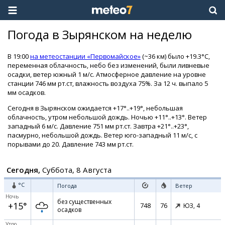
Погода в Зырянском на неделю
В 19:00
на метеостанции «Первомайское»
(~36 км) было +19.3°C,
переменная облачность, небо без изменений, были ливневые
осадки, ветер южный 1 м/с. Атмосферное давление на уровне
станции 746 мм рт.ст, влажность воздуха 75%. За 12 ч. выпало 5
мм осадков.
Сегодня в Зырянском ожидается +17°..+19°, небольшая
облачность, утром небольшой дождь. Ночью +11°..+13°. Ветер
западный 6 м/с. Давление 751 мм рт.ст. Завтра +21°..+23°,
пасмурно, небольшой дождь. Ветер юго-западный 11 м/с, с
порывами до 20. Давление 743 мм рт.ст.
Сегодня,
Суббота, 8 Августа
°C
Погода
Ветер
Ночь
без существенных
+15°
748
76
ЮЗ,
4
осадков
Утро