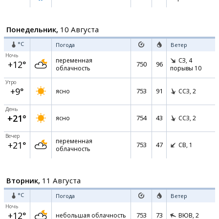
Понедельник,
10 Августа
°C
Погода
Ветер
Ночь
переменная
СЗ,
4
+12°
750
96
облачность
порывы 10
Утро
+9°
753
91
ясно
ССЗ,
2
День
+21°
754
43
ясно
ССЗ,
2
Вечер
переменная
+21°
753
47
СВ,
1
облачность
Вторник,
11 Августа
°C
Погода
Ветер
Ночь
+12°
753
73
небольшая облачность
ВЮВ,
2