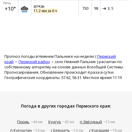
Ночь
дождь
+10°
730
98
З,
5
11.2 мм за 6 ч
Прогноз погоды в Нижнем Пальнике на неделю (
Пермский
край
Пермский район
село Нижний Пальник
) расчитан по
собственному алгоритму на основе данных Всеобщей Системы
Прогнозирования. Обновление происходит 4 раза в сутки.
Географические координаты: 57.62, 56.31. Местное время 11:19
Погода в других городах Пермского края:
Пермь
Кунгур
п Звёздный
~44 км
~43 км
~13 км
п Кукуштан
с Бершеть
с Курашим
~10 км
~13 км
~18 км