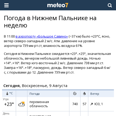
Погода в Нижнем Пальнике на
неделю
В 11:00
в аэропорту «Большое Савино»
(~37 км) было +23°C, ясно,
ветер северо-западный 2 м/с. Атм. давление на уровне
аэропорта 739 мм рт.ст, влажность воздуха 61%.
Сегодня в Нижнем Пальнике ожидается +23°..+25°, значительная
облачность, вечером небольшой ливневый дождь. Ночью
+14°..+16°. Ветер юго-восточный 2 м/с. Давление 738 мм рт.ст.
Завтра +16°..+18°, пасмурно, дождь. Ветер северо-западный 6 м/
с, с порывами до 12. Давление 739 мм рт.ст.
Сегодня,
Воскресенье, 9 Августа
°C
Погода
Ветер
Утро
переменная
+23°
740
57
ЮЗ,
1
облачность
День