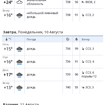
значительная
+24°
738
56
ВЮВ,
2
облачность
Вечер
небольшой ливневый
+16°
738
91
ССЗ,
2
дождь
Завтра,
Понедельник, 10 Августа
°C
Погода
Ветер
Ночь
+15°
736
99
дождь
ССЗ,
3
Утро
+16°
736
91
дождь
ССЗ,
4
День
ССЗ,
6
+17°
739
96
дождь
порывы 12
Вечер
+13°
740
93
дождь
ЗСЗ,
3
Вторник,
11 Августа