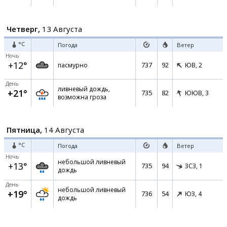
Четверг,
13 Августа
°C
Погода
Ветер
Ночь
+12°
737
92
пасмурно
ЮВ,
2
День
ливневый дождь,
+21°
735
82
ЮЮВ,
3
возможна гроза
Пятница,
14 Августа
°C
Погода
Ветер
Ночь
небольшой ливневый
+13°
735
94
ЗСЗ,
1
дождь
День
небольшой ливневый
+19°
736
54
ЮЗ,
4
дождь