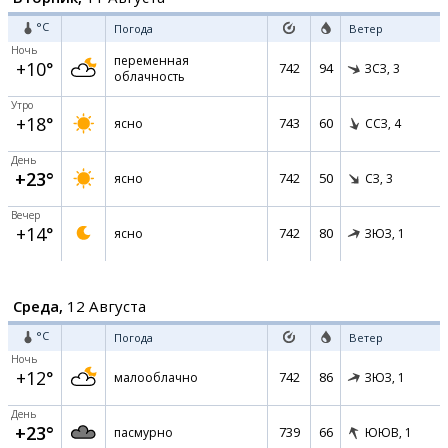
°C
Погода
Ветер
Ночь
переменная
+10°
742
94
ЗСЗ,
3
облачность
Утро
+18°
743
60
ясно
ССЗ,
4
День
+23°
742
50
ясно
СЗ,
3
Вечер
+14°
742
80
ясно
ЗЮЗ,
1
Среда,
12 Августа
°C
Погода
Ветер
Ночь
+12°
742
86
малооблачно
ЗЮЗ,
1
День
+23°
739
66
пасмурно
ЮЮВ,
1