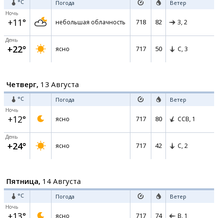
°C
Погода
Ветер
Ночь
+11°
718
82
небольшая облачность
З,
2
День
+22°
717
50
ясно
С,
3
Четверг,
13 Августа
°C
Погода
Ветер
Ночь
+12°
717
80
ясно
ССВ,
1
День
+24°
717
42
ясно
С,
2
Пятница,
14 Августа
°C
Погода
Ветер
Ночь
+13°
717
74
ясно
В,
1