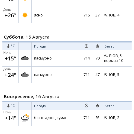
День
+26°
715
37
ясно
ЮВ,
4
Суббота,
15 Августа
°C
Погода
Ветер
Ночь
ВЮВ,
5
+15°
714
70
пасмурно
порывы 10
День
+24°
711
47
пасмурно
ЮВ,
5
Воскресенье,
16 Августа
°C
Погода
Ветер
Ночь
+14°
711
93
без осадков, туман
ЮВ,
2