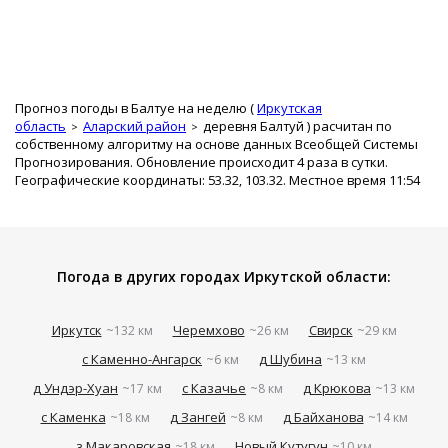
Прогноз погоды в Балтуе на неделю (
Иркутская
область
Аларский район
деревня Балтуй
) расчитан по
собственному алгоритму на основе данных Всеобщей Системы
Прогнозирования. Обновление происходит 4 раза в сутки.
Географические координаты: 53.32, 103.32. Местное время 11:54
Погода в других городах Иркутской области:
Иркутск
Черемхово
Свирск
~132 км
~26 км
~29 км
с Каменно-Ангарск
д Шубина
~6 км
~13 км
д Ундэр-Хуан
с Казачье
д Крюкова
~17 км
~8 км
~13 км
с Каменка
д Зангей
д Байханова
~18 км
~8 км
~14 км
з Макаровская
Новый Кутугун
~18 км
~10 км