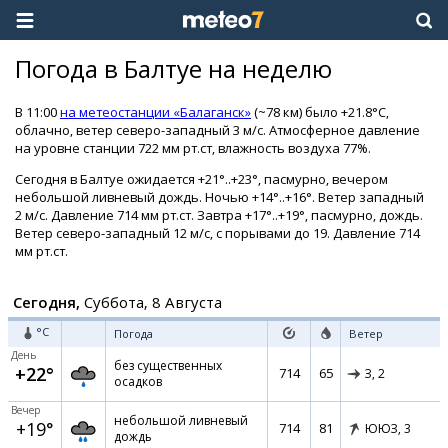
Погода в Балтуе на неделю
В 11:00
на метеостанции «Балаганск»
(~78 км) было +21.8°C,
облачно, ветер северо-западный 3 м/с. Атмосферное давление
на уровне станции 722 мм рт.ст, влажность воздуха 77%.
Сегодня в Балтуе ожидается +21°..+23°, пасмурно, вечером
небольшой ливневый дождь. Ночью +14°..+16°. Ветер западный
2 м/с. Давление 714 мм рт.ст. Завтра +17°..+19°, пасмурно, дождь.
Ветер северо-западный 12 м/с, с порывами до 19. Давление 714
мм рт.ст.
Сегодня,
Суббота, 8 Августа
°C
Погода
Ветер
День
без существенных
+22°
714
65
З,
2
осадков
Вечер
небольшой ливневый
+19°
714
81
ЮЮЗ,
3
дождь