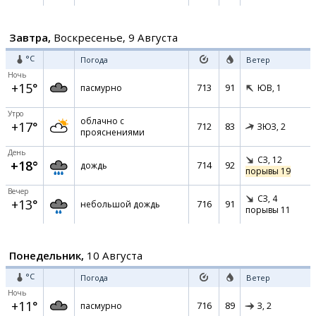
Завтра,
Воскресенье, 9 Августа
°C
Погода
Ветер
Ночь
+15°
713
91
пасмурно
ЮВ,
1
Утро
облачно с
+17°
712
83
ЗЮЗ,
2
прояснениями
День
СЗ,
12
+18°
714
92
дождь
порывы 19
Вечер
СЗ,
4
+13°
716
91
небольшой дождь
порывы 11
Понедельник,
10 Августа
°C
Погода
Ветер
Ночь
+11°
716
89
пасмурно
З,
2