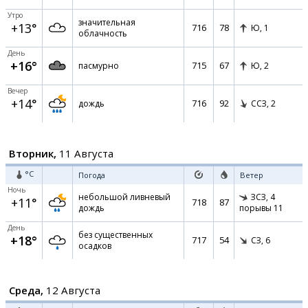
Утро
значительная
+13°
716
78
Ю,
1
облачность
День
+16°
715
67
пасмурно
Ю,
2
Вечер
+14°
716
92
дождь
ССЗ,
2
Вторник,
11 Августа
°C
Погода
Ветер
Ночь
небольшой ливневый
ЗСЗ,
4
+11°
718
87
дождь
порывы 11
День
без существенных
+18°
717
54
СЗ,
6
осадков
Среда,
12 Августа