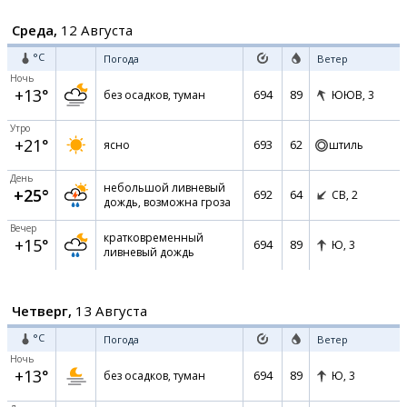
Среда,
12 Августа
°C
Погода
Ветер
Ночь
+13°
694
89
без осадков, туман
ЮЮВ,
3
Утро
+21°
693
62
ясно
штиль
День
небольшой ливневый
+25°
692
64
СВ,
2
дождь, возможна гроза
Вечер
кратковременный
+15°
694
89
Ю,
3
ливневый дождь
Четверг,
13 Августа
°C
Погода
Ветер
Ночь
+13°
694
89
без осадков, туман
Ю,
3