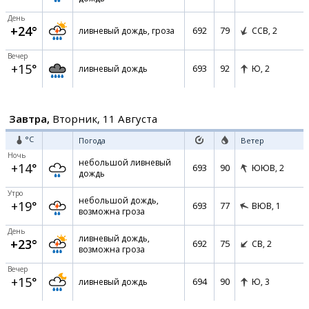
День
+24°
692
79
ливневый дождь, гроза
ССВ,
2
Вечер
+15°
693
92
ливневый дождь
Ю,
2
Завтра,
Вторник, 11 Августа
°C
Погода
Ветер
Ночь
небольшой ливневый
+14°
693
90
ЮЮВ,
2
дождь
Утро
небольшой дождь,
+19°
693
77
ВЮВ,
1
возможна гроза
День
ливневый дождь,
+23°
692
75
СВ,
2
возможна гроза
Вечер
+15°
694
90
ливневый дождь
Ю,
3