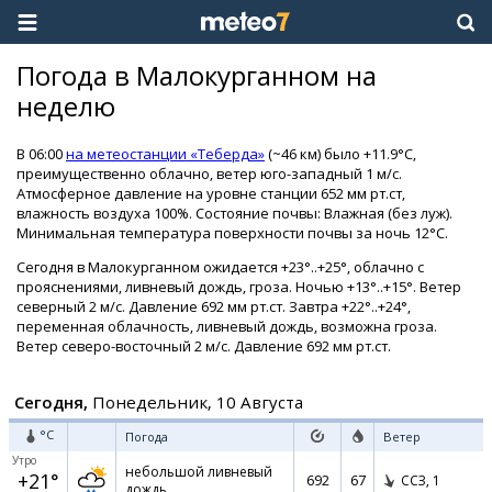
Погода в Малокурганном на
неделю
В 06:00
на метеостанции «Теберда»
(~46 км) было +11.9°C,
преимущественно облачно, ветер юго-западный 1 м/с.
Атмосферное давление на уровне станции 652 мм рт.ст,
влажность воздуха 100%. Состояние почвы: Влажная (без луж).
Минимальная температура поверхности почвы за ночь 12°C.
Сегодня в Малокурганном ожидается +23°..+25°, облачно с
прояснениями, ливневый дождь, гроза. Ночью +13°..+15°. Ветер
северный 2 м/с. Давление 692 мм рт.ст. Завтра +22°..+24°,
переменная облачность, ливневый дождь, возможна гроза.
Ветер северо-восточный 2 м/с. Давление 692 мм рт.ст.
Сегодня,
Понедельник, 10 Августа
°C
Погода
Ветер
Утро
небольшой ливневый
+21°
692
67
ССЗ,
1
дождь