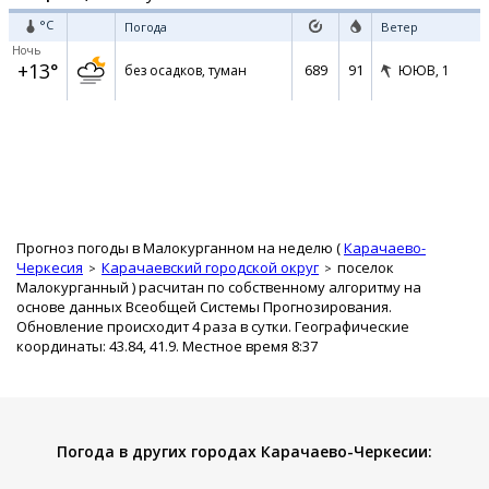
°C
Погода
Ветер
Ночь
+13°
689
91
без осадков, туман
ЮЮВ,
1
Прогноз погоды в Малокурганном на неделю (
Карачаево-
Черкесия
Карачаевский городской округ
поселок
Малокурганный
) расчитан по собственному алгоритму на
основе данных Всеобщей Системы Прогнозирования.
Обновление происходит 4 раза в сутки. Географические
координаты: 43.84, 41.9. Местное время 8:37
Погода в других городах Карачаево-Черкесии: