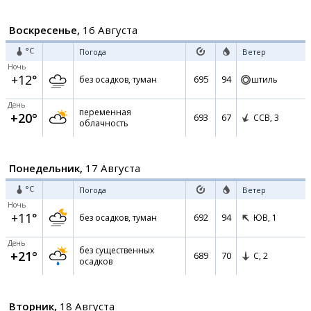
Воскресенье,
16 Августа
°C
Погода
Ветер
Ночь
+12°
695
94
без осадков, туман
штиль
День
переменная
+20°
693
67
ССВ,
3
облачность
Понедельник,
17 Августа
°C
Погода
Ветер
Ночь
+11°
692
94
без осадков, туман
ЮВ,
1
День
без существенных
+21°
689
70
С,
2
осадков
Вторник,
18 Августа