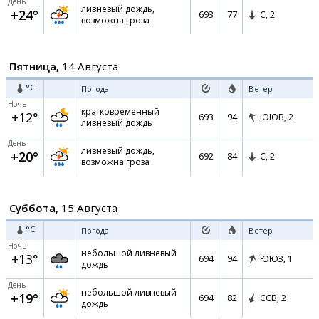
День
ливневый дождь,
+24°
693
77
С,
2
возможна гроза
Пятница,
14 Августа
°C
Погода
Ветер
Ночь
кратковременный
+12°
693
94
ЮЮВ,
2
ливневый дождь
День
ливневый дождь,
+20°
692
84
С,
2
возможна гроза
Суббота,
15 Августа
°C
Погода
Ветер
Ночь
небольшой ливневый
+13°
694
94
ЮЮЗ,
1
дождь
День
небольшой ливневый
+19°
694
82
ССВ,
2
дождь