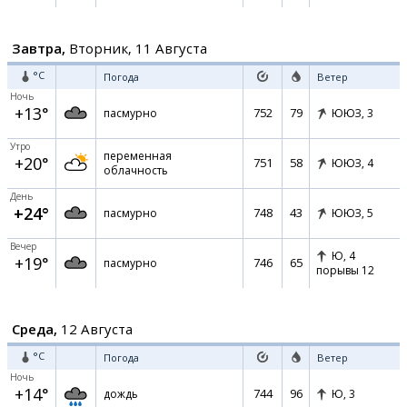
Завтра,
Вторник, 11 Августа
°C
Погода
Ветер
Ночь
+13°
752
79
пасмурно
ЮЮЗ,
3
Утро
переменная
+20°
751
58
ЮЮЗ,
4
облачность
День
+24°
748
43
пасмурно
ЮЮЗ,
5
Вечер
Ю,
4
+19°
746
65
пасмурно
порывы 12
Среда,
12 Августа
°C
Погода
Ветер
Ночь
+14°
744
96
дождь
Ю,
3