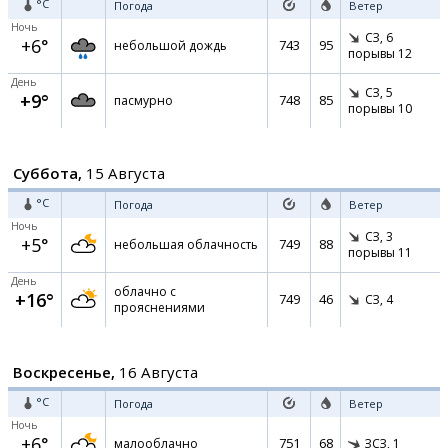
°C
Погода
Ветер
Ночь
СЗ,
6
+6°
743
95
небольшой дождь
порывы 12
День
СЗ,
5
+9°
748
85
пасмурно
порывы 10
Суббота,
15 Августа
°C
Погода
Ветер
Ночь
СЗ,
3
+5°
749
88
небольшая облачность
порывы 11
День
облачно с
+16°
749
46
СЗ,
4
прояснениями
Воскресенье,
16 Августа
°C
Погода
Ветер
Ночь
+6°
751
68
малооблачно
ЗСЗ,
1