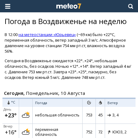
Погода в Воздвиженье на неделю
В 12:00
на метеостанции «Юрьевец»
(~69 км) было +22°C,
переменная облачность, ветер западный 3 м/с. Атмосферное
давление на уровне станции 754 мм рт.ст, влажность воздуха
56%.
Сегодня в Воздвиженье ожидается +22°..+24°, небольшая
облачность, без осадков. Ночью +12°..+14°. Ветер западный 4 м/
с. Давление 753 мм рт.ст. Завтра +23°..+25°, пасмурно, без
осадков. Ветер южный 5 м/с. Давление 748 мм рт.ст.
Сегодня,
Понедельник, 10 Августа
°C
Погода
Ветер
День
+23°
753
45
небольшая облачность
З,
4
Вечер
переменная
+16°
752
72
ЮЮЗ,
2
облачность