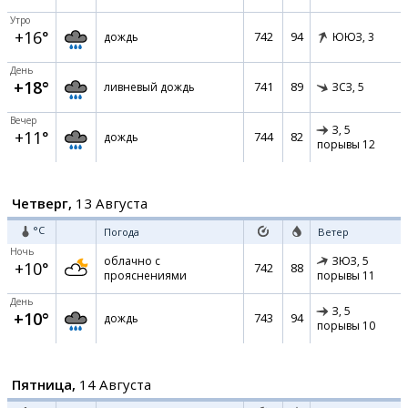
Утро
+16°
742
94
дождь
ЮЮЗ,
3
День
+18°
741
89
ливневый дождь
ЗСЗ,
5
Вечер
З,
5
+11°
744
82
дождь
порывы 12
Четверг,
13 Августа
°C
Погода
Ветер
Ночь
облачно с
ЗЮЗ,
5
+10°
742
88
прояснениями
порывы 11
День
З,
5
+10°
743
94
дождь
порывы 10
Пятница,
14 Августа