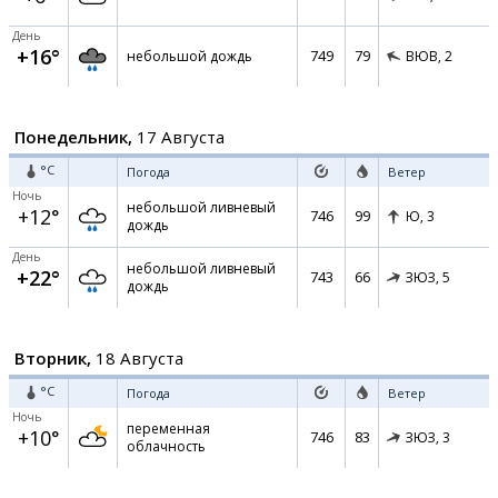
День
+16°
749
79
небольшой дождь
ВЮВ,
2
Понедельник,
17 Августа
°C
Погода
Ветер
Ночь
небольшой ливневый
+12°
746
99
Ю,
3
дождь
День
небольшой ливневый
+22°
743
66
ЗЮЗ,
5
дождь
Вторник,
18 Августа
°C
Погода
Ветер
Ночь
переменная
+10°
746
83
ЗЮЗ,
3
облачность