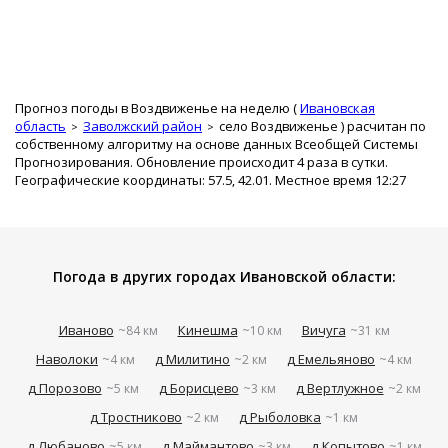
Прогноз погоды в Воздвиженье на неделю (
Ивановская
область
Заволжский район
село Воздвиженье
) расчитан по
собственному алгоритму на основе данных Всеобщей Системы
Прогнозирования. Обновление происходит 4 раза в сутки.
Географические координаты: 57.5, 42.01. Местное время 12:27
Погода в других городах Ивановской области:
Иваново
Кинешма
Вичуга
~84 км
~10 км
~31 км
Наволоки
д Милитино
д Емельяново
~4 км
~2 км
~4 км
д Порозово
д Борисцево
д Вертлужное
~5 км
~3 км
~2 км
д Тростниково
д Рыболовка
~2 км
~1 км
д Любаново
д Маймантово
д Копытово
~5 км
~3 км
~1 км