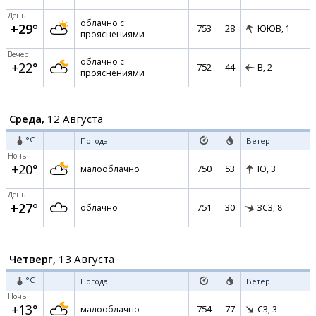
День
облачно с
+29°
753
28
ЮЮВ,
1
прояснениями
Вечер
облачно с
+22°
752
44
В,
2
прояснениями
Среда,
12 Августа
°C
Погода
Ветер
Ночь
+20°
750
53
малооблачно
Ю,
3
День
+27°
751
30
облачно
ЗСЗ,
8
Четверг,
13 Августа
°C
Погода
Ветер
Ночь
+13°
754
77
малооблачно
СЗ,
3