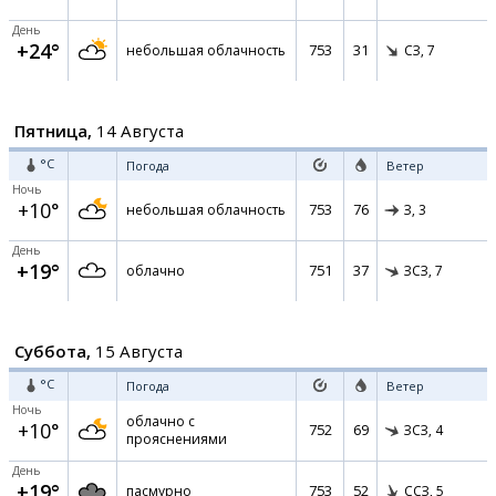
День
+24°
753
31
небольшая облачность
СЗ,
7
Пятница,
14 Августа
°C
Погода
Ветер
Ночь
+10°
753
76
небольшая облачность
З,
3
День
+19°
751
37
облачно
ЗСЗ,
7
Суббота,
15 Августа
°C
Погода
Ветер
Ночь
облачно с
+10°
752
69
ЗСЗ,
4
прояснениями
День
+19°
753
52
пасмурно
ССЗ,
5