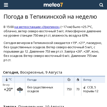
Погода в Тепикинской на неделю
В 15:00
на метеостанции «Урюпинск»
(~17 км) было +25.7°C,
облачно, ветер северо-восточный 5 м/с. Атмосферное давление
на уровне станции 750 мм рт.ст, влажность воздуха 63%.
Сегодня вечером в Тепикинской ожидается +19°..+21°, пасмурно,
без существенных осадков. Ветер северо-восточный 5 м/с, с
порывами до 12. Давление 753 мм рт.ст. Завтра +26°..+28°, ясно,
без осадков. Ветер северо-восточный 6 м/с. Давление 755 мм
рт.ст.
Сегодня,
Воскресенье, 9 Августа
°C
Погода
Ветер
Вечер
без существенных
ССВ,
5
+20°
753
73
осадков
порывы 12
Завтра,
Понедельник, 10 Августа