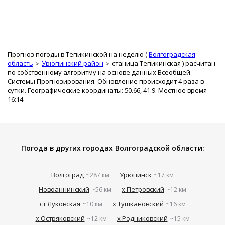
Прогноз погоды в Тепикинской на неделю (
Волгоградская
область
Урюпинский район
станица Тепикинская
) расчитан
по собственному алгоритму на основе данных Всеобщей
Системы Прогнозирования. Обновление происходит 4 раза в
сутки. Географические координаты: 50.66, 41.9. Местное время
16:14
Погода в других городах Волгоградской области:
Волгоград
Урюпинск
~287 км
~17 км
Новоаннинский
х Петровский
~56 км
~12 км
ст Луковская
х Тушкановский
~10 км
~16 км
х Остряковский
х Родниковский
~12 км
~15 км