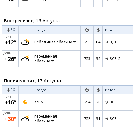
Воскресенье,
16 Августа
°C
Погода
Ветер
Ночь
+12°
755
84
небольшая облачность
З,
3
День
переменная
+26°
753
35
ЗСЗ,
5
облачность
Понедельник,
17 Августа
°C
Погода
Ветер
Ночь
+16°
754
78
ясно
ЗСЗ,
3
День
переменная
+30°
752
31
ЗСЗ,
4
облачность