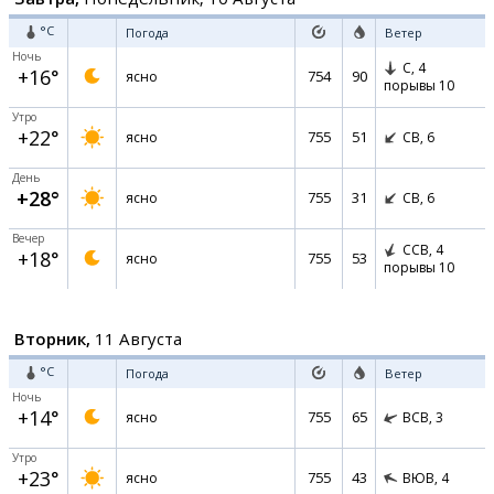
°C
Погода
Ветер
Ночь
С,
4
+16°
754
90
ясно
порывы 10
Утро
+22°
755
51
ясно
СВ,
6
День
+28°
755
31
ясно
СВ,
6
Вечер
ССВ,
4
+18°
755
53
ясно
порывы 10
Вторник,
11 Августа
°C
Погода
Ветер
Ночь
+14°
755
65
ясно
ВСВ,
3
Утро
+23°
755
43
ясно
ВЮВ,
4