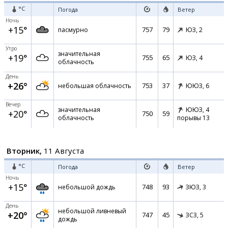
°C
Погода
Ветер
Ночь
+15°
757
79
пасмурно
ЮЗ,
2
Утро
значительная
+19°
755
65
ЮЗ,
4
облачность
День
+26°
753
37
небольшая облачность
ЮЮЗ,
6
Вечер
значительная
ЮЮЗ,
4
+20°
750
59
облачность
порывы 13
Вторник,
11 Августа
°C
Погода
Ветер
Ночь
+15°
748
93
небольшой дождь
ЗЮЗ,
3
День
небольшой ливневый
+20°
747
45
ЗСЗ,
5
дождь