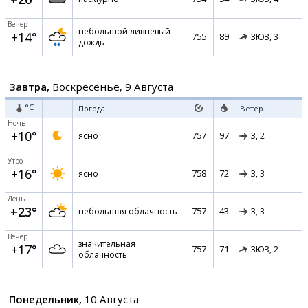
Вечер
небольшой ливневый
+14°
755
89
ЗЮЗ,
3
дождь
Завтра,
Воскресенье, 9 Августа
°C
Погода
Ветер
Ночь
+10°
757
97
ясно
З,
2
Утро
+16°
758
72
ясно
З,
3
День
+23°
757
43
небольшая облачность
З,
3
Вечер
значительная
+17°
757
71
ЗЮЗ,
2
облачность
Понедельник,
10 Августа