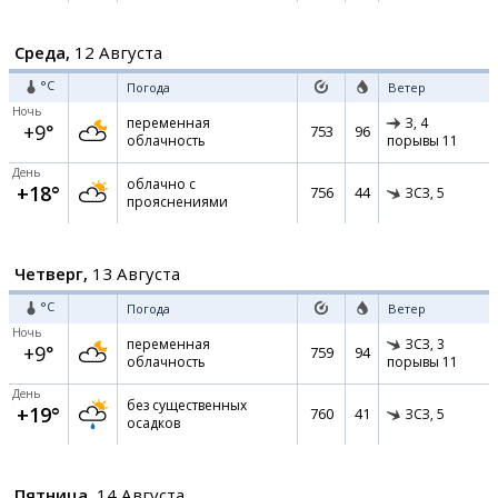
Среда,
12 Августа
°C
Погода
Ветер
Ночь
переменная
З,
4
+9°
753
96
облачность
порывы 11
День
облачно с
+18°
756
44
ЗСЗ,
5
прояснениями
Четверг,
13 Августа
°C
Погода
Ветер
Ночь
переменная
ЗСЗ,
3
+9°
759
94
облачность
порывы 11
День
без существенных
+19°
760
41
ЗСЗ,
5
осадков
Пятница,
14 Августа