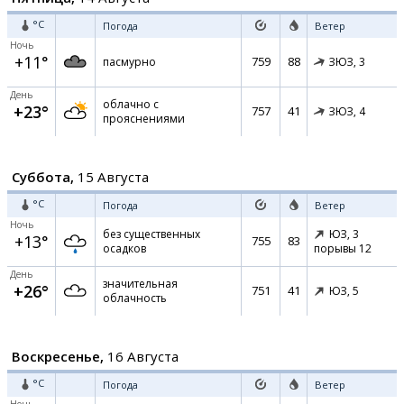
°C
Погода
Ветер
Ночь
+11°
759
88
пасмурно
ЗЮЗ,
3
День
облачно с
+23°
757
41
ЗЮЗ,
4
прояснениями
Суббота,
15 Августа
°C
Погода
Ветер
Ночь
без существенных
ЮЗ,
3
+13°
755
83
осадков
порывы 12
День
значительная
+26°
751
41
ЮЗ,
5
облачность
Воскресенье,
16 Августа
°C
Погода
Ветер