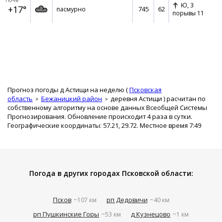
Ночь
Ю,
3
+17°
745
62
пасмурно
порывы 11
Прогноз погоды д Астищи на неделю (
Псковская
область
Бежаницкий район
деревня Астищи
) расчитан по
собственному алгоритму на основе данных Всеобщей Системы
Прогнозирования. Обновление происходит 4 раза в сутки.
Географические координаты: 57.21, 29.72. Местное время 7:49
Погода в других городах Псковской области:
Псков
рп Дедовичи
~107 км
~40 км
рп Пушкинские Горы
д Кузнецово
~53 км
~1 км