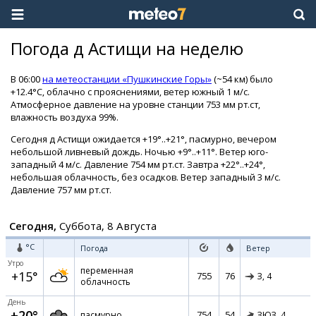
Погода д Астищи на неделю
В 06:00
на метеостанции «Пушкинские Горы»
(~54 км) было
+12.4°C, облачно с прояснениями, ветер южный 1 м/с.
Атмосферное давление на уровне станции 753 мм рт.ст,
влажность воздуха 99%.
Сегодня д Астищи ожидается +19°..+21°, пасмурно, вечером
небольшой ливневый дождь. Ночью +9°..+11°. Ветер юго-
западный 4 м/с. Давление 754 мм рт.ст. Завтра +22°..+24°,
небольшая облачность, без осадков. Ветер западный 3 м/с.
Давление 757 мм рт.ст.
Сегодня,
Суббота, 8 Августа
°C
Погода
Ветер
Утро
переменная
+15°
755
76
З,
4
облачность
День
+20°
754
54
пасмурно
ЗЮЗ,
4