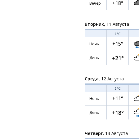
+18°
Вечер
Вторник,
11 Августа
t
°C
+15°
Ночь
+21°
День
Среда,
12 Августа
t
°C
+11°
Ночь
+18°
День
Четверг,
13 Августа