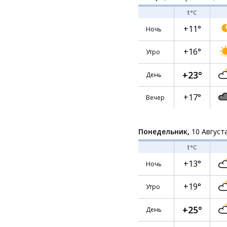
t
°C
+11°
Ночь
+16°
Утро
+23°
День
+17°
Вечер
Понедельник,
10 Август
t
°C
+13°
Ночь
+19°
Утро
+25°
День