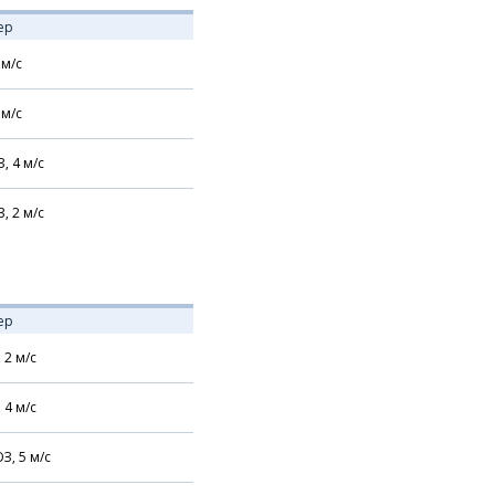
ер
м/с
м/с
З,
4
м/с
З,
2
м/с
ер
,
2
м/с
,
4
м/с
З,
5
м/с