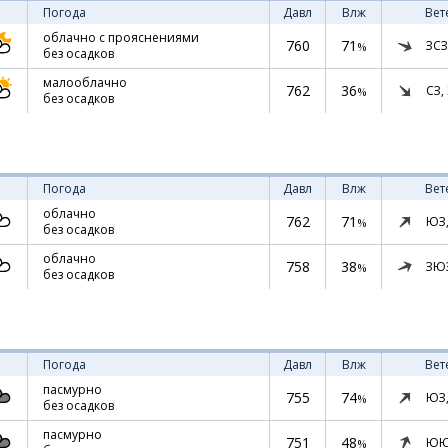
Погода
Давл
Влж
Вет
облачно с прояснениями
760
71
ЗСЗ
%
без осадков
малооблачно
762
36
СЗ,
%
без осадков
Погода
Давл
Влж
Вет
облачно
762
71
ЮЗ
%
без осадков
облачно
758
38
ЗЮ
%
без осадков
Погода
Давл
Влж
Вет
пасмурно
755
74
ЮЗ
%
без осадков
пасмурно
751
48
ЮЮ
%