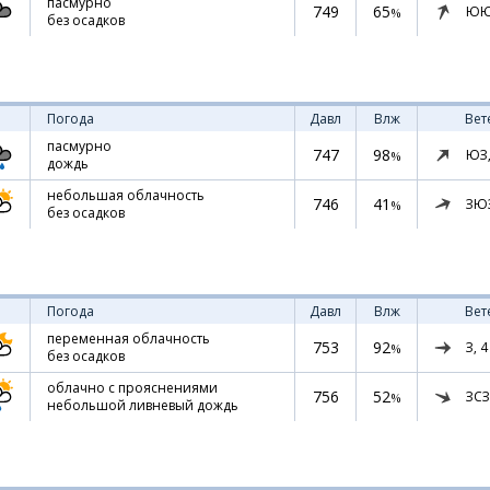
пасмурно
749
65
ЮЮ
%
без осадков
Погода
Давл
Влж
Вет
пасмурно
747
98
ЮЗ
%
дождь
небольшая облачность
746
41
ЗЮ
%
без осадков
Погода
Давл
Влж
Вет
переменная облачность
753
92
З,
4
%
без осадков
облачно с прояснениями
756
52
ЗСЗ
%
небольшой ливневый дождь