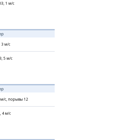
З,
1
м/с
ер
,
3
м/с
З,
5
м/с
ер
м/с,
порывы 12
,
4
м/с