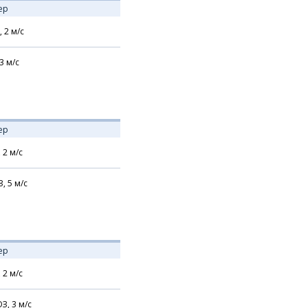
ер
,
2
м/с
3
м/с
ер
,
2
м/с
З,
5
м/с
ер
,
2
м/с
З,
3
м/с