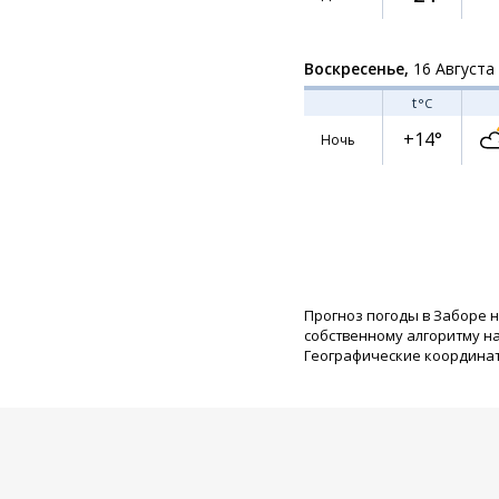
Воскресенье,
16 Августа
t
°C
+14°
Ночь
Прогноз погоды в Заборе 
собственному алгоритму н
Географические координаты: