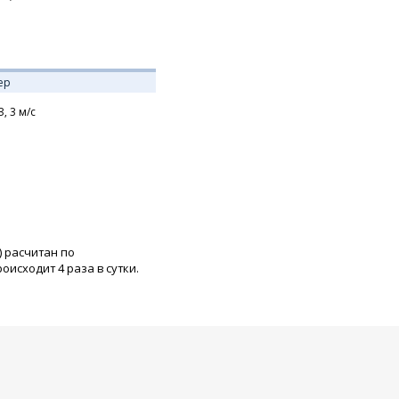
ер
З,
3
м/с
) расчитан по
исходит 4 раза в сутки.