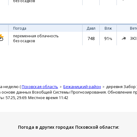
без осадков
Погода
Давл
Влж
Вет
переменная облачность
748
91
ЗЮ
%
без осадков
на неделю (
Псковская область
Бежаницкий район
деревня Забор
а основе данных Всеобщей Системы Прогнозирования. Обновление про
 57.25, 29.69. Местное время 11:42
Погода в других городах Псковской области: