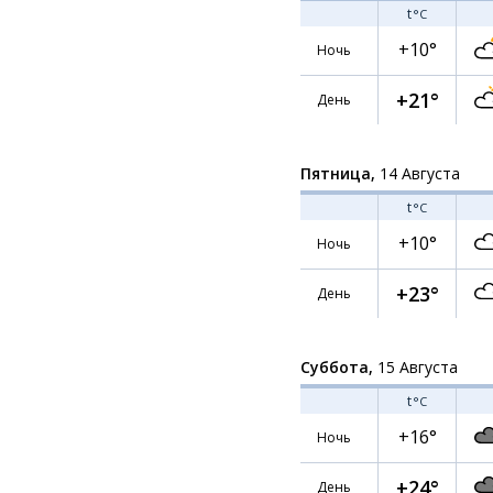
t
°C
+10°
Ночь
+21°
День
Пятница,
14 Августа
t
°C
+10°
Ночь
+23°
День
Суббота,
15 Августа
t
°C
+16°
Ночь
+24°
День