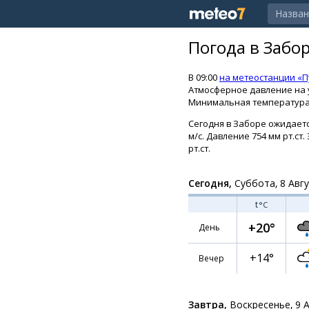
Погода в Забо
В 09:00
на метеостанции «
Атмосферное давление на ур
Минимальная температура 
Сегодня в Заборе ожидаетс
м/с. Давление 754 мм рт.ст
рт.ст.
Сегодня,
Суббота, 8 Авг
t
°C
+20°
День
+14°
Вечер
Завтра,
Воскресенье, 9 