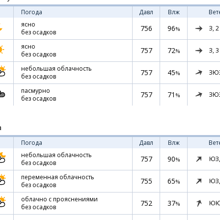
Погода
Давл
Влж
Вет
ясно
756
96
З,
2
%
без осадков
ясно
757
72
З,
3
%
без осадков
небольшая облачность
757
45
ЗЮ
%
без осадков
пасмурно
757
71
ЗЮ
%
без осадков
а
Погода
Давл
Влж
Вет
небольшая облачность
757
90
ЮЗ
%
без осадков
переменная облачность
755
65
ЮЗ
%
без осадков
облачно с прояснениями
752
37
ЮЮ
%
без осадков