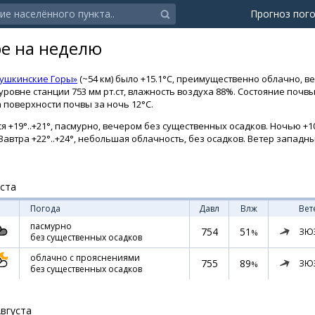
Прогноз пог
ре на неделю
Пушкинские Горы»
(~54 км) было +15.1°C, преимущественно облачно, ве
овне станции 753 мм рт.ст, влажность воздуха 88%. Состояние почвы:
поверхности почвы за ночь 12°C.
я +19°..+21°, пасмурно, вечером без существенных осадков. Ночью +10
. Завтра +22°..+24°, небольшая облачность, без осадков. Ветер западны
уста
Погода
Давл
Влж
Вет
пасмурно
754
51
ЗЮ
%
без существенных осадков
облачно с прояснениями
755
89
ЗЮ
%
без существенных осадков
Августа