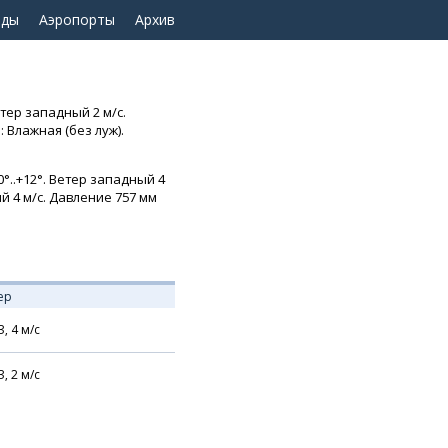
оды
Аэропорты
Архив
тер западный 2 м/с.
 Влажная (без луж).
°..+12°. Ветер западный 4
й 4 м/с. Давление 757 мм
ер
З,
4
м/с
З,
2
м/с