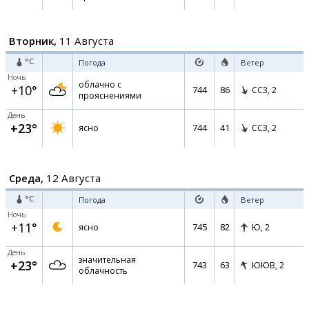
Вторник,
11 Августа
°C
Погода
Ветер
Ночь
облачно с
+10°
744
86
ССЗ,
2
прояснениями
День
+23°
744
41
ясно
ССЗ,
2
Среда,
12 Августа
°C
Погода
Ветер
Ночь
+11°
745
82
ясно
Ю,
2
День
значительная
+23°
743
63
ЮЮВ,
2
облачность