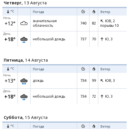
Четверг,
13 Августа
°C
Погода
Ветер
Ночь
значительная
ЮВ,
2
+12°
740
82
облачность
порывы 10
День
+18°
737
70
небольшой дождь
Ю,
3
Пятница,
14 Августа
°C
Погода
Ветер
Ночь
+13°
734
99
дождь
ЮВ,
3
День
+18°
734
72
небольшой дождь
Ю,
3
Суббота,
15 Августа
°C
Погода
Ветер