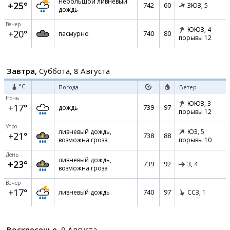
небольшой ливневый
+25°
742
60
ЗЮЗ,
5
дождь
Вечер
ЮЮЗ,
4
+20°
740
80
пасмурно
порывы 12
Завтра,
Суббота, 8 Августа
°C
Погода
Ветер
Ночь
ЮЮЗ,
3
+17°
739
97
дождь
порывы 12
Утро
ливневый дождь,
ЮЗ,
5
+21°
738
88
возможна гроза
порывы 10
День
ливневый дождь,
+23°
739
92
З,
4
возможна гроза
Вечер
+17°
740
97
ливневый дождь
ССЗ,
1
Воскресенье,
9 Августа