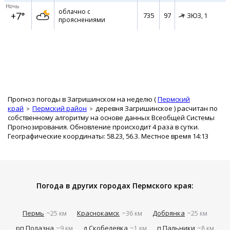
Ночь
облачно с
+7°
735
97
ЗЮЗ,
1
прояснениями
Прогноз погоды в Загришинском на неделю (
Пермский
край
Пермский район
деревня Загришинское
) расчитан по
собственному алгоритму на основе данных Всеобщей Системы
Прогнозирования. Обновление происходит 4 раза в сутки.
Географические координаты: 58.23, 56.3. Местное время 14:13
Погода в других городах Пермского края:
Пермь
Краснокамск
Добрянка
~25 км
~36 км
~25 км
рп Полазна
д Скобелевка
п Пальники
~9 км
~1 км
~8 км