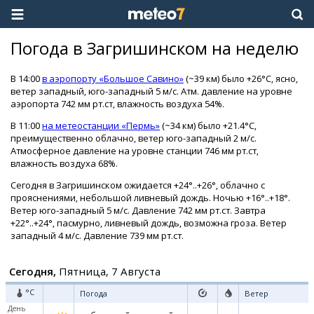
Погода в Загришинском на неделю
В 14:00
в аэропорту «Большое Савино»
(~39 км) было +26°C, ясно,
ветер западный, юго-западный 5 м/с. Атм. давление на уровне
аэропорта 742 мм рт.ст, влажность воздуха 54%.
В 11:00
на метеостанции «Пермь»
(~34 км) было +21.4°C,
преимущественно облачно, ветер юго-западный 2 м/с.
Атмосферное давление на уровне станции 746 мм рт.ст,
влажность воздуха 68%.
Сегодня в Загришинском ожидается +24°..+26°, облачно с
прояснениями, небольшой ливневый дождь. Ночью +16°..+18°.
Ветер юго-западный 5 м/с. Давление 742 мм рт.ст. Завтра
+22°..+24°, пасмурно, ливневый дождь, возможна гроза. Ветер
западный 4 м/с. Давление 739 мм рт.ст.
Сегодня,
Пятница, 7 Августа
°C
Погода
Ветер
День