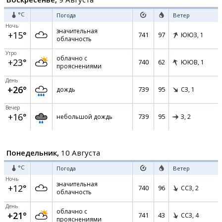
°C
Погода
Ветер
Ночь
значительная
+15°
741
97
ЮЮЗ,
1
облачность
Утро
облачно с
+23°
740
62
ЮЮВ,
1
прояснениями
День
+26°
739
95
дождь
СЗ,
1
Вечер
+16°
739
95
небольшой дождь
З,
2
Понедельник,
10 Августа
°C
Погода
Ветер
Ночь
значительная
+12°
740
96
ССЗ,
2
облачность
День
облачно с
+21°
741
43
ССЗ,
4
прояснениями