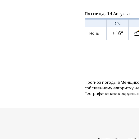
Пятница,
14 Августа
t
°C
+16°
Ночь
Прогноз погоды в Менщико
собственному алгоритму н
Географические координаты: