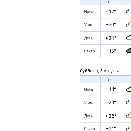
t
°C
+12°
Ночь
+20°
Утро
+21°
День
+15°
Вечер
Суббота,
8 Августа
t
°C
+14°
Ночь
+23°
Утро
+26°
День
+21°
Вечер