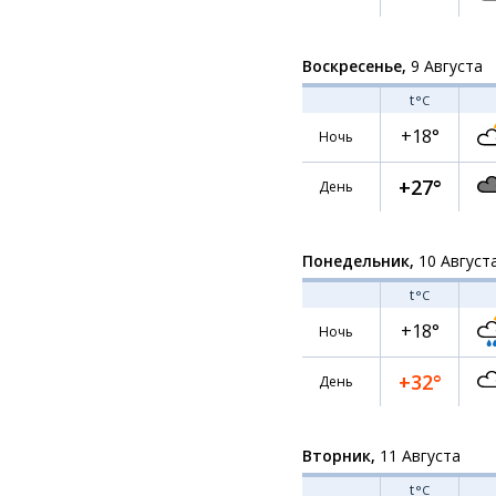
Воскресенье,
9 Августа
t
°C
+18°
Ночь
+27°
День
Понедельник,
10 Август
t
°C
+18°
Ночь
+32°
День
Вторник,
11 Августа
t
°C