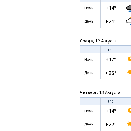
+14°
Ночь
+21°
День
Среда,
12 Августа
t
°C
+12°
Ночь
+25°
День
Четверг,
13 Августа
t
°C
+14°
Ночь
+27°
День