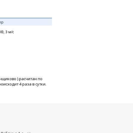
ер
В,
3
м/с
енщиково
) расчитан по
исходит 4 раза в сутки.