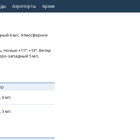
оды
Аэропорты
Архив
дный 6 м/с. Атмосферное
 Ночью +11°..+13°. Ветер
веро-западный 5 м/с.
ер
,
6
м/с
,
3
м/с