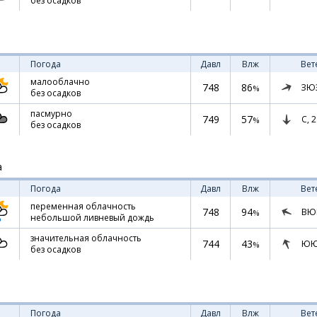
без осадков
Погода
Давл
Влж
Вет
малооблачно
748
86
ЗЮ
%
без осадков
пасмурно
749
57
С,
2
%
без осадков
а
Погода
Давл
Влж
Вет
переменная облачность
748
94
ВЮ
%
небольшой ливневый дождь
значительная облачность
744
43
ЮЮ
%
без осадков
Погода
Давл
Влж
Вет