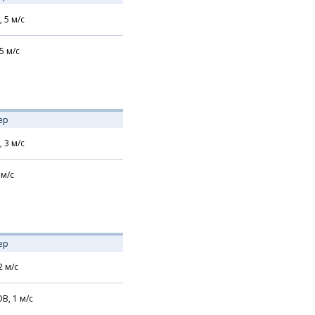
,
5
м/с
5
м/с
ер
,
3
м/с
м/с
ер
2
м/с
В,
1
м/с