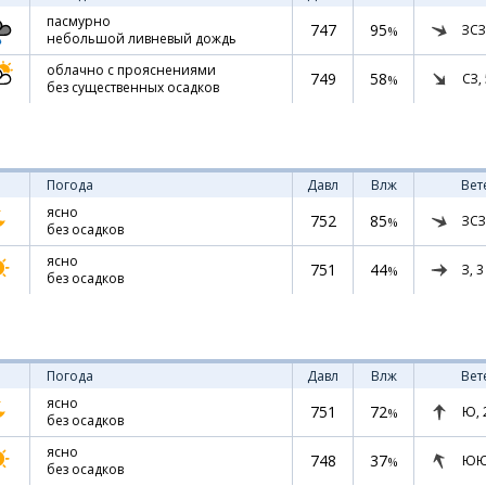
пасмурно
747
95
ЗСЗ
%
небольшой ливневый дождь
облачно с прояснениями
749
58
СЗ,
%
без существенных осадков
Погода
Давл
Влж
Вет
ясно
752
85
ЗСЗ
%
без осадков
ясно
751
44
З,
3
%
без осадков
Погода
Давл
Влж
Вет
ясно
751
72
Ю,
%
без осадков
ясно
748
37
ЮЮ
%
без осадков