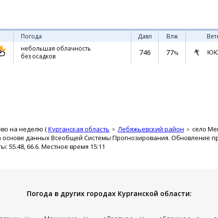
Погода
Давл
Влж
Вет
небольшая облачность
746
77
ЮЮ
%
без осадков
во на неделю (
Курганская область
Лебяжьевский район
село М
а основе данных Всеобщей Системы Прогнозирования. Обновление про
 55.48, 66.6. Местное время 15:11
Погода в других городах Курганской области: