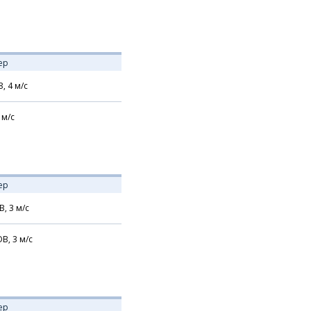
ер
З,
4
м/с
м/с
ер
В,
3
м/с
В,
3
м/с
ер