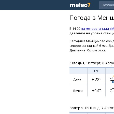
Погода в Мен
В 14:00
на метеостанции «
давление на уровне станции
Сегодня в Менщиково ожида
северо-западный 6 м/с. Дав
Давление 753 мм рт.ст.
Сегодня,
Четверг, 6 Авгу
t
°C
+22°
День
+14°
Вечер
Завтра,
Пятница, 7 Авгу