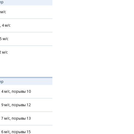
ер
м/с
,
4
м/с
5
м/с
2
м/с
ер
,
4
м/с,
порывы 10
,
9
м/с,
порывы 12
,
7
м/с,
порывы 13
,
6
м/с,
порывы 15