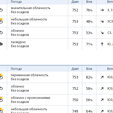
Погода
Давл
Влж
Вет
значительная облачность
752
76
З,
3
%
без осадков
небольшая облачность
753
48
ЗСЗ
%
без осадков
облачно
753
53
СЗ,
%
без осадков
пасмурно
753
71
Ю,
%
без осадков
Погода
Давл
Влж
Вет
переменная облачность
753
82
ЮЗ
%
без осадков
облачно
752
58
ЮЗ
%
без осадков
облачно с прояснениями
750
56
ЮЗ
%
без осадков
небольшая облачность
749
64
ЮЗ
%