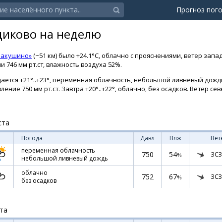
Прогноз пог
щиково на неделю
Макушино»
(~51 км) было +24.1°C, облачно с прояснениями, ветер запа
 746 мм рт.ст, влажность воздуха 52%.
ется +21°..+23°, переменная облачность, небольшой ливневый дождь.
ление 750 мм рт.ст. Завтра +20°..+22°, облачно, без осадков. Ветер се
ста
Погода
Давл
Влж
Вет
переменная облачность
750
54
ЗСЗ
%
небольшой ливневый дождь
облачно
752
67
ЗСЗ
%
без осадков
ста