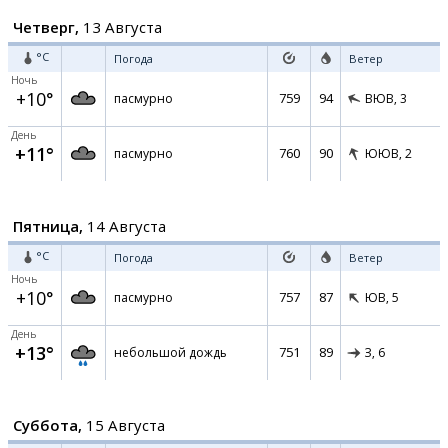
Четверг,
13 Августа
°C
Погода
Ветер
Ночь
+10°
759
94
пасмурно
ВЮВ,
3
День
+11°
760
90
пасмурно
ЮЮВ,
2
Пятница,
14 Августа
°C
Погода
Ветер
Ночь
+10°
757
87
пасмурно
ЮВ,
5
День
+13°
751
89
небольшой дождь
З,
6
Суббота,
15 Августа