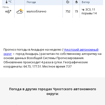
°C
Погода
Ветер
Ночь
ЗСЗ,
11
+6°
752
73
малооблачно
порывы 14
Прогноз погоды в Анадыре на неделю (
Чукотский автономный
округ
город Анадырь
) расчитан по собственному алгоритму на
основе данных Всеобщей Системы Прогнозирования.
Обновление происходит 4 раза в сутки. Географические
координаты: 64.73, 177.51. Местное время 7:37
Погода в других городах Чукотского автономного
округа: