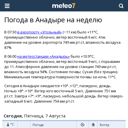
Погода в Анадыре на неделю
В 07:30
в аэропорту «Угольный»
(~11 км) было +11°C,
преимущественно облачно, ветер восточный 6 м/с. Атм.
давление на уровне аэропорта 749 мм рт.ст, влажность воздуха
87%.
В 06:00
на метеостанции «Анадырь»
было +10.9°C,
преимущественно облачно, ветер восточный 9 м/с, с порывами
до 11. Атмосферное давление на уровне станции 749 мм рт.ст,
влажность воздуха 94%. Состояние почвы: Сухая (без трещин).
Минимальная температура поверхности почвы за ночь 11°C.
Сегодня в Анадыре ожидается +10°..+12°, пасмурно, дождь.
Ночью +8°..+10°. Ветер юго-восточный 5 м/с. Давление 751 мм
рт.ст. Завтра +7°..+9°, пасмурно, небольшой дождь. Ветер северо-
западный 6 м/с. Давление 754 мм рт.ст.
Сегодня,
Пятница, 7 Августа
°C
Погода
Ветер