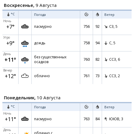
Воскресенье,
9 Августа
°C
Погода
Ветер
Ночь
+7°
756
92
пасмурно
СЗ,
5
Утро
+9°
758
94
дождь
С,
5
День
без существенных
+11°
760
82
ССЗ,
6
осадков
Вечер
+12°
761
73
облачно
ССЗ,
2
Понедельник,
10 Августа
°C
Погода
Ветер
Ночь
+11°
763
84
пасмурно
ЮЮВ,
3
День
облачно с