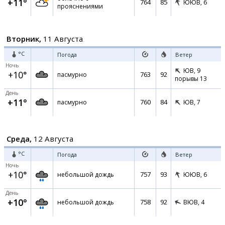
+11°
764
85
ЮЮВ,
6
прояснениями
Вторник,
11 Августа
°C
Погода
Ветер
Ночь
ЮВ,
9
+10°
763
92
пасмурно
порывы 13
День
+11°
760
84
пасмурно
ЮВ,
7
Среда,
12 Августа
°C
Погода
Ветер
Ночь
+10°
757
93
небольшой дождь
ЮЮВ,
6
День
+10°
758
92
небольшой дождь
ВЮВ,
4