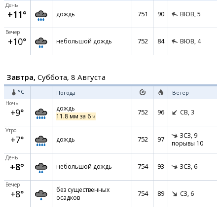
День
+11°
751
90
дождь
ВЮВ,
5
Вечер
+10°
752
84
небольшой дождь
ВЮВ,
4
Завтра,
Суббота, 8 Августа
°C
Погода
Ветер
Ночь
дождь
+9°
752
96
СВ,
3
11.8 мм за 6 ч
Утро
ЗСЗ,
9
+7°
752
97
дождь
порывы 10
День
+8°
754
93
небольшой дождь
ЗСЗ,
6
Вечер
без существенных
+8°
754
89
СЗ,
6
осадков