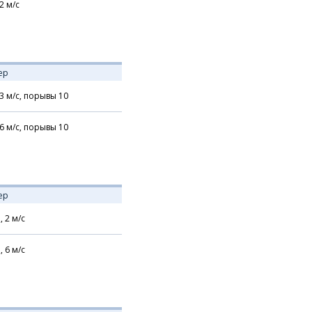
2
м/с
ер
3
м/с,
порывы 10
6
м/с,
порывы 10
ер
,
2
м/с
,
6
м/с