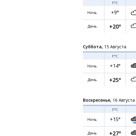
t
°C
+9°
Ночь
+20°
День
Суббота,
15 Августа
t
°C
+14°
Ночь
+25°
День
Воскресенье,
16 Августа
t
°C
+15°
Ночь
+27°
День