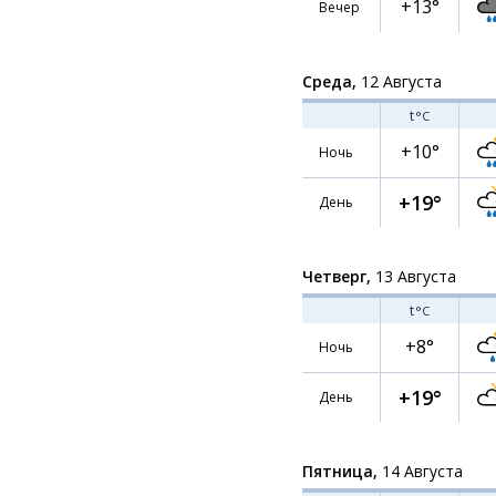
+13°
Вечер
Среда,
12 Августа
t
°C
+10°
Ночь
+19°
День
Четверг,
13 Августа
t
°C
+8°
Ночь
+19°
День
Пятница,
14 Августа