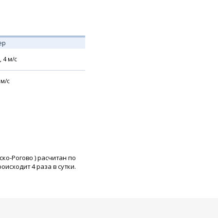
ер
,
4
м/с
м/с
ско-Рогово
) расчитан по
исходит 4 раза в сутки.