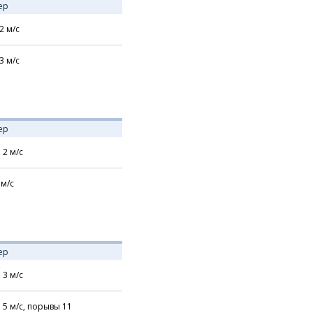
ер
2
м/с
3
м/с
ер
,
2
м/с
м/с
ер
,
3
м/с
,
5
м/с,
порывы 11