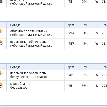
751
90
СЗ,
%
небольшой ливневый дождь
Погода
Давл
Влж
Вет
облачно с прояснениями
754
91
СЗ,
%
небольшой ливневый дождь
переменная облачность
757
45
СЗ,
%
небольшой ливневый дождь
Погода
Давл
Влж
Вет
переменная облачность
761
93
ССЗ
%
без существенных осадков
малооблачно
761
36
ССЗ
%
без осадков