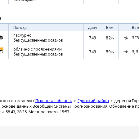
а
Погода
Давл
Влж
Вет
пасмурно
749
82
ЗСЗ
%
без существенных осадков
облачно с прояснениями
749
59
З,
5
%
без существенных осадков
огово на неделю (
Псковская область
Гдовский район
деревня Гор
а основе данных Всеобщей Системы Прогнозирования. Обновление про
 58.43, 28.35. Местное время 15:57