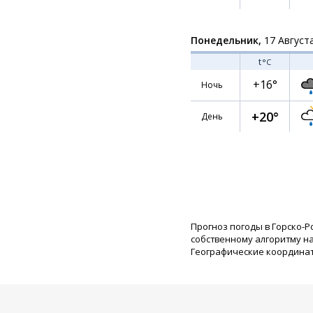
Понедельник,
17 Август
t
°C
+16°
Ночь
+20°
День
Прогноз погоды в Горско-Р
собственному алгоритму н
Географические координаты: