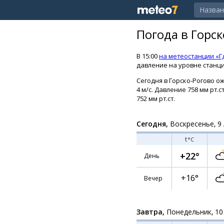
Погода в Горс
В 15:00
на метеостанции «Г
давление на уровне станции
Сегодня в Горско-Рогово ож
4 м/с. Давление 758 мм рт.
752 мм рт.ст.
Сегодня,
Воскресенье, 9 
t
°C
+22°
День
+16°
Вечер
Завтра,
Понедельник, 10