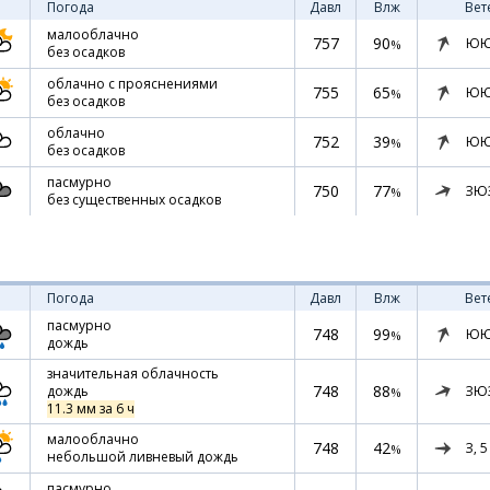
Погода
Давл
Влж
Вет
малооблачно
757
90
ЮЮ
%
без осадков
облачно с прояснениями
755
65
ЮЮ
%
без осадков
облачно
752
39
ЮЮ
%
без осадков
пасмурно
750
77
ЗЮ
%
без существенных осадков
Погода
Давл
Влж
Вет
пасмурно
748
99
ЮЮ
%
дождь
значительная облачность
748
88
ЗЮ
дождь
%
11.3 мм за 6 ч
малооблачно
748
42
З,
5
%
небольшой ливневый дождь
пасмурно