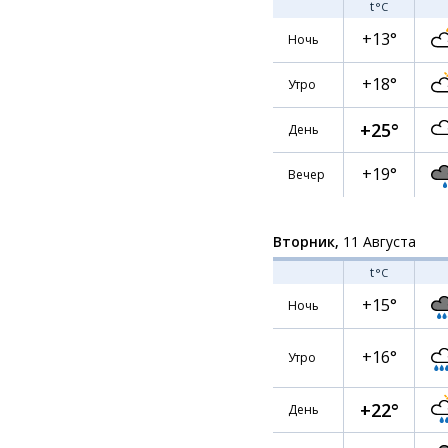
t
°C
+13°
Ночь
+18°
Утро
+25°
День
+19°
Вечер
Вторник,
11 Августа
t
°C
+15°
Ночь
+16°
Утро
+22°
День