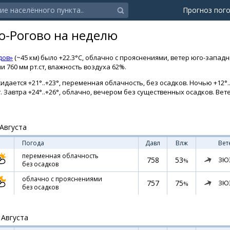
Прогноз пог
ко-Рогово на неделю
дов»
(~45 км) было +22.3°C, облачно с прояснениями, ветер юго-запад
 760 мм рт.ст, влажность воздуха 62%.
идается +21°..+23°, переменная облачность, без осадков. Ночью +12°
ст. Завтра +24°..+26°, облачно, вечером без существенных осадков. Ве
Августа
Погода
Давл
Влж
Вет
переменная облачность
758
53
ЗЮ
%
без осадков
облачно с прояснениями
757
75
ЗЮ
%
без осадков
 Августа