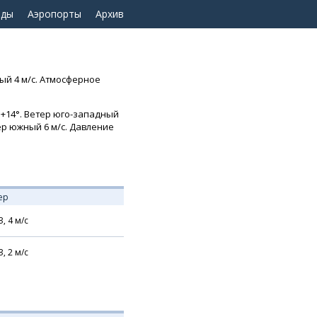
оды
Аэропорты
Архив
ный 4 м/с. Атмосферное
..+14°. Ветер юго-западный
тер южный 6 м/с. Давление
ер
З,
4
м/с
З,
2
м/с