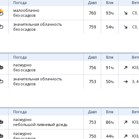
Погода
Давл
Влж
Вет
малооблачно
760
93
СЗ,
%
без осадков
значительная облачность
759
54
СЗ,
%
без осадков
Погода
Давл
Влж
Вет
пасмурно
756
91
ЮЗ
%
без осадков
значительная облачность
753
50
З,
4
%
без осадков
Погода
Давл
Влж
Вет
пасмурно
753
86
ЮЗ
%
небольшой ливневый дождь
пасмурно
750
44
ЮЗ
%
без осадков