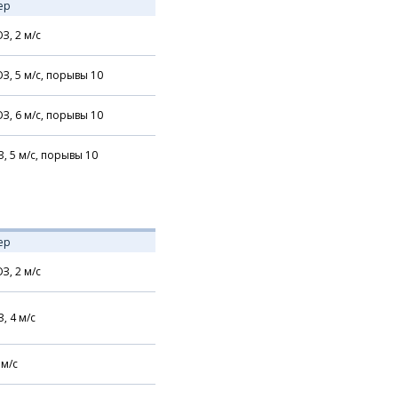
ер
З,
2
м/с
З,
5
м/с,
порывы 10
З,
6
м/с,
порывы 10
З,
5
м/с,
порывы 10
ер
З,
2
м/с
З,
4
м/с
м/с