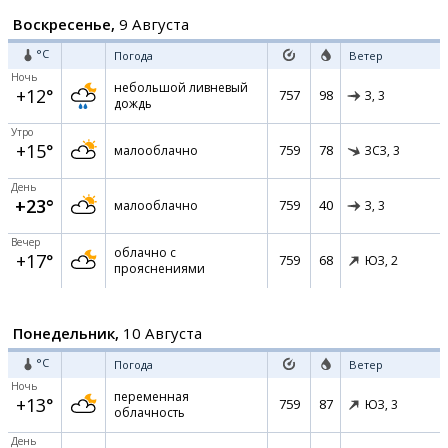
Воскресенье,
9 Августа
°C
Погода
Ветер
Ночь
небольшой ливневый
+12°
757
98
З,
3
дождь
Утро
+15°
759
78
малооблачно
ЗСЗ,
3
День
+23°
759
40
малооблачно
З,
3
Вечер
облачно с
+17°
759
68
ЮЗ,
2
прояснениями
Понедельник,
10 Августа
°C
Погода
Ветер
Ночь
переменная
+13°
759
87
ЮЗ,
3
облачность
День