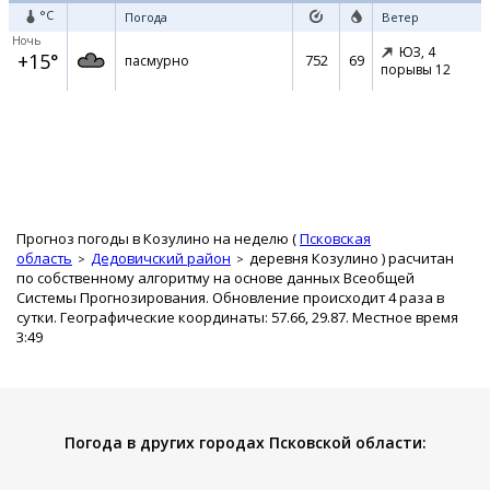
°C
Погода
Ветер
Ночь
ЮЗ,
4
+15°
752
69
пасмурно
порывы 12
Прогноз погоды в Козулино на неделю (
Псковская
область
Дедовичский район
деревня Козулино
) расчитан
по собственному алгоритму на основе данных Всеобщей
Системы Прогнозирования. Обновление происходит 4 раза в
сутки. Географические координаты: 57.66, 29.87. Местное время
3:49
Погода в других городах Псковской области: