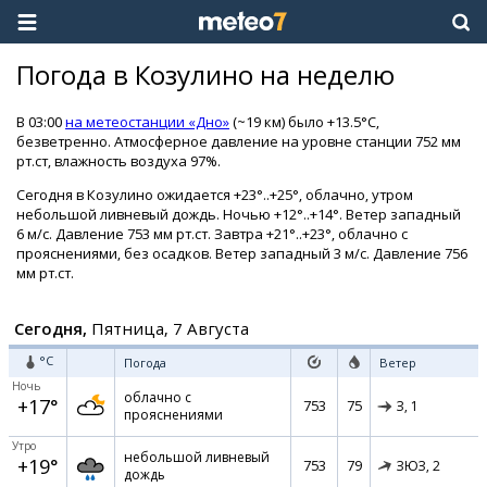
Погода в Козулино на неделю
В 03:00
на метеостанции «Дно»
(~19 км) было +13.5°C,
безветренно. Атмосферное давление на уровне станции 752 мм
рт.ст, влажность воздуха 97%.
Сегодня в Козулино ожидается +23°..+25°, облачно, утром
небольшой ливневый дождь. Ночью +12°..+14°. Ветер западный
6 м/с. Давление 753 мм рт.ст. Завтра +21°..+23°, облачно с
прояснениями, без осадков. Ветер западный 3 м/с. Давление 756
мм рт.ст.
Сегодня,
Пятница, 7 Августа
°C
Погода
Ветер
Ночь
облачно с
+17°
753
75
З,
1
прояснениями
Утро
небольшой ливневый
+19°
753
79
ЗЮЗ,
2
дождь