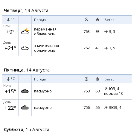
Четверг,
13 Августа
°C
Погода
Ветер
Ночь
переменная
+9°
763
93
З,
3
облачность
День
значительная
+21°
762
43
З,
5
облачность
Пятница,
14 Августа
°C
Погода
Ветер
Ночь
ЮЗ,
4
+15°
759
69
пасмурно
порывы 10
День
+22°
756
56
пасмурно
ЗЮЗ,
4
Суббота,
15 Августа