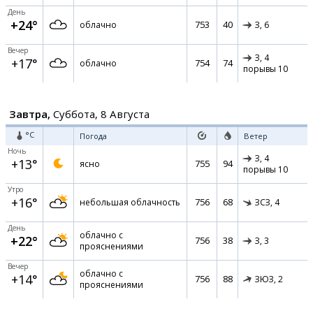
День
+24°
753
40
облачно
З,
6
Вечер
З,
4
+17°
754
74
облачно
порывы 10
Завтра,
Суббота, 8 Августа
°C
Погода
Ветер
Ночь
З,
4
+13°
755
94
ясно
порывы 10
Утро
+16°
756
68
небольшая облачность
ЗСЗ,
4
День
облачно с
+22°
756
38
З,
3
прояснениями
Вечер
облачно с
+14°
756
88
ЗЮЗ,
2
прояснениями