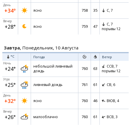
День
+34°
758
35
ясно
С,
7
Вечер
С,
7
+28°
759
47
ясно
порывы 12
Завтра,
Понедельник, 10 Августа
°C
Погода
Ветер
Ночь
небольшой ливневый
ССВ,
7
+24°
760
63
дождь
порывы 12
Утро
+25°
761
61
ливневый дождь
СВ,
6
День
+32°
760
46
ясно
ВЮВ,
4
Вечер
+26°
760
61
малооблачно
ВСВ,
3