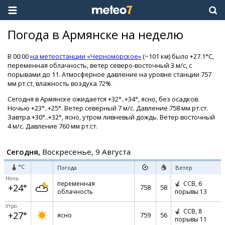
Погода в Армянске на неделю
В 00:00
на метеостанции «Черноморское»
(~101 км) было +27.1°C,
переменная облачность, ветер северо-восточный 3 м/с, с
порывами до 11. Атмосферное давление на уровне станции 757
мм рт.ст, влажность воздуха 72%.
Сегодня в Армянске ожидается +32°..+34°, ясно, без осадков.
Ночью +23°..+25°. Ветер северный 7 м/с. Давление 758 мм рт.ст.
Завтра +30°..+32°, ясно, утром ливневый дождь. Ветер восточный
4 м/с. Давление 760 мм рт.ст.
Сегодня,
Воскресенье, 9 Августа
°C
Погода
Ветер
Ночь
переменная
ССВ,
6
+24°
758
58
облачность
порывы 13
Утро
ССВ,
8
+27°
759
56
ясно
порывы 11