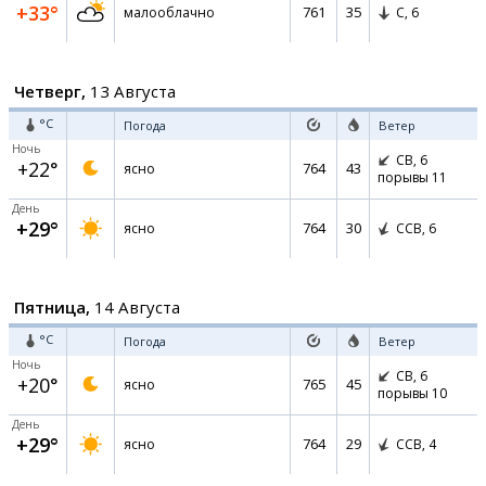
+33°
761
35
малооблачно
С,
6
Четверг,
13 Августа
°C
Погода
Ветер
Ночь
СВ,
6
+22°
764
43
ясно
порывы 11
День
+29°
764
30
ясно
ССВ,
6
Пятница,
14 Августа
°C
Погода
Ветер
Ночь
СВ,
6
+20°
765
45
ясно
порывы 10
День
+29°
764
29
ясно
ССВ,
4