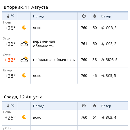
Вторник,
11 Августа
°C
Погода
Ветер
Ночь
+25°
760
50
ясно
ССВ,
3
Утро
переменная
+26°
761
50
ССЗ,
2
облачность
День
+32°
760
38
небольшая облачность
ЗЮЗ,
5
Вечер
+28°
760
46
ясно
ЗСЗ,
5
Среда,
12 Августа
°C
Погода
Ветер
Ночь
+25°
760
61
ясно
ЗСЗ,
4
День