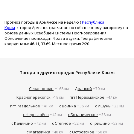
Прогноз погоды в Армянске на неделю (
Республика
Крым
город Армянск
) расчитан по собственному алгоритму на
основе данных Всеобщей Системы Прогнозирования.
Обновление происходит 4 раза в сутки. Географические
координаты: 46.11, 33.69. Местное время 2:20
Погода в других городах Республики Крым:
Севастополь
Джанкой
~168 км
~70 км
Красноперекопск
пгт Первомайское
~19 км
~47 км
пгт Раздольное
с Воинка
с Ишунь
~41 км
~36 км
~23 км
с Чернышёво
с Ботаническое
~42 км
~38 км
с Калинино
с Степное
с Гришино
~42 км
~52 км
~53 км
с Магазинка
с Островское
~40 км
~50 км