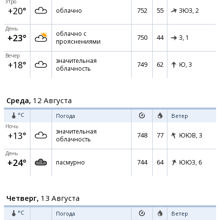
Утро
+20°
752
55
облачно
ЗЮЗ,
2
День
облачно с
+23°
750
44
З,
1
прояснениями
Вечер
значительная
+18°
749
62
Ю,
3
облачность
Среда,
12 Августа
°C
Погода
Ветер
Ночь
значительная
+13°
748
77
ЮЮВ,
3
облачность
День
+24°
744
64
пасмурно
ЮЮЗ,
6
Четверг,
13 Августа
°C
Погода
Ветер