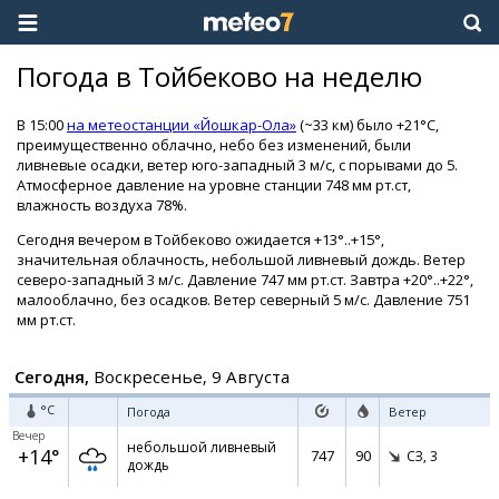
Погода в Тойбеково на неделю
В 15:00
на метеостанции «Йошкар-Ола»
(~33 км) было +21°C,
преимущественно облачно, небо без изменений, были
ливневые осадки, ветер юго-западный 3 м/с, с порывами до 5.
Атмосферное давление на уровне станции 748 мм рт.ст,
влажность воздуха 78%.
Сегодня вечером в Тойбеково ожидается +13°..+15°,
значительная облачность, небольшой ливневый дождь. Ветер
северо-западный 3 м/с. Давление 747 мм рт.ст. Завтра +20°..+22°,
малооблачно, без осадков. Ветер северный 5 м/с. Давление 751
мм рт.ст.
Сегодня,
Воскресенье, 9 Августа
°C
Погода
Ветер
Вечер
небольшой ливневый
+14°
747
90
СЗ,
3
дождь