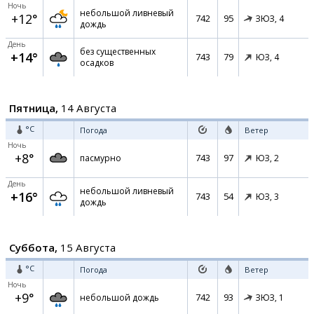
Ночь
небольшой ливневый
+12°
742
95
ЗЮЗ,
4
дождь
День
без существенных
+14°
743
79
ЮЗ,
4
осадков
Пятница,
14 Августа
°C
Погода
Ветер
Ночь
+8°
743
97
пасмурно
ЮЗ,
2
День
небольшой ливневый
+16°
743
54
ЮЗ,
3
дождь
Суббота,
15 Августа
°C
Погода
Ветер
Ночь
+9°
742
93
небольшой дождь
ЗЮЗ,
1