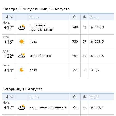
Завтра,
Понедельник, 10 Августа
°C
Погода
Ветер
Ночь
облачно с
+12°
748
92
ССЗ,
3
прояснениями
Утро
+18°
750
57
ясно
ССЗ,
5
День
+22°
751
39
малооблачно
ССЗ,
5
Вечер
+14°
751
65
ясно
З,
2
Вторник,
11 Августа
°C
Погода
Ветер
Ночь
+12°
752
78
небольшая облачность
ЗСЗ,
2