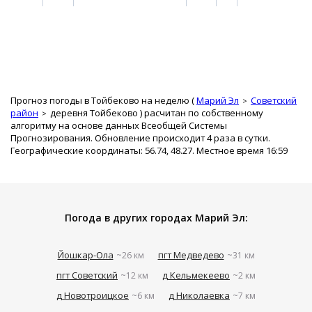
Прогноз погоды в Тойбеково на неделю (
Марий Эл
Советский
район
деревня Тойбеково
) расчитан по собственному
алгоритму на основе данных Всеобщей Системы
Прогнозирования. Обновление происходит 4 раза в сутки.
Географические координаты: 56.74, 48.27. Местное время 16:59
Погода в других городах Марий Эл:
Йошкар-Ола
пгт Медведево
~26 км
~31 км
пгт Советский
д Кельмекеево
~12 км
~2 км
д Новотроицкое
д Николаевка
~6 км
~7 км