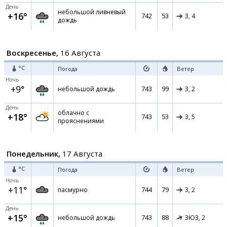
День
небольшой ливневый
+16°
742
53
З,
4
дождь
Воскресенье,
16 Августа
°C
Погода
Ветер
Ночь
+9°
743
99
небольшой дождь
З,
2
День
облачно с
+18°
743
53
З,
5
прояснениями
Понедельник,
17 Августа
°C
Погода
Ветер
Ночь
+11°
744
79
пасмурно
З,
2
День
+15°
743
88
небольшой дождь
ЗЮЗ,
2