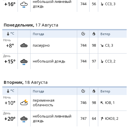
небольшой ливневый
+16°
744
56
ССЗ,
3
дождь
Понедельник,
17 Августа
°C
Погода
Ветер
Ночь
+8°
744
98
пасмурно
СЗ,
3
День
+15°
744
97
небольшой дождь
ССЗ,
2
Вторник,
18 Августа
°C
Погода
Ветер
Ночь
переменная
+10°
746
98
ЮВ,
1
облачность
День
небольшой ливневый
+20°
747
64
ЮЮЗ,
2
дождь