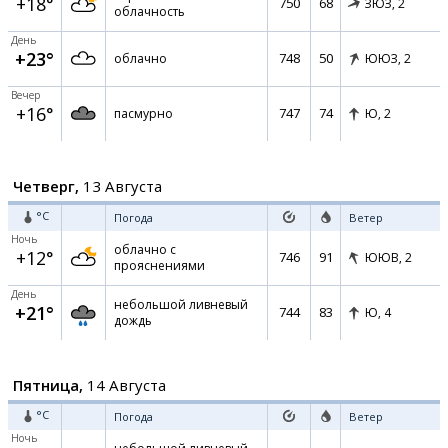
+18°
750
68
ЗЮЗ,
2
облачность
День
+23°
748
50
облачно
ЮЮЗ,
2
Вечер
+16°
747
74
пасмурно
Ю,
2
Четверг,
13 Августа
°C
Погода
Ветер
Ночь
облачно с
+12°
746
91
ЮЮВ,
2
прояснениями
День
небольшой ливневый
+21°
744
83
Ю,
4
дождь
Пятница,
14 Августа
°C
Погода
Ветер
Ночь