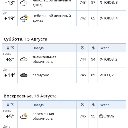
небольшой ливневый
+13°
743
97
ЮЮВ,
3
дождь
День
небольшой ливневый
+19°
742
65
ЮЮЗ,
4
дождь
Суббота,
15 Августа
°C
Погода
Ветер
Ночь
значительная
+8°
744
94
ЮЮЗ,
2
облачность
День
+14°
745
65
пасмурно
ЮЗ,
2
Воскресенье,
16 Августа
°C
Погода
Ветер
Ночь
переменная
+5°
745
95
штиль
облачность
День