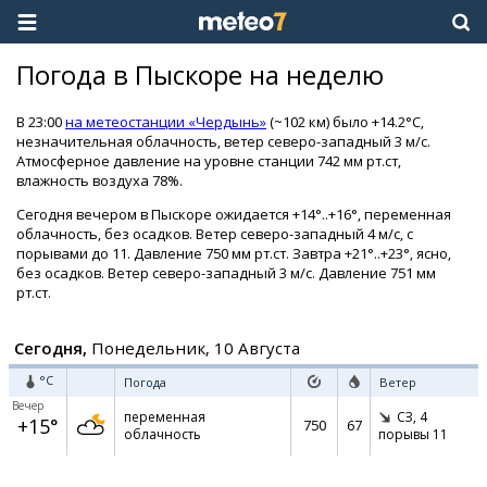
Погода в Пыскоре на неделю
В 23:00
на метеостанции «Чердынь»
(~102 км) было +14.2°C,
незначительная облачность, ветер северо-западный 3 м/с.
Атмосферное давление на уровне станции 742 мм рт.ст,
влажность воздуха 78%.
Сегодня вечером в Пыскоре ожидается +14°..+16°, переменная
облачность, без осадков. Ветер северо-западный 4 м/с, с
порывами до 11. Давление 750 мм рт.ст. Завтра +21°..+23°, ясно,
без осадков. Ветер северо-западный 3 м/с. Давление 751 мм
рт.ст.
Сегодня,
Понедельник, 10 Августа
°C
Погода
Ветер
Вечер
переменная
СЗ,
4
+15°
750
67
облачность
порывы 11