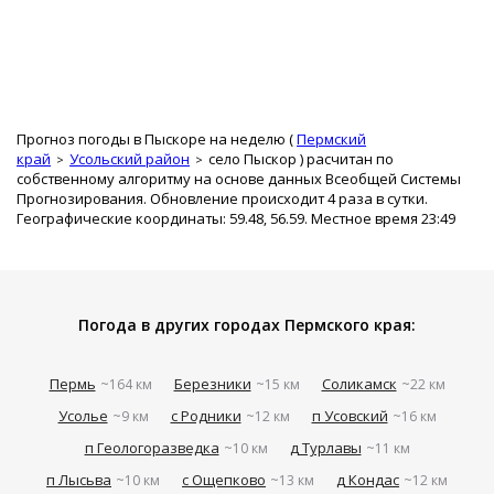
Прогноз погоды в Пыскоре на неделю (
Пермский
край
Усольский район
село Пыскор
) расчитан по
собственному алгоритму на основе данных Всеобщей Системы
Прогнозирования. Обновление происходит 4 раза в сутки.
Географические координаты: 59.48, 56.59. Местное время 23:49
Погода в других городах Пермского края:
Пермь
Березники
Соликамск
~164 км
~15 км
~22 км
Усолье
с Родники
п Усовский
~9 км
~12 км
~16 км
п Геологоразведка
д Турлавы
~10 км
~11 км
п Лысьва
с Ощепково
д Кондас
~10 км
~13 км
~12 км