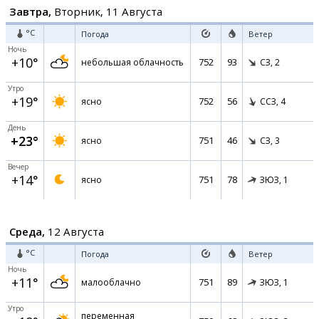
Завтра,
Вторник, 11 Августа
°C
Погода
Ветер
Ночь
+10°
752
93
небольшая облачность
СЗ,
2
Утро
+19°
752
56
ясно
ССЗ,
4
День
+23°
751
46
ясно
СЗ,
3
Вечер
+14°
751
78
ясно
ЗЮЗ,
1
Среда,
12 Августа
°C
Погода
Ветер
Ночь
+11°
751
89
малооблачно
ЗЮЗ,
1
Утро
переменная