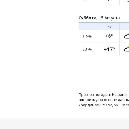
Суббота,
15 Августа
t
°C
+6°
Ночь
+17°
День
Прогноз погоды в Няшино 
алгоритму на основе данн
координаты: 57.92, 56.3. Ме