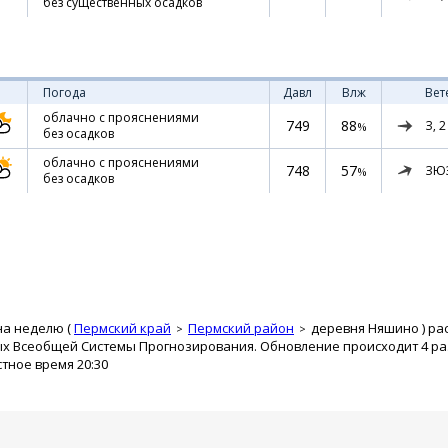
без существенных осадков
Погода
Давл
Влж
Вет
облачно с прояснениями
749
88
З,
2
%
без осадков
облачно с прояснениями
748
57
ЗЮ
%
без осадков
на неделю (
Пермский край
Пермский район
деревня Няшино
) ра
ых Всеобщей Системы Прогнозирования. Обновление происходит 4 раз
стное время 20:30