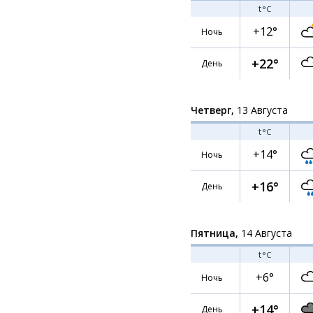
t
°C
+12°
Ночь
+22°
День
Четверг,
13 Августа
t
°C
+14°
Ночь
+16°
День
Пятница,
14 Августа
t
°C
+6°
Ночь
+14°
День