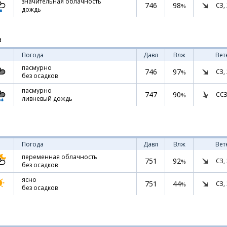
значительная облачность
746
98
СЗ,
%
дождь
а
Погода
Давл
Влж
Вет
пасмурно
746
97
СЗ,
%
без осадков
пасмурно
747
90
ССЗ
%
ливневый дождь
Погода
Давл
Влж
Вет
переменная облачность
751
92
СЗ,
%
без осадков
ясно
751
44
СЗ,
%
без осадков