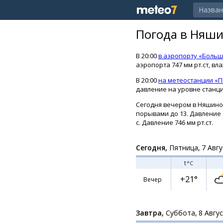
Погода в Няши
В 20:00
в аэропорту «Больш
аэропорта 747 мм рт.ст, вл
В 20:00
на метеостанции «
давление на уровне станции
Сегодня вечером в Няшино о
порывами до 13. Давление 7
с. Давление 746 мм рт.ст.
Сегодня,
Пятница, 7 Авгу
t
°C
+21°
Вечер
Завтра,
Суббота, 8 Авгу