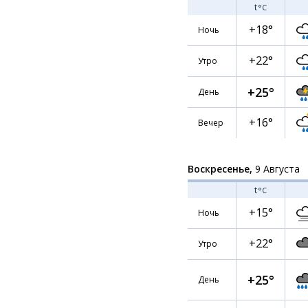
t
°C
+18°
Ночь
+22°
Утро
+25°
День
+16°
Вечер
Воскресенье,
9 Августа
t
°C
+15°
Ночь
+22°
Утро
+25°
День