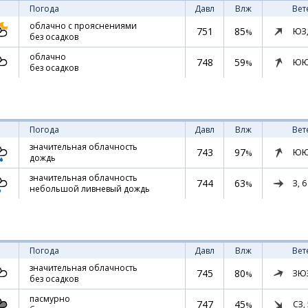
Погода
Давл
Влж
Вет
облачно с прояснениями
751
85
ЮЗ
%
без осадков
облачно
748
59
ЮЮ
%
без осадков
Погода
Давл
Влж
Вет
значительная облачность
743
97
ЮЮ
%
дождь
значительная облачность
744
63
З,
6
%
небольшой ливневый дождь
Погода
Давл
Влж
Вет
значительная облачность
745
80
ЗЮ
%
без осадков
пасмурно
747
45
СЗ,
%