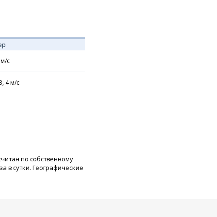
ер
м/с
З,
4
м/с
считан по собственному
а в сутки. Географические