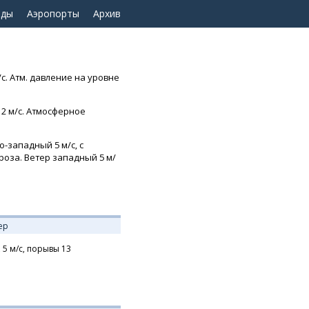
оды
Аэропорты
Архив
/с. Атм. давление на уровне
 2 м/с. Атмосферное
о-западный 5 м/с, с
гроза. Ветер западный 5 м/
ер
,
5
м/с,
порывы 13