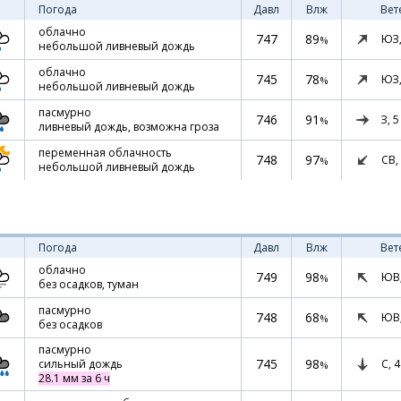
Погода
Давл
Влж
Вет
облачно
747
89
ЮЗ
%
небольшой ливневый дождь
облачно
745
78
ЮЗ
%
небольшой ливневый дождь
пасмурно
746
91
З,
5
%
ливневый дождь, возможна гроза
переменная облачность
748
97
СВ,
%
небольшой ливневый дождь
Погода
Давл
Влж
Вет
облачно
749
98
ЮВ
%
без осадков, туман
пасмурно
748
68
ЮВ
%
без осадков
пасмурно
745
98
С,
4
сильный дождь
%
28.1 мм за 6 ч