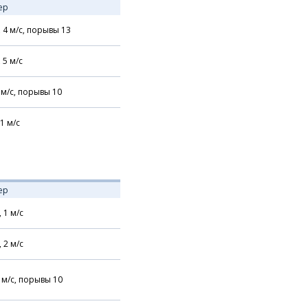
ер
,
4
м/с,
порывы 13
,
5
м/с
м/с,
порывы 10
1
м/с
ер
,
1
м/с
,
2
м/с
м/с,
порывы 10