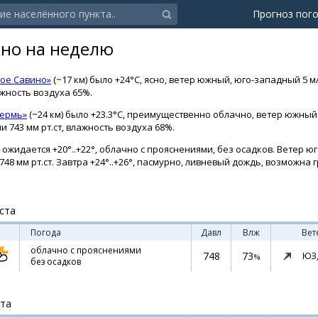
Прогноз пог
но на неделю
ое Савино»
(~17 км) было +24°C, ясно, ветер южный, юго-западный 5 м
ажность воздуха 65%.
Пермь»
(~24 км) было +23.3°C, преимущественно облачно, ветер южный
 743 мм рт.ст, влажность воздуха 68%.
жидается +20°..+22°, облачно с прояснениями, без осадков. Ветер юг
48 мм рт.ст. Завтра +24°..+26°, пасмурно, ливневый дождь, возможна 
ста
Погода
Давл
Влж
Вет
облачно с прояснениями
748
73
ЮЗ
%
без осадков
ста