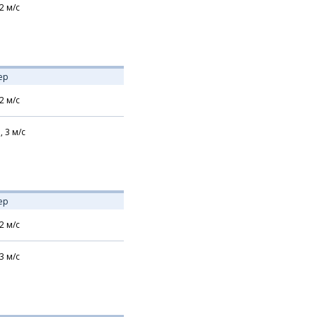
2
м/с
ер
2
м/с
,
3
м/с
ер
2
м/с
3
м/с