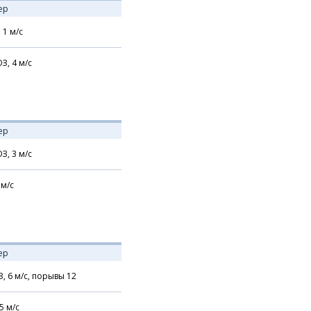
ер
,
1
м/с
З,
4
м/с
ер
З,
3
м/с
м/с
ер
З,
6
м/с,
порывы 12
5
м/с