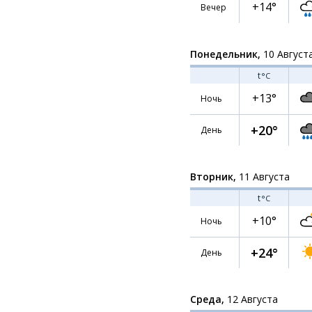
+14°
Вечер
Понедельник,
10 Август
t
°C
+13°
Ночь
+20°
День
Вторник,
11 Августа
t
°C
+10°
Ночь
+24°
День
Среда,
12 Августа