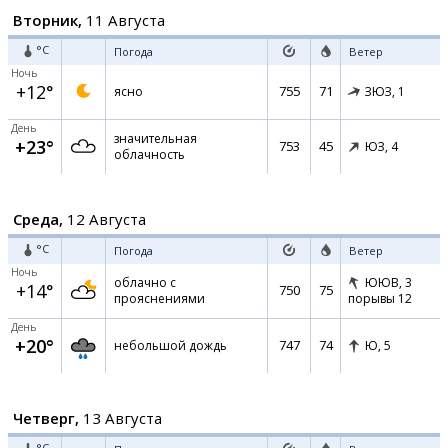
Вторник,
11 Августа
°C
Погода
Ветер
Ночь
+12°
755
71
ясно
ЗЮЗ,
1
День
значительная
+23°
753
45
ЮЗ,
4
облачность
Среда,
12 Августа
°C
Погода
Ветер
Ночь
облачно с
ЮЮВ,
3
+14°
750
75
прояснениями
порывы 12
День
+20°
747
74
небольшой дождь
Ю,
5
Четверг,
13 Августа
°C