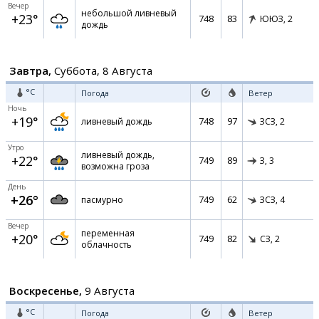
Вечер
небольшой ливневый
+23°
748
83
ЮЮЗ,
2
дождь
Завтра,
Суббота, 8 Августа
°C
Погода
Ветер
Ночь
+19°
748
97
ливневый дождь
ЗСЗ,
2
Утро
ливневый дождь,
+22°
749
89
З,
3
возможна гроза
День
+26°
749
62
пасмурно
ЗСЗ,
4
Вечер
переменная
+20°
749
82
СЗ,
2
облачность
Воскресенье,
9 Августа
°C
Погода
Ветер