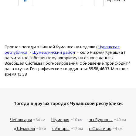
Прогноз погоды в Нижней Кумашке на неделю (
Чувашская
республика
Шумерлинский район
село Нижняя Кумашка
)
расчитан по собственному алгоритму на основе данных
Всеобщей Системы Прогнозирования. Обновление происходит 4
раза в сутки. Географические координаты: 55.58, 46.33. Местное
время 13:38
Погода в других городах Чувашской республики:
Чебоксары
Шумерля
пгт Вурнары
~84 км
~10 км
~40 км
д Шумерля
с Атнары
п Саланчик
~6 км
~12 км
~4 км