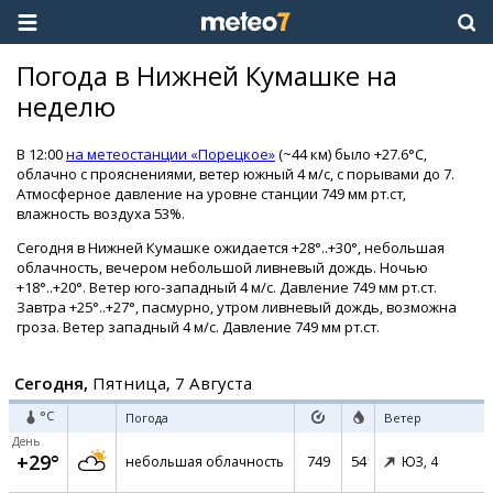
Погода в Нижней Кумашке на
неделю
В 12:00
на метеостанции «Порецкое»
(~44 км) было +27.6°C,
облачно с прояснениями, ветер южный 4 м/с, с порывами до 7.
Атмосферное давление на уровне станции 749 мм рт.ст,
влажность воздуха 53%.
Сегодня в Нижней Кумашке ожидается +28°..+30°, небольшая
облачность, вечером небольшой ливневый дождь. Ночью
+18°..+20°. Ветер юго-западный 4 м/с. Давление 749 мм рт.ст.
Завтра +25°..+27°, пасмурно, утром ливневый дождь, возможна
гроза. Ветер западный 4 м/с. Давление 749 мм рт.ст.
Сегодня,
Пятница, 7 Августа
°C
Погода
Ветер
День
+29°
749
54
небольшая облачность
ЮЗ,
4