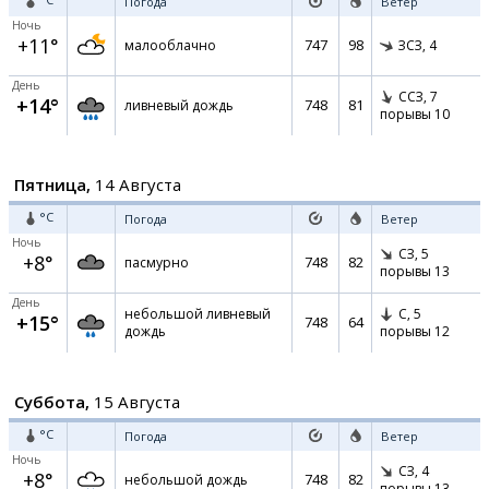
Погода
Ветер
Ночь
+11°
747
98
малооблачно
ЗСЗ,
4
День
ССЗ,
7
+14°
748
81
ливневый дождь
порывы 10
Пятница,
14 Августа
°C
Погода
Ветер
Ночь
СЗ,
5
+8°
748
82
пасмурно
порывы 13
День
небольшой ливневый
С,
5
+15°
748
64
дождь
порывы 12
Суббота,
15 Августа
°C
Погода
Ветер
Ночь
СЗ,
4
+8°
748
82
небольшой дождь
порывы 13