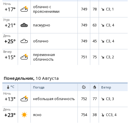
Ночь
облачно с
+17°
749
78
СЗ,
1
прояснениями
Утро
+21°
749
63
пасмурно
СЗ,
4
День
+25°
749
45
облачно
СЗ,
4
Вечер
переменная
+15°
751
75
СЗ,
2
облачность
Понедельник,
10 Августа
°C
Погода
Ветер
Ночь
+13°
752
77
небольшая облачность
СЗ,
3
День
+23°
754
38
ясно
ССЗ,
4