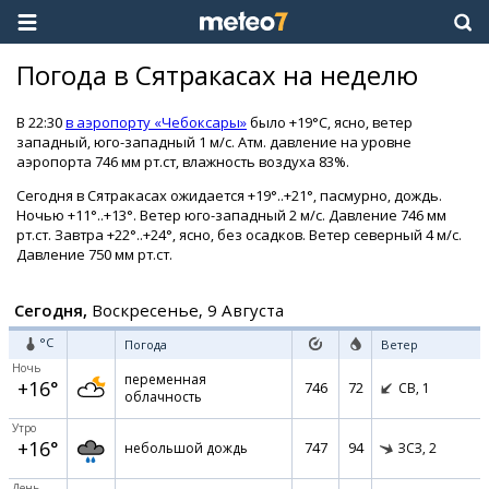
Погода в Сятракасах на неделю
В 22:30
в аэропорту «Чебоксары»
было +19°C, ясно, ветер
западный, юго-западный 1 м/с. Атм. давление на уровне
аэропорта 746 мм рт.ст, влажность воздуха 83%.
Сегодня в Сятракасах ожидается +19°..+21°, пасмурно, дождь.
Ночью +11°..+13°. Ветер юго-западный 2 м/с. Давление 746 мм
рт.ст. Завтра +22°..+24°, ясно, без осадков. Ветер северный 4 м/с.
Давление 750 мм рт.ст.
Сегодня,
Воскресенье, 9 Августа
°C
Погода
Ветер
Ночь
переменная
+16°
746
72
СВ,
1
облачность
Утро
+16°
747
94
небольшой дождь
ЗСЗ,
2
День