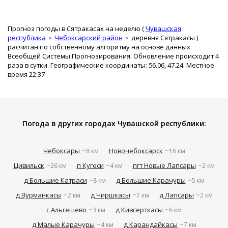
Прогноз погоды в Сятракасах на неделю (
Чувашская
республика
Чебоксарский район
деревня Сятракасы
)
расчитан по собственному алгоритму на основе данных
Всеобщей Системы Прогнозирования. Обновление происходит 4
раза в сутки. Географические координаты: 56.06, 47.24. Местное
время 22:37
Погода в других городах Чувашской республики:
Чебоксары
Новочебоксарск
~8 км
~16 км
Цивильск
п Кугеси
пгт Новые Лапсары
~26 км
~4 км
~2 км
д Большие Катраси
д Большие Карачуры
~8 км
~5 км
д Вурманкасы
д Чиршкасы
д Лапсары
~2 км
~7 км
~2 км
с Альгешево
д Кивсерткасы
~3 км
~6 км
д Малые Карачуры
д Карандайкасы
~4 км
~7 км