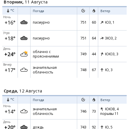
Вторник,
11 Августа
°C
Погода
Ветер
Ночь
+16°
751
60
пасмурно
ЮЗ,
1
Утро
+18°
751
64
пасмурно
ЗЮЗ,
2
День
облачно с
+24°
749
44
ЮЮЗ,
3
прояснениями
Вечер
значительная
+17°
748
67
Ю,
3
облачность
Среда,
12 Августа
°C
Погода
Ветер
Ночь
значительная
ЮЮВ,
4
+14°
746
73
облачность
порывы 11
День
+20°
743
92
дождь
Ю,
5