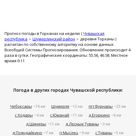
Прогноз погоды в Торханах на неделю (
Чувашская
республика
Шумерлинский район
деревня Торханы
)
расчитан по собственному алгоритму на основе данных
Всеобщей Системы Прогнозирования. Обновление происходит 4
раза в сутки. Географические координаты: 55.56, 46.58. Местное
время 0:11
Погода в других городах Чувашской республики:
Чебоксары
Шумерля
пгт Вурнары
~76 км
~12 км
~25 км
с Ходары
с Юманай
д Егоркино
~4 км
~11 км
~6 км
д Шинеры
д Лесные Туваны
~11 км
~3 км
д Пояндайкино
п Мыслец
с Туваны
~7 км
~9 км
~5 км