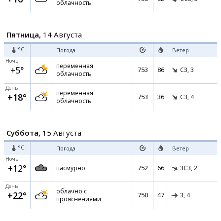
облачность
Пятница,
14 Августа
°C
Погода
Ветер
Ночь
переменная
+5°
753
86
СЗ,
3
облачность
День
переменная
+18°
753
36
СЗ,
4
облачность
Суббота,
15 Августа
°C
Погода
Ветер
Ночь
+12°
752
66
пасмурно
ЗСЗ,
2
День
облачно с
+22°
750
47
З,
4
прояснениями