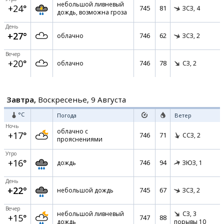
небольшой ливневый
+24°
745
81
ЗСЗ,
4
дождь, возможна гроза
День
+27°
746
62
облачно
ЗСЗ,
2
Вечер
+20°
746
78
облачно
СЗ,
2
Завтра,
Воскресенье, 9 Августа
°C
Погода
Ветер
Ночь
облачно с
+17°
746
71
ССЗ,
2
прояснениями
Утро
+16°
746
94
дождь
ЗЮЗ,
1
День
+22°
745
67
небольшой дождь
ЗСЗ,
2
Вечер
небольшой ливневый
СЗ,
3
+15°
747
88
дождь
порывы 10