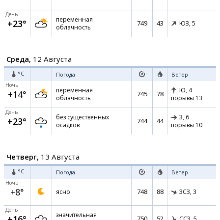
День
переменная
+23°
749
43
ЮЗ,
5
облачность
Среда,
12 Августа
°C
Погода
Ветер
Ночь
переменная
Ю,
4
+14°
745
78
облачность
порывы 13
День
без существенных
З,
6
+23°
744
44
осадков
порывы 10
Четверг,
13 Августа
°C
Погода
Ветер
Ночь
+8°
748
88
ясно
ЗСЗ,
3
День
значительная
+16°
750
52
ССЗ,
5