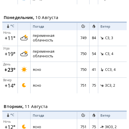
Понедельник,
10 Августа
°C
Погода
Ветер
Ночь
переменная
+11°
749
84
СЗ,
3
облачность
Утро
переменная
+19°
750
54
СЗ,
4
облачность
День
+23°
750
41
ясно
ССЗ,
4
Вечер
+14°
751
75
ясно
ЗСЗ,
2
Вторник,
11 Августа
°C
Погода
Ветер
Ночь
+12°
751
75
ясно
ЗЮЗ,
2