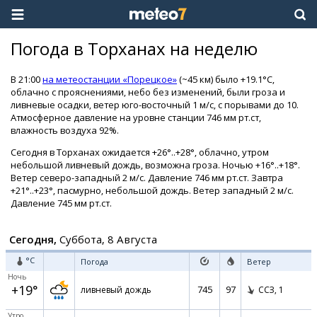
Погода в Торханах на неделю
В 21:00
на метеостанции «Порецкое»
(~45 км) было +19.1°C,
облачно с прояснениями, небо без изменений, были гроза и
ливневые осадки, ветер юго-восточный 1 м/с, с порывами до 10.
Атмосферное давление на уровне станции 746 мм рт.ст,
влажность воздуха 92%.
Сегодня в Торханах ожидается +26°..+28°, облачно, утром
небольшой ливневый дождь, возможна гроза. Ночью +16°..+18°.
Ветер северо-западный 2 м/с. Давление 746 мм рт.ст. Завтра
+21°..+23°, пасмурно, небольшой дождь. Ветер западный 2 м/с.
Давление 745 мм рт.ст.
Сегодня,
Суббота, 8 Августа
°C
Погода
Ветер
Ночь
+19°
745
97
ливневый дождь
ССЗ,
1
Утро