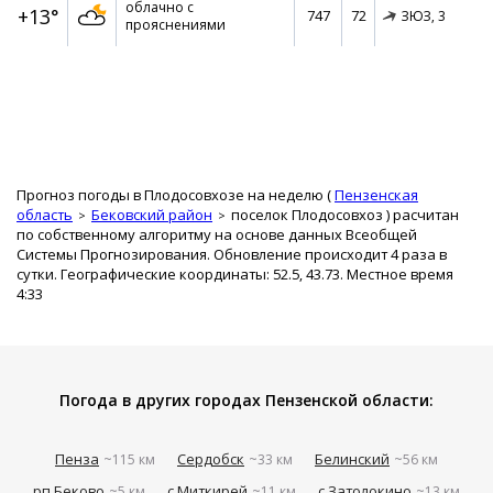
облачно с
+13°
747
72
ЗЮЗ,
3
прояснениями
Прогноз погоды в Плодосовхозе на неделю (
Пензенская
область
Бековский район
поселок Плодосовхоз
) расчитан
по собственному алгоритму на основе данных Всеобщей
Системы Прогнозирования. Обновление происходит 4 раза в
сутки. Географические координаты: 52.5, 43.73. Местное время
4:33
Погода в других городах Пензенской области:
Пенза
Сердобск
Белинский
~115 км
~33 км
~56 км
рп Беково
с Миткирей
с Затолокино
~5 км
~11 км
~13 км