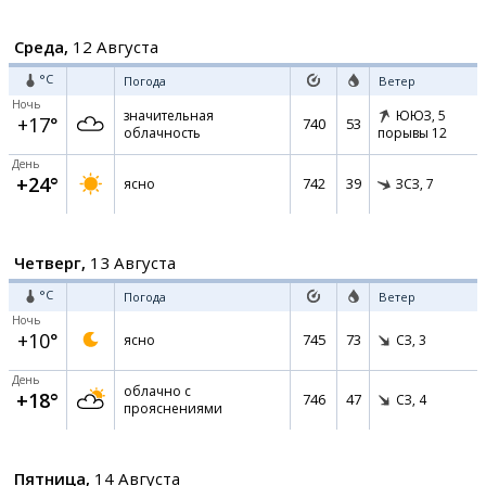
Среда,
12 Августа
°C
Погода
Ветер
Ночь
значительная
ЮЮЗ,
5
+17°
740
53
облачность
порывы 12
День
+24°
742
39
ясно
ЗСЗ,
7
Четверг,
13 Августа
°C
Погода
Ветер
Ночь
+10°
745
73
ясно
СЗ,
3
День
облачно с
+18°
746
47
СЗ,
4
прояснениями
Пятница,
14 Августа