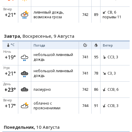
Вечер
ливневый дождь,
СВ,
6
+21°
742
89
возможна гроза
порывы 11
Завтра,
Воскресенье, 9 Августа
°C
Погода
Ветер
Ночь
небольшой ливневый
+19°
741
95
ССЗ,
3
дождь
Утро
небольшой ливневый
+21°
741
78
СЗ,
3
дождь
День
+23°
742
86
пасмурно
ССВ,
6
Вечер
облачно с
+17°
744
91
ССВ,
3
прояснениями
Понедельник,
10 Августа