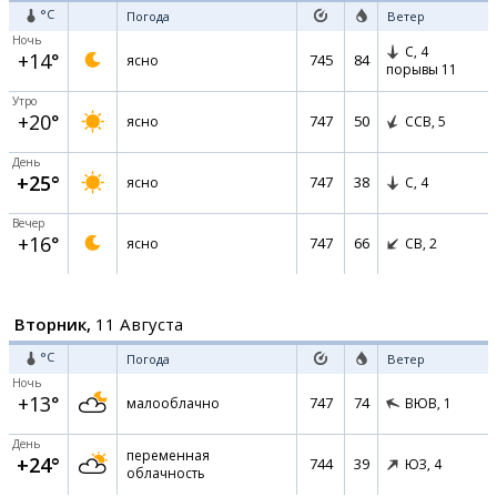
°C
Погода
Ветер
Ночь
С,
4
+14°
745
84
ясно
порывы 11
Утро
+20°
747
50
ясно
ССВ,
5
День
+25°
747
38
ясно
С,
4
Вечер
+16°
747
66
ясно
СВ,
2
Вторник,
11 Августа
°C
Погода
Ветер
Ночь
+13°
747
74
малооблачно
ВЮВ,
1
День
переменная
+24°
744
39
ЮЗ,
4
облачность