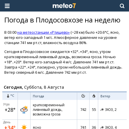
Погода в Плодосовхозе на неделю
В 03:00
на метеостанции «Ртищево»
(~28 км) было +20.6°C, ясно,
ветер юго-западный 1 м/с. Атмосферное давление на уровне
станции 741 мм рт.ст, влажность воздуха 86%.
Сегодня в Плодосовхозе ожидается +32°..+34°, ясно, утром
кратковременный ливневый дождь, возможна гроза. Ночью
+18°..+20°. Ветер юго-западный 4 м/с. Давление 741 мм рт.ст.
Завтра +22°..+24°, пасмурно, утром небольшой ливневый дождь.
Ветер северный 6 м/с. Давление 742 мм рт.ст.
Сегодня,
Суббота, 8 Августа
°C
Погода
Ветер
Утро
кратковременный
+28°
742
55
ливневый дождь,
ЗЮЗ,
2
возможна гроза
День
+34°
741
36
ясно
ЗЮЗ,
4