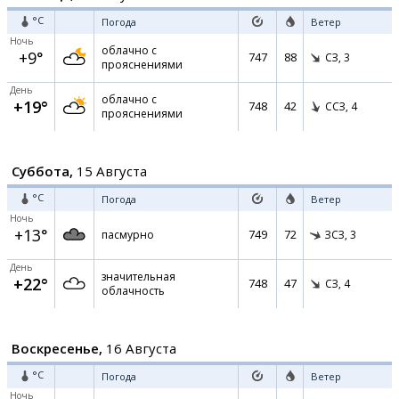
°C
Погода
Ветер
Ночь
облачно с
+9°
747
88
СЗ,
3
прояснениями
День
облачно с
+19°
748
42
ССЗ,
4
прояснениями
Суббота,
15 Августа
°C
Погода
Ветер
Ночь
+13°
749
72
пасмурно
ЗСЗ,
3
День
значительная
+22°
748
47
СЗ,
4
облачность
Воскресенье,
16 Августа
°C
Погода
Ветер
Ночь