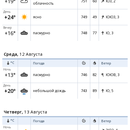
+19°
751
60
ЮЗ,
2
облачность
День
+24°
749
49
ясно
ЮЮЗ,
3
Вечер
+16°
748
77
пасмурно
Ю,
3
Среда,
12 Августа
°C
Погода
Ветер
Ночь
+13°
746
82
пасмурно
ЮЮВ,
3
День
+20°
743
89
небольшой дождь
Ю,
5
Четверг,
13 Августа
°C
Погода
Ветер
Ночь