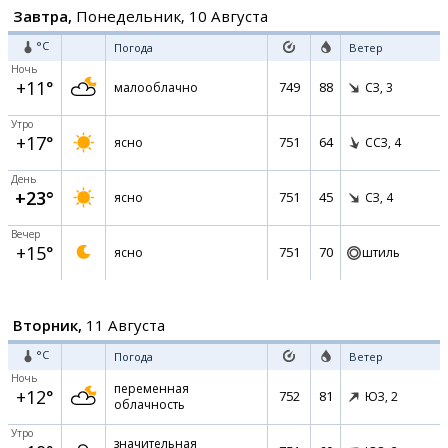
Завтра,
Понедельник, 10 Августа
°C
Погода
Ветер
Ночь
+11°
749
88
малооблачно
СЗ,
3
Утро
+17°
751
64
ясно
ССЗ,
4
День
+23°
751
45
ясно
СЗ,
4
Вечер
+15°
751
70
ясно
штиль
Вторник,
11 Августа
°C
Погода
Ветер
Ночь
переменная
+12°
752
81
ЮЗ,
2
облачность
Утро
значительная