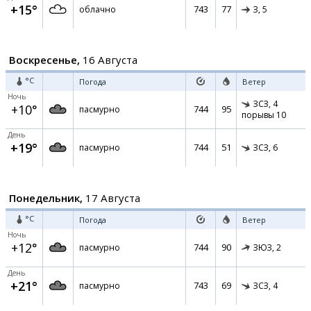
+15°
743
77
облачно
З,
5
Воскресенье,
16 Августа
°C
Погода
Ветер
Ночь
ЗСЗ,
4
+10°
744
95
пасмурно
порывы 10
День
+19°
744
51
пасмурно
ЗСЗ,
6
Понедельник,
17 Августа
°C
Погода
Ветер
Ночь
+12°
744
90
пасмурно
ЗЮЗ,
2
День
+21°
743
69
пасмурно
ЗСЗ,
4