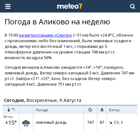
Погода в Аликово на неделю
В 15:00
на метеостанции «Сергач»
(~51 км) было +24.8°C, облачно
с прояснениями, небо без изменений, были ливневые осадки и
дождь, ветер юго-восточный 1 м/с, с порывами до 5.
Атмосферное давление на уровне станции 748 мм рт.ст,
влажность воздуха 56%.
Сегодня вечером в Аликово ожидается +14°..+16°, пасмурно,
ливневый дождь. Ветер северо-западный 3 м/с. Давление 747 мм
рт.ст. Завтра +21°..+23°, ясно, без осадков. Ветер северо-
западный 4 м/с. Давление 751 мм рт.ст.
Сегодня,
Воскресенье, 9 Августа
°C
Погода
Ветер
Вечер
+15°
747
87
ливневый дождь
СЗ,
3