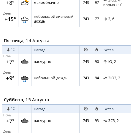
ЗЮЗ,
4
+8°
743
97
малооблачно
порывы 10
День
небольшой ливневый
+15°
743
77
З,
6
дождь
Пятница,
14 Августа
°C
Погода
Ветер
Ночь
+7°
743
90
пасмурно
Ю,
2
День
+9°
743
84
небольшой дождь
ЗЮЗ,
2
Суббота,
15 Августа
°C
Погода
Ветер
Ночь
+7°
743
93
пасмурно
ЗСЗ,
2
День