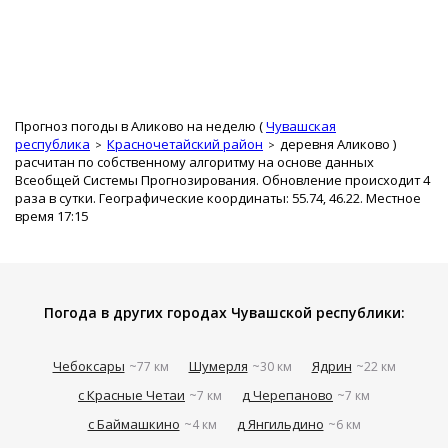
Прогноз погоды в Аликово на неделю (
Чувашская
республика
Красночетайский район
деревня Аликово
)
расчитан по собственному алгоритму на основе данных
Всеобщей Системы Прогнозирования. Обновление происходит 4
раза в сутки. Географические координаты: 55.74, 46.22. Местное
время 17:15
Погода в других городах Чувашской республики:
Чебоксары
Шумерля
Ядрин
~77 км
~30 км
~22 км
с Красные Четаи
д Черепаново
~7 км
~7 км
с Баймашкино
д Янгильдино
~4 км
~6 км