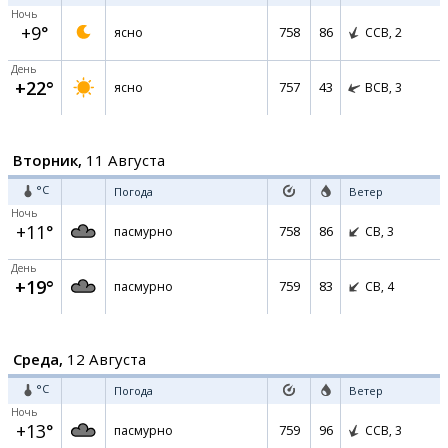
Ночь
+9°
758
86
ясно
ССВ,
2
День
+22°
757
43
ясно
ВСВ,
3
Вторник,
11 Августа
°C
Погода
Ветер
Ночь
+11°
758
86
пасмурно
СВ,
3
День
+19°
759
83
пасмурно
СВ,
4
Среда,
12 Августа
°C
Погода
Ветер
Ночь
+13°
759
96
пасмурно
ССВ,
3