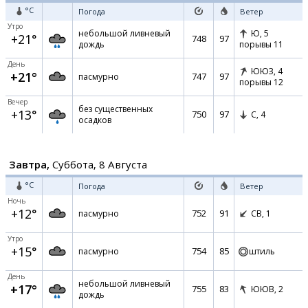
°C
Погода
Ветер
Утро
небольшой ливневый
Ю,
5
+21°
748
97
дождь
порывы 11
День
ЮЮЗ,
4
+21°
747
97
пасмурно
порывы 12
Вечер
без существенных
+13°
750
97
С,
4
осадков
Завтра,
Суббота, 8 Августа
°C
Погода
Ветер
Ночь
+12°
752
91
пасмурно
СВ,
1
Утро
+15°
754
85
пасмурно
штиль
День
небольшой ливневый
+17°
755
83
ЮЮВ,
2
дождь