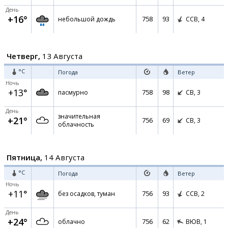
День
+16°
758
93
небольшой дождь
ССВ,
4
Четверг,
13 Августа
°C
Погода
Ветер
Ночь
+13°
758
98
пасмурно
СВ,
3
День
значительная
+21°
756
69
СВ,
3
облачность
Пятница,
14 Августа
°C
Погода
Ветер
Ночь
+11°
756
93
без осадков, туман
ССВ,
2
День
+24°
756
62
облачно
ВЮВ,
1