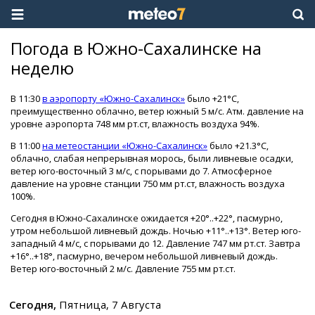
Погода в Южно-Сахалинске на
неделю
В 11:30
в аэропорту «Южно-Сахалинск»
было +21°C,
преимущественно облачно, ветер южный 5 м/с. Атм. давление на
уровне аэропорта 748 мм рт.ст, влажность воздуха 94%.
В 11:00
на метеостанции «Южно-Сахалинск»
было +21.3°C,
облачно, слабая непрерывная морось, были ливневые осадки,
ветер юго-восточный 3 м/с, с порывами до 7. Атмосферное
давление на уровне станции 750 мм рт.ст, влажность воздуха
100%.
Сегодня в Южно-Сахалинске ожидается +20°..+22°, пасмурно,
утром небольшой ливневый дождь. Ночью +11°..+13°. Ветер юго-
западный 4 м/с, с порывами до 12. Давление 747 мм рт.ст. Завтра
+16°..+18°, пасмурно, вечером небольшой ливневый дождь.
Ветер юго-восточный 2 м/с. Давление 755 мм рт.ст.
Сегодня,
Пятница, 7 Августа