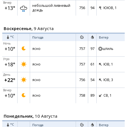
Вечер
небольшой ливневый
+13°
756
94
ЮЮВ,
1
дождь
Воскресенье,
9 Августа
°C
Погода
Ветер
Ночь
+10°
757
97
ясно
штиль
Утро
+18°
757
61
ясно
ЮВ,
1
День
+22°
756
54
ясно
ЮВ,
3
Вечер
+10°
758
89
ясно
СВ,
1
Понедельник,
10 Августа
°C
Погода
Ветер