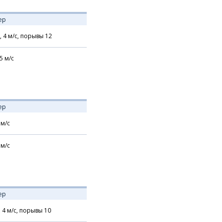
ер
,
4
м/с,
порывы 12
5
м/с
ер
м/с
м/с
ер
,
4
м/с,
порывы 10