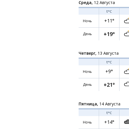
Среда,
12 Августа
t
°C
+11°
Ночь
+19°
День
Четверг,
13 Августа
t
°C
+9°
Ночь
+21°
День
Пятница,
14 Августа
t
°C
+14°
Ночь