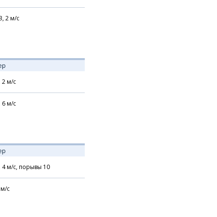
З,
2
м/с
ер
,
2
м/с
,
6
м/с
ер
,
4
м/с,
порывы 10
м/с