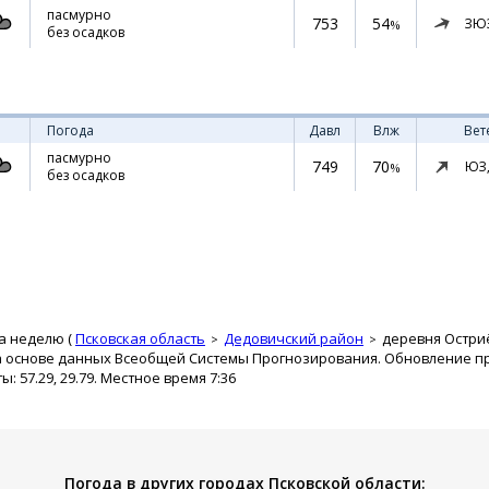
пасмурно
753
54
ЗЮ
%
без осадков
Погода
Давл
Влж
Вет
пасмурно
749
70
ЮЗ
%
без осадков
а неделю (
Псковская область
Дедовичский район
деревня Остри
а основе данных Всеобщей Системы Прогнозирования. Обновление про
 57.29, 29.79. Местное время 7:36
Погода в других городах Псковской области: