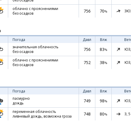
без осадков
облачно с прояснениями
756
70
ЗЮ
%
без осадков
а
Погода
Давл
Влж
Вет
значительная облачность
756
83
ЮЗ
%
без осадков
облачно с прояснениями
752
38
ЮЗ
%
без осадков
Погода
Давл
Влж
Вет
пасмурно
749
98
ЮЗ
%
дождь
переменная облачность
748
80
З,
5
%
ливневый дождь, возможна гроза