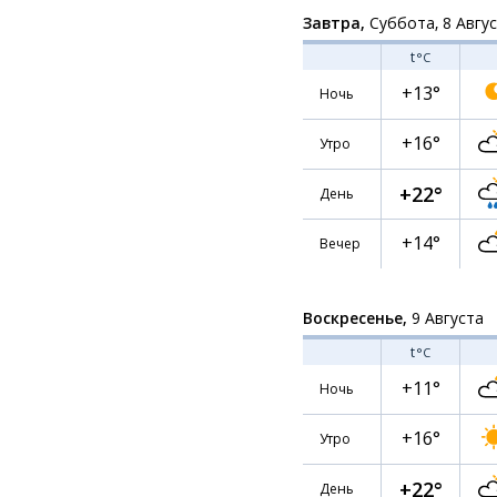
Завтра,
Суббота, 8 Авгу
t
°C
+13°
Ночь
+16°
Утро
+22°
День
+14°
Вечер
Воскресенье,
9 Августа
t
°C
+11°
Ночь
+16°
Утро
+22°
День