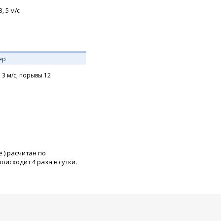
З,
5
м/с
ер
,
3
м/с,
порывы 12
ё
) расчитан по
исходит 4 раза в сутки.