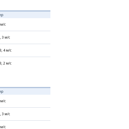
ер
м/с
,
3
м/с
З,
4
м/с
З,
2
м/с
ер
м/с
,
3
м/с
м/с