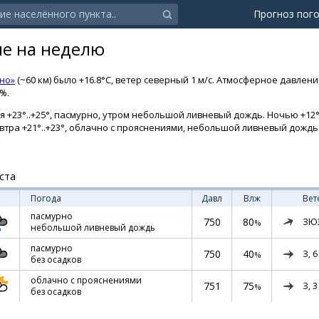
Прогноз пог
ие на неделю
но»
(~60 км) было +16.8°C, ветер северный 1 м/с. Атмосферное давлен
8%.
я +23°..+25°, пасмурно, утром небольшой ливневый дождь. Ночью +12°.
Завтра +21°..+23°, облачно с прояснениями, небольшой ливневый дождь
ста
Погода
Давл
Влж
Вет
пасмурно
750
80
ЗЮ
%
небольшой ливневый дождь
пасмурно
750
40
З,
6
%
без осадков
облачно с прояснениями
751
75
З,
3
%
без осадков