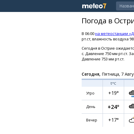
Погода в Остр
В 06:00
на метеостанции «Д
рт.ст, влажность воздуха 9
Сегодня в Острие ожидаетс
с. Давление 750 мм рт.ст. 
Давление 753 мм рт.ст.
Сегодня,
Пятница, 7 Авгу
t
°C
+19°
Утро
+24°
День
+17°
Вечер