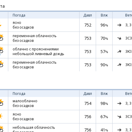
ста
Погода
Давл
Влж
Вет
ясно
752
96
З,
3
%
без осадков
переменная облачность
753
70
ЗСЗ
%
без осадков
облачно с прояснениями
753
57
ЗЮ
%
небольшой ливневый дождь
переменная облачность
753
90
ЗЮ
%
без осадков
Погода
Давл
Влж
Вет
малооблачно
754
98
З,
3
%
без осадков
ясно
756
67
ЗСЗ
%
без осадков
небольшая облачность
756
41
З,
3
%