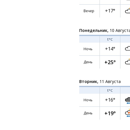
+17°
Вечер
Понедельник,
10 Август
t
°C
+14°
Ночь
+25°
День
Вторник,
11 Августа
t
°C
+16°
Ночь
+19°
День