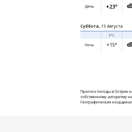
+23°
День
Суббота,
15 Августа
t
°C
+15°
Ночь
Прогноз погоды в Острие н
собственному алгоритму н
Географические координаты: