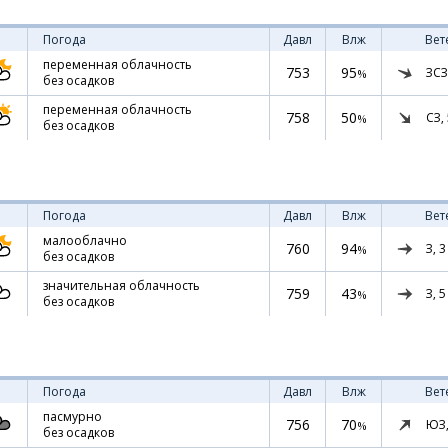
Погода
Давл
Влж
Вет
переменная облачность
753
95
ЗСЗ
%
без осадков
переменная облачность
758
50
СЗ,
%
без осадков
Погода
Давл
Влж
Вет
малооблачно
760
94
З,
3
%
без осадков
значительная облачность
759
43
З,
5
%
без осадков
Погода
Давл
Влж
Вет
пасмурно
756
70
ЮЗ
%
без осадков