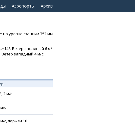
оды
Аэропорты
Архив
ие на уровне станции 752 мм
.+14°. Ветер западный 6 м/
. Ветер западный 4 м/с.
ер
З,
2
м/с
м/с
м/с,
порывы 10