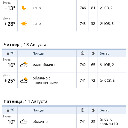
Ночь
+13°
746
81
ясно
СВ,
2
День
+28°
743
32
ясно
ЮЗ,
3
Четверг,
13 Августа
°C
Погода
Ветер
Ночь
+16°
742
65
малооблачно
ЮВ,
2
День
облачно с
+25°
741
72
ССЗ,
8
прояснениями
Пятница,
14 Августа
°C
Погода
Ветер
Ночь
СЗ,
6
+10°
741
85
облачно
порывы 10