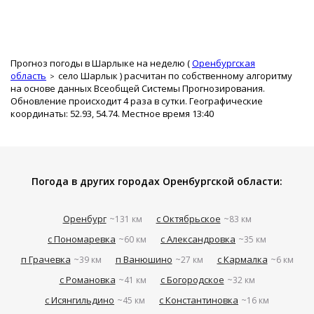
Прогноз погоды в Шарлыке на неделю (
Оренбургская
область
село Шарлык
) расчитан по собственному алгоритму
на основе данных Всеобщей Системы Прогнозирования.
Обновление происходит 4 раза в сутки. Географические
координаты: 52.93, 54.74. Местное время 13:40
Погода в других городах Оренбургской области:
Оренбург
с Октябрьское
~131 км
~83 км
с Пономаревка
с Александровка
~60 км
~35 км
п Грачевка
п Ванюшино
с Кармалка
~39 км
~27 км
~6 км
с Романовка
с Богородское
~41 км
~32 км
с Исянгильдино
с Константиновка
~45 км
~16 км