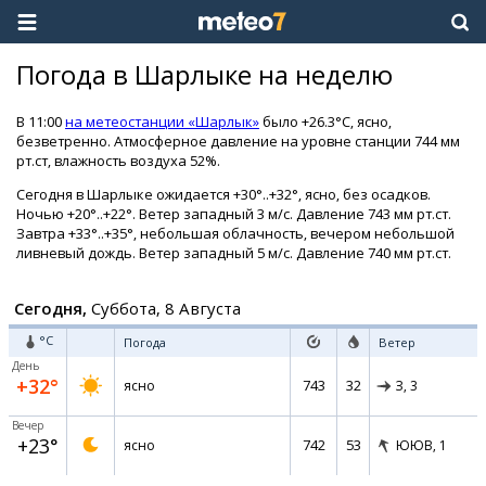
Погода в Шарлыке на неделю
В 11:00
на метеостанции «Шарлык»
было +26.3°C, ясно,
безветренно. Атмосферное давление на уровне станции 744 мм
рт.ст, влажность воздуха 52%.
Сегодня в Шарлыке ожидается +30°..+32°, ясно, без осадков.
Ночью +20°..+22°. Ветер западный 3 м/с. Давление 743 мм рт.ст.
Завтра +33°..+35°, небольшая облачность, вечером небольшой
ливневый дождь. Ветер западный 5 м/с. Давление 740 мм рт.ст.
Сегодня,
Суббота, 8 Августа
°C
Погода
Ветер
День
+32°
743
32
ясно
З,
3
Вечер
+23°
742
53
ясно
ЮЮВ,
1