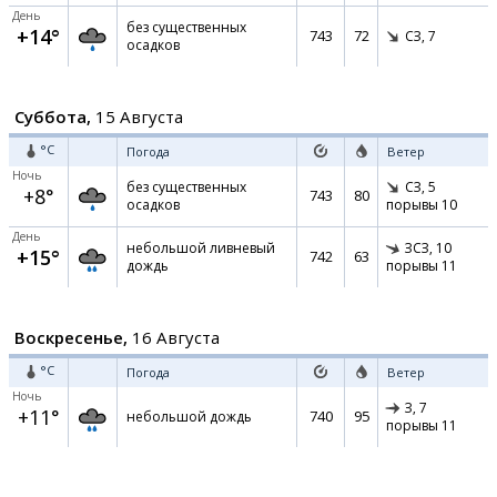
День
без существенных
+14°
743
72
СЗ,
7
осадков
Суббота,
15 Августа
°C
Погода
Ветер
Ночь
без существенных
СЗ,
5
+8°
743
80
осадков
порывы 10
День
небольшой ливневый
ЗСЗ,
10
+15°
742
63
дождь
порывы 11
Воскресенье,
16 Августа
°C
Погода
Ветер
Ночь
З,
7
+11°
740
95
небольшой дождь
порывы 11