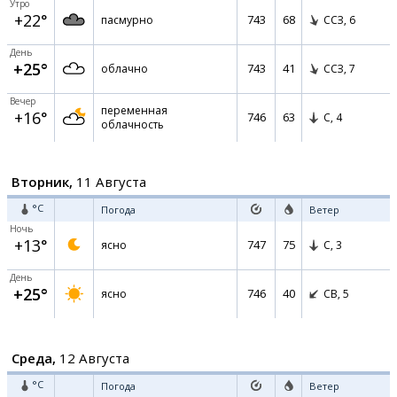
Утро
+22°
743
68
пасмурно
ССЗ,
6
День
+25°
743
41
облачно
ССЗ,
7
Вечер
переменная
+16°
746
63
С,
4
облачность
Вторник,
11 Августа
°C
Погода
Ветер
Ночь
+13°
747
75
ясно
С,
3
День
+25°
746
40
ясно
СВ,
5
Среда,
12 Августа
°C
Погода
Ветер