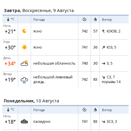
Завтра,
Воскресенье, 9 Августа
°C
Погода
Ветер
Ночь
+21°
742
57
ясно
ЮЮВ,
2
Утро
+30°
741
36
ясно
ЮЗ,
5
День
+34°
740
30
небольшая облачность
З,
5
Вечер
небольшой ливневый
СЗ,
7
+19°
742
83
дождь
порывы 14
Понедельник,
10 Августа
°C
Погода
Ветер
Ночь
+18°
741
83
пасмурно
ЗСЗ,
3